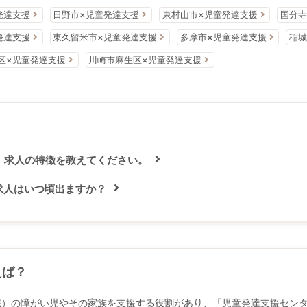
発達支援
日野市×児童発達支援
東村山市×児童発達支援
国分寺
発達支援
東久留米市×児童発達支援
多摩市×児童発達支援
稲城
区×児童発達支援
川崎市麻生区×児童発達支援
 求人の特徴を教えてください。
求人はいつ頃出ますか？
えば？
歳）の障がい児やその家族を支援する役割があり、「児童発達支援セン