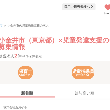
採用ご担当者様へ
キー
市
小金井市の児童発達支援の求人
小金井市（東京都）×児童発達支援の
募集情報
2
該当求人
件中
1-2件表示
保育士
児童指導員
の方はこちら
の方はこちら
新着順
給与高い順
株式会社あおぞら