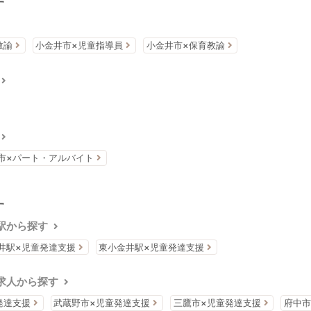
す
教諭
小金井市×児童指導員
小金井市×保育教諭
市×パート・アルバイト
す
駅から探す
井駅×児童発達支援
東小金井駅×児童発達支援
求人から探す
発達支援
武蔵野市×児童発達支援
三鷹市×児童発達支援
府中市