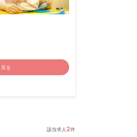
く見る
2
該当求人
件