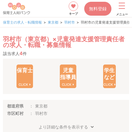
無料登録
キープ
メニュー
保育士の求人・転職情報
東京都
羽村市
羽村市の児童発達支援管理責任
羽村市（東京都）×児童発達支援管理責任者
の求人・転職・募集情報
4
該当求人
件
保育士
児童
学生
指導員
など
CLICK
CLICK
CLICK
都道府県
東京都
市区町村
羽村市
より詳細な条件を表示する