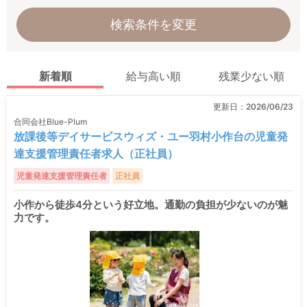
検索条件を変更
新着順
給与高い順
残業少ない順
更新日：
2026/06/23
合同会社Blue-Plum
放課後等デイサービスウィズ・ユー羽村小作台の児童発
達支援管理責任者求人（正社員）
児童発達支援管理責任者
正社員
小作から徒歩4分という好立地。通勤の負担が少ないのが魅
力です。