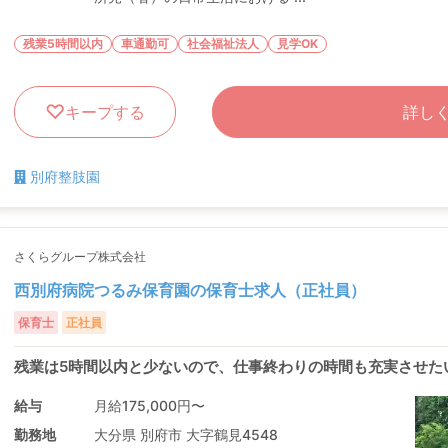
残業5時間以内
車通勤可
社会福祉法人
見学OK
キープする
詳し
別府整肢園
さくらグループ株式会社
西別府病院つるみ保育園の保育士求人（正社員）
保育士
正社員
残業は5時間以内と少ないので、仕事終わりの時間も充実させた
給与
月給175,000円〜
勤務地
大分県 別府市 大字鶴見4548