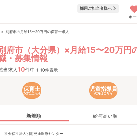
採用ご担当者様へ
キー
別府市の月給15〜20万円の保育士求人
別府市（大分県）×月給15〜20万円
職・募集情報
10
該当求人
件中
1-10件表示
保育士
児童指導員
の方はこちら
の方はこちら
新着順
給与高い順
社会福祉法人別府発達医療センター