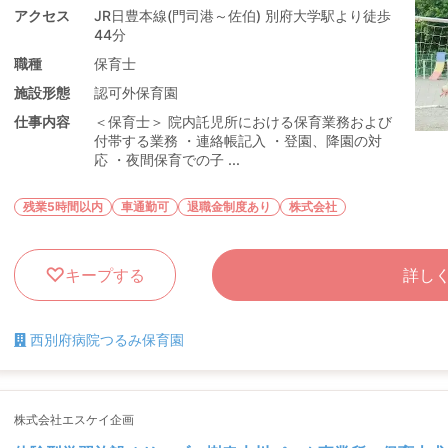
アクセス
JR日豊本線(門司港～佐伯) 別府大学駅より徒歩
44分
職種
保育士
施設形態
認可外保育園
仕事内容
＜保育士＞ 院内託児所における保育業務および
付帯する業務 ・連絡帳記入 ・登園、降園の対
応 ・夜間保育での子 ...
残業5時間以内
車通勤可
退職金制度あり
株式会社
キープする
詳し
西別府病院つるみ保育園
株式会社エスケイ企画