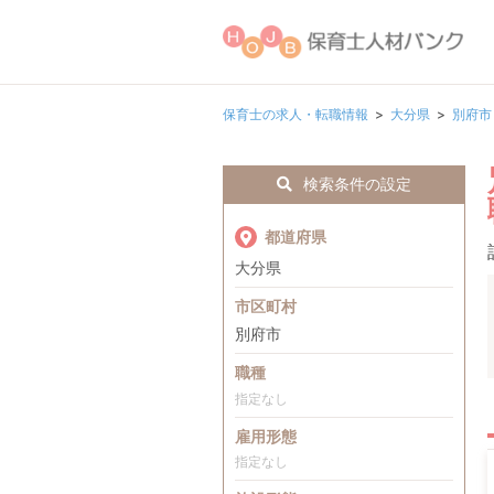
保育士の求人・転職情報
大分県
別府市
検索条件の設定
都道府県
大分県
市区町村
別府市
職種
指定なし
雇用形態
指定なし