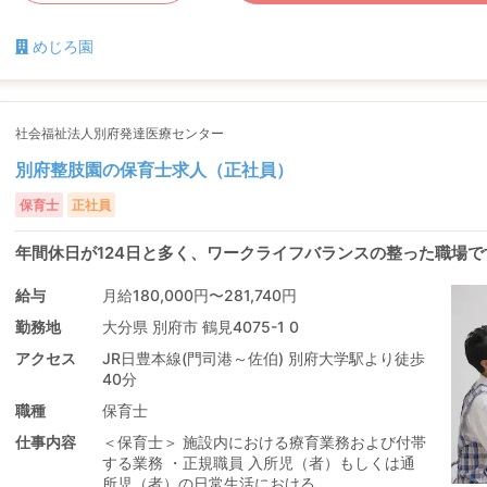
めじろ園
社会福祉法人別府発達医療センター
別府整肢園の保育士求人（正社員）
保育士
正社員
年間休日が124日と多く、ワークライフバランスの整った職場で
給与
月給180,000円〜281,740円
勤務地
大分県 別府市 鶴見4075-1 0
アクセス
JR日豊本線(門司港～佐伯) 別府大学駅より徒歩
40分
職種
保育士
仕事内容
＜保育士＞ 施設内における療育業務および付帯
する業務 ・正規職員 入所児（者）もしくは通
所児（者）の日常生活における ...