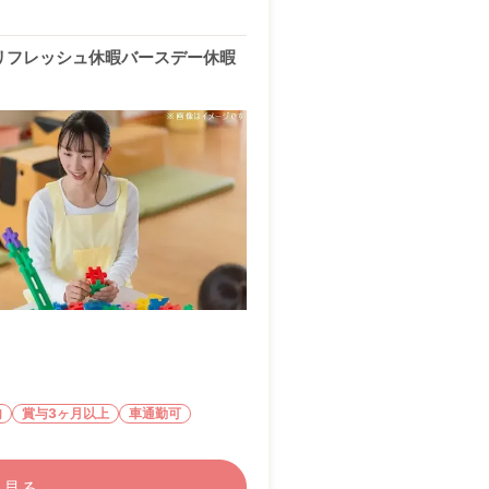
リフレッシュ休暇バースデー休暇
内
賞与3ヶ月以上
車通勤可
く見る