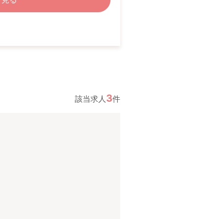
3
該当求人
件