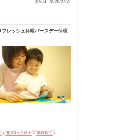
更新日：
2026/07/21
リフレッシュ休暇バースデー休暇
内
賞与3ヶ月以上
車通勤可