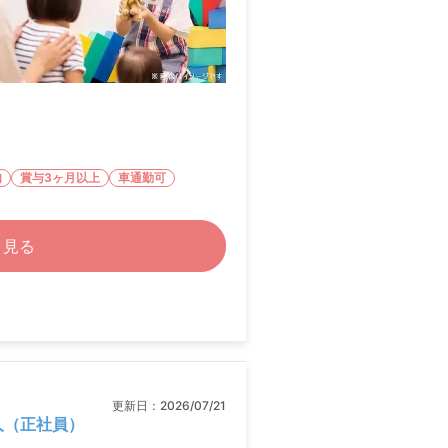
内
賞与3ヶ月以上
車通勤可
く見る
更新日：
2026/07/21
求人（正社員）