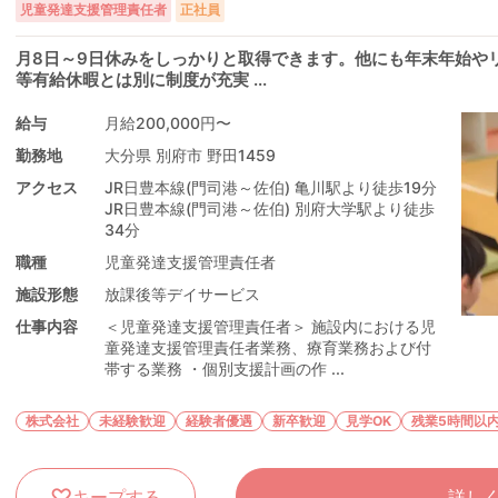
児童発達支援管理責任者
正社員
月8日～9日休みをしっかりと取得できます。他にも年末年始や
等有給休暇とは別に制度が充実 ...
給与
月給200,000円〜
勤務地
大分県 別府市 野田1459
アクセス
JR日豊本線(門司港～佐伯) 亀川駅より徒歩19分
JR日豊本線(門司港～佐伯) 別府大学駅より徒歩
34分
職種
児童発達支援管理責任者
施設形態
放課後等デイサービス
仕事内容
＜児童発達支援管理責任者＞ 施設内における児
童発達支援管理責任者業務、療育業務および付
帯する業務 ・個別支援計画の作 ...
株式会社
未経験歓迎
経験者優遇
新卒歓迎
見学OK
残業5時間以
キープする
詳し