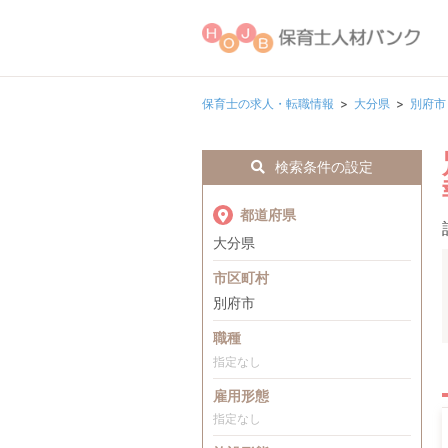
保育士の求人・転職情報
大分県
別府市
検索条件の設定
都道府県
大分県
市区町村
別府市
職種
指定なし
雇用形態
指定なし