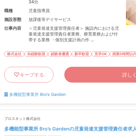
34分
職種
児童指導員
施設形態
放課後等デイサービス
仕事内容
＜児童発達支援管理責任者＞ 施設内における児
童発達支援管理責任者業務、療育業務および付
帯する業務 ・個別支援計画の作 ...
株式会社
未経験歓迎
経験者優遇
新卒歓迎
見学OK
残業5時間以
キープする
詳し
多機能型事業所 Bro’s Garden
ブロスネット株式会社
多機能型事業所 Bro’s Gardenの児童発達支援管理責任者