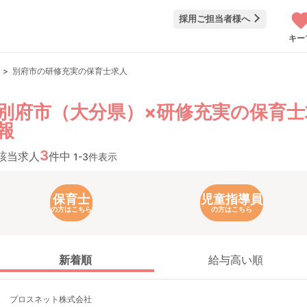
採用ご担当者様へ
キー
別府市の研修充実の保育士求人
別府市（大分県）×研修充実の保育士
報
3
該当求人
件中
1-3件表示
保育士
児童指導員
の方はこちら
の方はこちら
新着順
給与高い順
ブロスネット株式会社