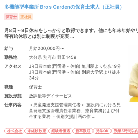
多機能型事業所 Bro’s Gardenの保育士求人（正社員）
保育士
正社員
月8日～9日休みをしっかりと取得できます。他にも年末年始や
等有給休暇とは別に制度が充実 ...
給与
月給200,000円〜
勤務地
大分県 別府市 野田1459
アクセス
JR日豊本線(門司港～佐伯) 亀川駅より徒歩19分
JR日豊本線(門司港～佐伯) 別府大学駅より徒歩
34分
職種
保育士
施設形態
放課後等デイサービス
仕事内容
＜児童発達支援管理責任者＞ 施設内における児
童発達支援管理責任者業務、療育業務および付
帯する業務 ・個別支援計画の作 ...
株式会社
未経験歓迎
経験者優遇
新卒歓迎
見学OK
残業5時間以