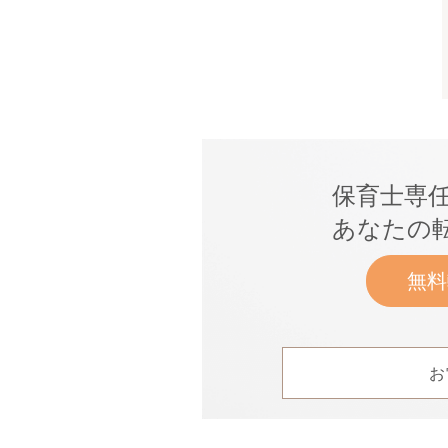
保育士専
あなたの
無料
お