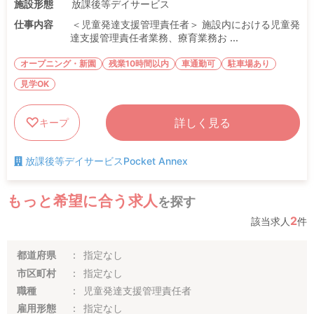
施設形態
放課後等デイサービス
仕事内容
＜児童発達支援管理責任者＞ 施設内における児童発
達支援管理責任者業務、療育業務お ...
オープニング・新園
残業10時間以内
車通勤可
駐車場あり
見学OK
詳しく見る
キープ
放課後等デイサービスPocket Annex
もっと希望に合う求人
を探す
2
該当求人
件
都道府県
指定なし
市区町村
指定なし
職種
児童発達支援管理責任者
雇用形態
指定なし