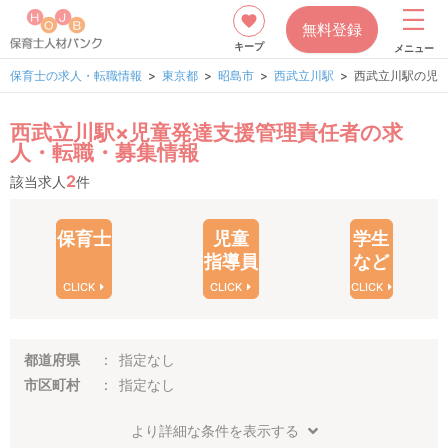
無料登録
キープ
メニュー
保育士の求人・転職情報
東京都
昭島市
西武立川駅
西武立川駅の児
西武立川駅×児童発達支援管理責任者の求
人・転職・募集情報
2
該当求人
件
保育士
児童
学生
指導員
など
CLICK
CLICK
CLICK
都道府県
指定なし
市区町村
指定なし
より詳細な条件を表示する