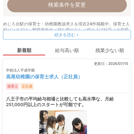
検索条件を変更
めじろ台駅の保育士・幼稚園教諭求人を現在24件掲載中。保育士人
材バンクでは、離職率低め／持ち帰りなし／借り上げ社宅／小規模
続きを読む＋
園などの条件指定検索も可能！ 保育理念や求める人物像など、オリ
ジナル情報も公開しています。
新着順
給与高い順
残業少ない順
更新日：
2026/07/15
学校法人平成学園
高尾幼稚園の保育士求人（正社員）
保育士
正社員
八王子市の平均給与相場と比較しても高水準な、月給
251,000円以上のスタートが可能です。