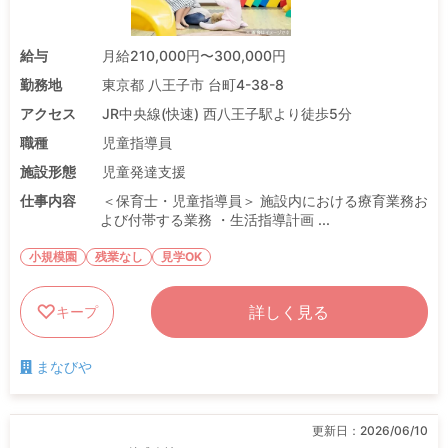
給与
月給210,000円〜300,000円
勤務地
東京都 八王子市 台町4-38-8
アクセス
JR中央線(快速) 西八王子駅より徒歩5分
職種
児童指導員
施設形態
児童発達支援
仕事内容
＜保育士・児童指導員＞ 施設内における療育業務お
よび付帯する業務 ・生活指導計画 ...
小規模園
残業なし
見学OK
詳しく見る
キープ
まなびや
更新日：
2026/06/10