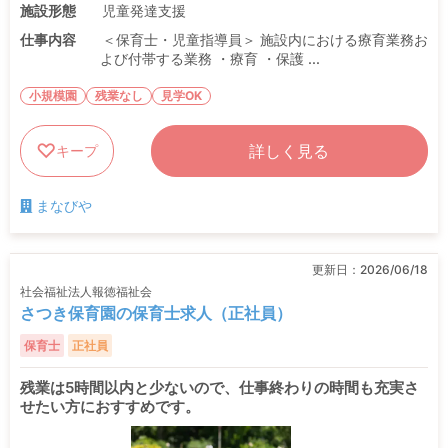
施設形態
児童発達支援
仕事内容
＜保育士・児童指導員＞ 施設内における療育業務お
よび付帯する業務 ・療育 ・保護 ...
小規模園
残業なし
見学OK
詳しく見る
キープ
まなびや
更新日：
2026/06/18
社会福祉法人報徳福祉会
さつき保育園の保育士求人（正社員）
保育士
正社員
残業は5時間以内と少ないので、仕事終わりの時間も充実さ
せたい方におすすめです。