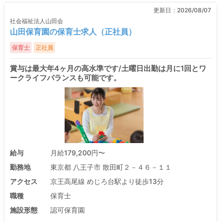
更新日：
2026/08/07
社会福祉法人山田会
山田保育園の保育士求人（正社員）
保育士
正社員
賞与は最大年4ヶ月の高水準です/土曜日出勤は月に1回とワ
ークライフバランスも可能です。
給与
月給179,200円〜
勤務地
東京都 八王子市 散田町２－４６－１１
アクセス
京王高尾線 めじろ台駅より徒歩13分
職種
保育士
施設形態
認可保育園