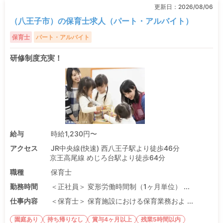
更新日：
2026/08/06
（八王子市）の保育士求人（パート・アルバイト）
保育士
パート・アルバイト
研修制度充実！
給与
時給1,230円〜
アクセス
JR中央線(快速) 西八王子駅より徒歩46分
京王高尾線 めじろ台駅より徒歩64分
職種
保育士
勤務時間
＜正社員＞ 変形労働時間制（1ヶ月単位） ...
仕事内容
＜保育士＞ 保育施設における保育業務およ ...
園庭あり
持ち帰りなし
賞与4ヶ月以上
残業5時間以内