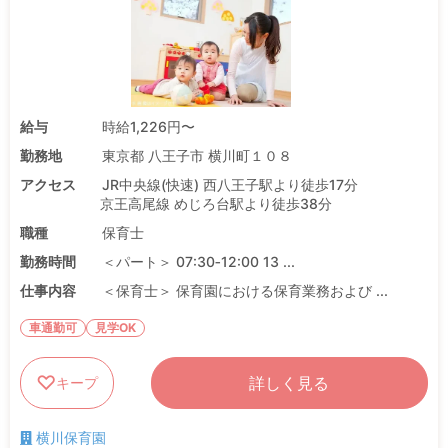
給与
時給1,226円〜
勤務地
東京都 八王子市 横川町１０８
アクセス
JR中央線(快速) 西八王子駅より徒歩17分
京王高尾線 めじろ台駅より徒歩38分
職種
保育士
勤務時間
＜パート＞ 07:30‐12:00 13 ...
仕事内容
＜保育士＞ 保育園における保育業務および ...
車通勤可
見学OK
詳しく見る
キープ
横川保育園