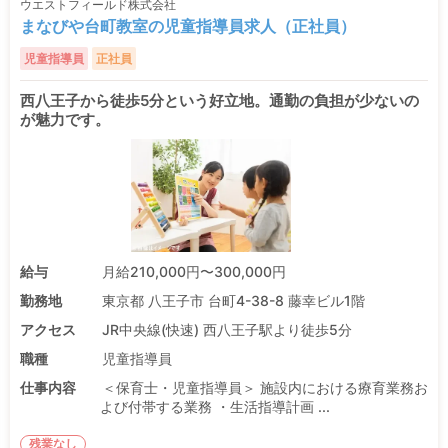
ウエストフィールド株式会社
まなびや台町教室の児童指導員求人（正社員）
児童指導員
正社員
西八王子から徒歩5分という好立地。通勤の負担が少ないの
が魅力です。
給与
月給210,000円〜300,000円
勤務地
東京都 八王子市 台町4-38-8 藤幸ビル1階
アクセス
JR中央線(快速) 西八王子駅より徒歩5分
職種
児童指導員
仕事内容
＜保育士・児童指導員＞ 施設内における療育業務お
よび付帯する業務 ・生活指導計画 ...
残業なし