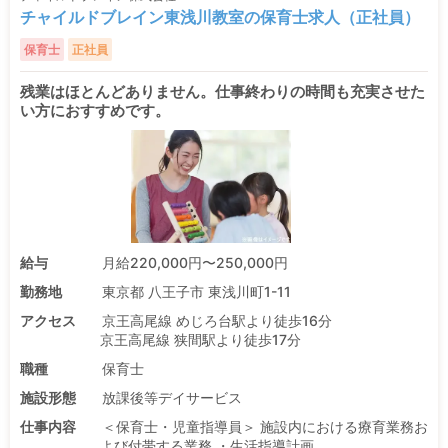
チャイルドブレイン東浅川教室の保育士求人（正社員）
保育士
正社員
残業はほとんどありません。仕事終わりの時間も充実させた
い方におすすめです。
給与
月給220,000円〜250,000円
勤務地
東京都 八王子市 東浅川町1-11
アクセス
京王高尾線 めじろ台駅より徒歩16分
京王高尾線 狭間駅より徒歩17分
職種
保育士
施設形態
放課後等デイサービス
仕事内容
＜保育士・児童指導員＞ 施設内における療育業務お
よび付帯する業務 ・生活指導計画 ...