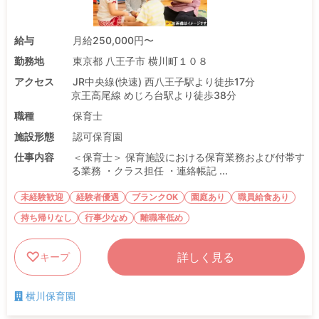
給与
月給250,000円〜
勤務地
東京都 八王子市 横川町１０８
アクセス
JR中央線(快速) 西八王子駅より徒歩17分
京王高尾線 めじろ台駅より徒歩38分
職種
保育士
施設形態
認可保育園
仕事内容
＜保育士＞ 保育施設における保育業務および付帯す
る業務 ・クラス担任 ・連絡帳記 ...
未経験歓迎
経験者優遇
ブランクOK
園庭あり
職員給食あり
持ち帰りなし
行事少なめ
離職率低め
詳しく見る
キープ
横川保育園