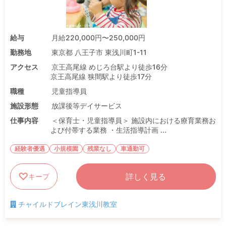
給与
月給220,000円〜250,000円
勤務地
東京都 八王子市 東浅川町1-11
アクセス
京王高尾線 めじろ台駅より徒歩16分
京王高尾線 狭間駅より徒歩17分
職種
児童指導員
施設形態
放課後等デイサービス
仕事内容
＜保育士・児童指導員＞ 施設内における療育業務お
よび付帯する業務 ・生活指導計画 ...
経験者優遇
小規模園
残業なし
車通勤可
詳しく見る
キープ
チャイルドブレイン東浅川教室