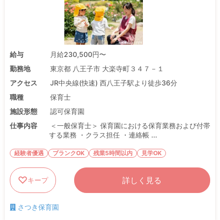
給与
月給230,500円〜
勤務地
東京都 八王子市 大楽寺町３４７－１
アクセス
JR中央線(快速) 西八王子駅より徒歩36分
職種
保育士
施設形態
認可保育園
仕事内容
＜一般保育士＞ 保育園における保育業務および付帯
する業務 ・クラス担任 ・連絡帳 ...
経験者優遇
ブランクOK
残業5時間以内
見学OK
詳しく見る
キープ
さつき保育園