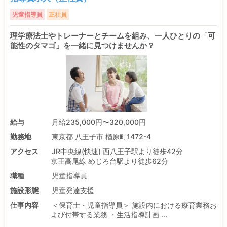
児童指導員
正社員
理学療法士やトレーナーとチームを組み、一人ひとりの「可
能性のタマゴ」を一緒に見つけませんか？
給与
月給235,000円〜320,000円
勤務地
東京都 八王子市 楢原町1472-4
アクセス
JR中央線(快速) 西八王子駅より徒歩42分
京王高尾線 めじろ台駅より徒歩62分
職種
児童指導員
施設形態
児童発達支援
仕事内容
＜保育士・児童指導員＞ 施設内における療育業務お
よび付帯する業務 ・生活指導計画 ...