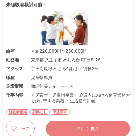
未経験者検討可能！
給与
月給220,000円〜250,000円
勤務地
東京都 八王子市 めじろ台1丁目8-25
アクセス
京王高尾線 めじろ台駅より徒歩2分
職種
児童指導員
施設形態
放課後等デイサービス
仕事内容
＜保育士・児童指導員＞ 施設内における療育業務お
よび付帯する業務 ・生活指導計画 ...
経験者優遇
残業なし
車通勤可
詳しく見る
キープ