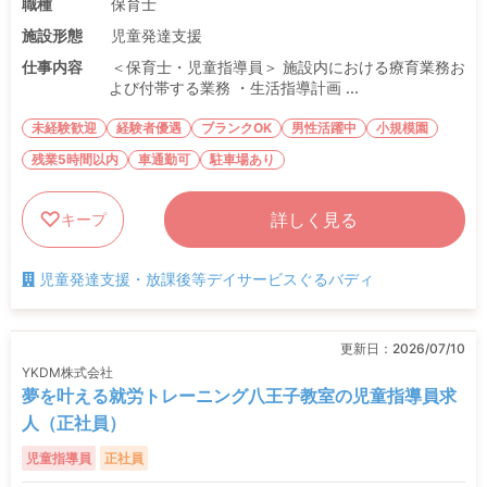
職種
保育士
施設形態
児童発達支援
仕事内容
＜保育士・児童指導員＞ 施設内における療育業務お
よび付帯する業務 ・生活指導計画 ...
未経験歓迎
経験者優遇
ブランクOK
男性活躍中
小規模園
残業5時間以内
車通勤可
駐車場あり
詳しく見る
キープ
児童発達支援・放課後等デイサービスぐるバディ
更新日：
2026/07/10
YKDM株式会社
夢を叶える就労トレーニング八王子教室の児童指導員求
人（正社員）
児童指導員
正社員