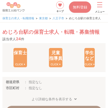
無料登録
キープ
メニュー
保育士の求人・転職情報
東京都
八王子市
めじろ台駅の保育士求人
めじろ台駅の保育士求人・転職・募集情報
24
該当求人
件
保育士
児童
学生
指導員
など
CLICK
CLICK
CLICK
都道府県
指定なし
市区町村
指定なし
より詳細な条件を表示する