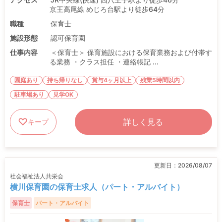
京王高尾線 めじろ台駅より徒歩64分
職種
保育士
施設形態
認可保育園
仕事内容
＜保育士＞ 保育施設における保育業務および付帯す
る業務 ・クラス担任 ・連絡帳記 ...
園庭あり
持ち帰りなし
賞与4ヶ月以上
残業5時間以内
駐車場あり
見学OK
詳しく見る
キープ
更新日：
2026/08/07
社会福祉法人共栄会
横川保育園の保育士求人（パート・アルバイト）
保育士
パート・アルバイト