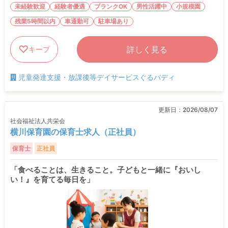
未経験歓迎
経験者優遇
ブランクOK
男性活躍中
小規模園
残業5時間以内
車通勤可
駐車場あり
詳しく見る
キープ
児童発達支援・放課後等デイサービスぐるバディ
更新日：
2026/08/07
社会福祉法人共栄会
横川保育園の保育士求人（正社員）
保育士
正社員
「食べることは、生きること。子どもと一緒に『おいし
い！』を育てる毎日を」