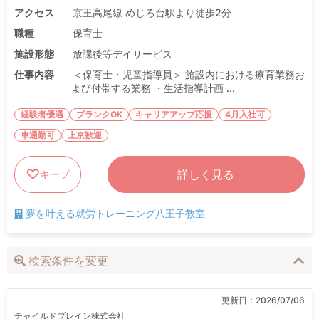
アクセス
京王高尾線 めじろ台駅より徒歩2分
職種
保育士
施設形態
放課後等デイサービス
仕事内容
＜保育士・児童指導員＞ 施設内における療育業務お
よび付帯する業務 ・生活指導計画 ...
経験者優遇
ブランクOK
キャリアアップ応援
4月入社可
車通勤可
上京歓迎
詳しく見る
キープ
夢を叶える就労トレーニング八王子教室
検索条件を変更
更新日：
2026/07/06
チャイルドブレイン株式会社