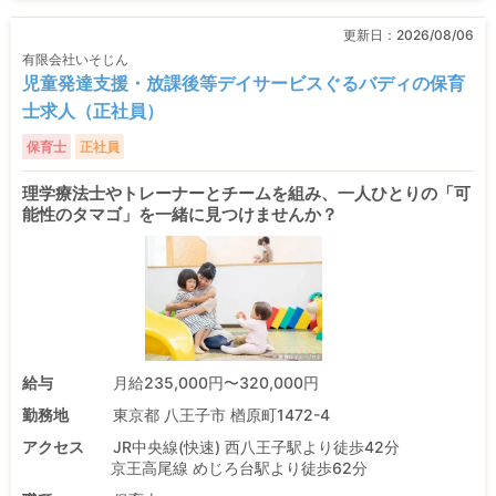
更新日：
2026/08/06
有限会社いそじん
児童発達支援・放課後等デイサービスぐるバディの保育
士求人（正社員）
保育士
正社員
理学療法士やトレーナーとチームを組み、一人ひとりの「可
能性のタマゴ」を一緒に見つけませんか？
給与
月給235,000円〜320,000円
勤務地
東京都 八王子市 楢原町1472-4
アクセス
JR中央線(快速) 西八王子駅より徒歩42分
京王高尾線 めじろ台駅より徒歩62分