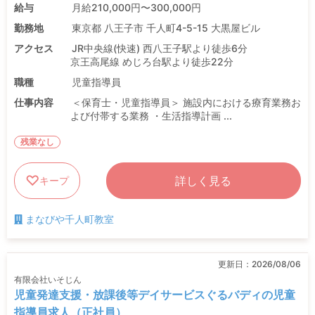
給与
月給210,000円〜300,000円
勤務地
東京都 八王子市 千人町4-5-15 大黒屋ビル
アクセス
JR中央線(快速) 西八王子駅より徒歩6分
京王高尾線 めじろ台駅より徒歩22分
職種
児童指導員
仕事内容
＜保育士・児童指導員＞ 施設内における療育業務お
よび付帯する業務 ・生活指導計画 ...
残業なし
詳しく見る
キープ
まなびや千人町教室
更新日：
2026/08/06
有限会社いそじん
児童発達支援・放課後等デイサービスぐるバディの児童
指導員求人（正社員）