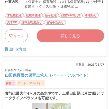
仕事内容
＜保育士＞ 保育施設における保育業務および付帯す
る業務 ・クラス担任 ・連絡帳記 ...
未経験歓迎
経験者優遇
新卒歓迎
残業5時間以内
車通勤可
見学OK
退職金制度あり
住宅手当あり
詳しく見る
キープ
山田保育園
更新日：
2026/08/07
社会福祉法人山田会
山田保育園の保育士求人（パート・アルバイト）
保育士
パート・アルバイト
賞与は最大年4ヶ月の高水準です。土曜日出勤は月に1回とワ
ークライフバランスも可能です。