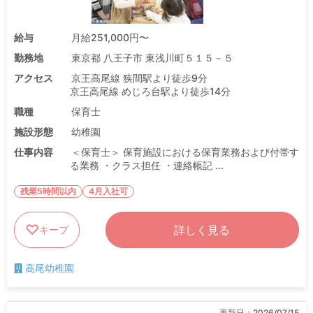
給与
月給251,000円〜
勤務地
東京都 八王子市 東浅川町５１５－５
アクセス
京王高尾線 狭間駅より徒歩9分
京王高尾線 めじろ台駅より徒歩14分
職種
保育士
施設形態
幼稚園
仕事内容
＜保育士＞ 保育施設における保育業務および付帯す
る業務 ・クラス担任 ・連絡帳記 ...
残業5時間以内
4月入社可
詳しく見る
キープ
高尾幼稚園
更新日：
2026/07/15