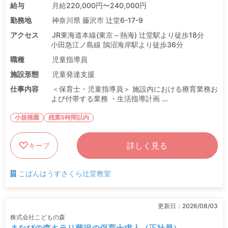
給与
月給220,000円〜240,000円
勤務地
神奈川県 藤沢市 辻堂6-17-9
アクセス
JR東海道本線(東京～熱海) 辻堂駅より徒歩18分
小田急江ノ島線 鵠沼海岸駅より徒歩36分
職種
児童指導員
施設形態
児童発達支援
仕事内容
＜保育士・児童指導員＞ 施設内における療育業務お
よび付帯する業務 ・生活指導計画 ...
小規模園
残業5時間以内
詳しく見る
キープ
こぱんはうすさくら辻堂教室
更新日：
2026/08/03
株式会社こどもの森
まなびの森キラリ藤沢の保育士求人（正社員）