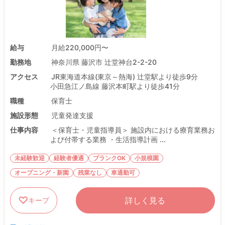
給与
月給220,000円〜
勤務地
神奈川県 藤沢市 辻堂神台2-2-20
アクセス
JR東海道本線(東京～熱海) 辻堂駅より徒歩9分
小田急江ノ島線 藤沢本町駅より徒歩41分
職種
保育士
施設形態
児童発達支援
仕事内容
＜保育士・児童指導員＞ 施設内における療育業務お
よび付帯する業務 ・生活指導計画 ...
未経験歓迎
経験者優遇
ブランクOK
小規模園
オープニング・新園
残業なし
車通勤可
詳しく見る
キープ