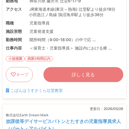
勤務地
神奈川県 藤沢市 辻堂6-17-9
アクセス
JR東海道本線(東京～熱海) 辻堂駅より徒歩18分
小田急江ノ島線 鵠沼海岸駅より徒歩36分
職種
児童指導員
施設形態
児童発達支援
勤務時間
開所時間（9:00-18:00）の中で応 ...
仕事内容
＜保育士・児童指導員＞ 施設内における療 ...
小規模園
残業5時間以内
詳しく見る
キープ
こぱんはうすさくら辻堂教室
更新日：
2026/05/28
株式会社Earth Dream Mark
放課後等デイサービスバトンとたすきの児童指導員求人
（パート・アルバイト）