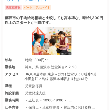
児童指導員
パート・アルバイト
藤沢市の平均給与相場と比較しても高水準な、時給1,300円
以上のスタートが可能です。
給与
時給1,300円〜
勤務地
神奈川県 藤沢市 辻堂神台2-2-20
アクセス
JR東海道本線(東京～熱海) 辻堂駅より徒歩9分
小田急江ノ島線 藤沢本町駅より徒歩41分
職種
児童指導員
施設形態
児童発達支援
勤務時間
＜正社員＞ 10:00-19:00 ＜ ...
仕事内容
＜保育士・児童指導員＞ 施設内における療 ...