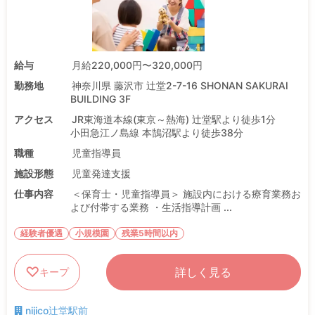
給与
月給220,000円〜320,000円
勤務地
神奈川県 藤沢市 辻堂2-7-16 SHONAN SAKURAI
BUILDING 3F
アクセス
JR東海道本線(東京～熱海) 辻堂駅より徒歩1分
小田急江ノ島線 本鵠沼駅より徒歩38分
職種
児童指導員
施設形態
児童発達支援
仕事内容
＜保育士・児童指導員＞ 施設内における療育業務お
よび付帯する業務 ・生活指導計画 ...
経験者優遇
小規模園
残業5時間以内
詳しく見る
キープ
nijico辻堂駅前