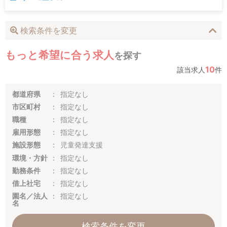
検索条件を変更
もっと希望に合う求人
を探す
10
該当求人
件
都道府県
指定なし
市区町村
指定なし
職種
指定なし
雇用形態
指定なし
施設形態
児童発達支援
環境・方針
指定なし
勤務条件
指定なし
借上社宅
指定なし
園名／法人
指定なし
名
検索条件を変更