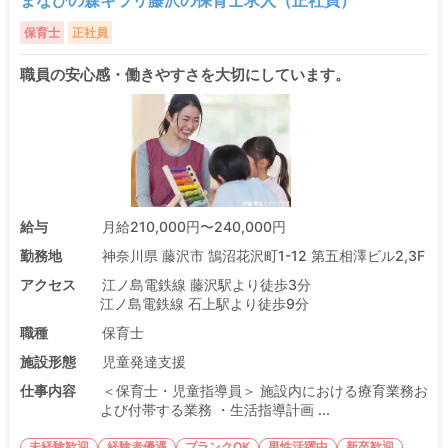
保育士
正社員
職員の安心感・働きやすさを大切にしています。
給与
月給210,000円〜240,000円
勤務地
神奈川県 藤沢市 鵠沼花沢町1-12 第五相澤ビル2,3F
アクセス
江ノ島電鉄線 藤沢駅より徒歩3分
江ノ島電鉄線 石上駅より徒歩9分
職種
保育士
施設形態
児童発達支援
仕事内容
＜保育士・児童指導員＞ 施設内における療育業務お
よび付帯する業務 ・生活指導計画 ...
未経験歓迎
経験者優遇
ブランクOK
男性活躍中
新卒歓迎