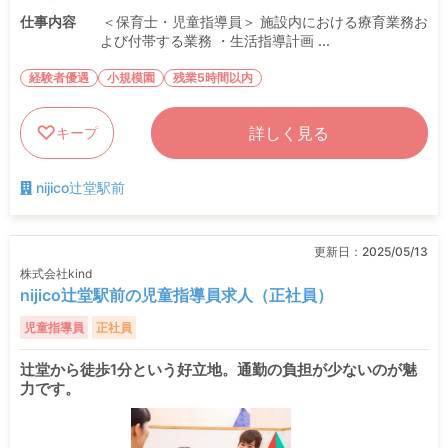
仕事内容
＜保育士・児童指導員＞ 施設内における療育業務お
よび付帯する業務 ・生活指導計画 ...
経験者優遇
小規模園
残業5時間以内
詳しく見る
キープ
nijico辻堂駅前
更新日：
2025/05/13
株式会社kind
nijico辻堂駅前の児童指導員求人（正社員）
児童指導員
正社員
辻堂から徒歩1分という好立地。通勤の負担が少ないのが魅
力です。