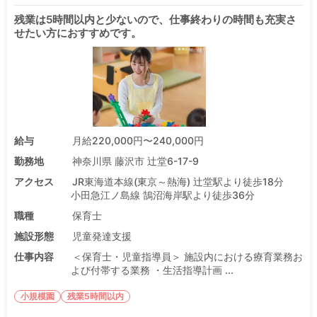
残業は5時間以内と少ないので、仕事終わりの時間も充実さ
せたい方におすすめです。
給与
月給220,000円〜240,000円
勤務地
神奈川県 藤沢市 辻堂6-17-9
アクセス
JR東海道本線(東京～熱海) 辻堂駅より徒歩18分
小田急江ノ島線 鵠沼海岸駅より徒歩36分
職種
保育士
施設形態
児童発達支援
仕事内容
＜保育士・児童指導員＞ 施設内における療育業務お
よび付帯する業務 ・生活指導計画 ...
小規模園
残業5時間以内