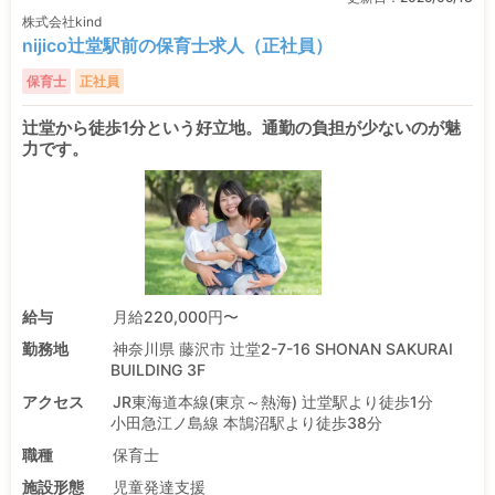
株式会社kind
nijico辻堂駅前の保育士求人（正社員）
保育士
正社員
辻堂から徒歩1分という好立地。通勤の負担が少ないのが魅
力です。
給与
月給220,000円〜
勤務地
神奈川県 藤沢市 辻堂2-7-16 SHONAN SAKURAI
BUILDING 3F
アクセス
JR東海道本線(東京～熱海) 辻堂駅より徒歩1分
小田急江ノ島線 本鵠沼駅より徒歩38分
職種
保育士
施設形態
児童発達支援