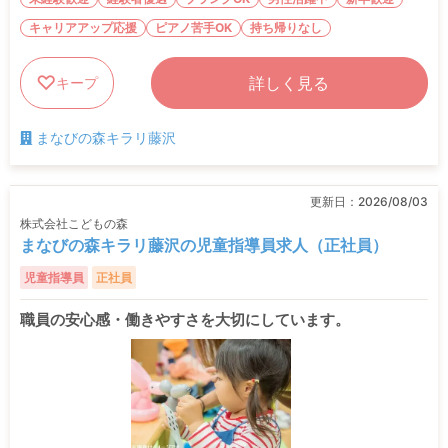
キャリアアップ応援
ピアノ苦手OK
持ち帰りなし
詳しく見る
キープ
まなびの森キラリ藤沢
更新日：
2026/08/03
株式会社こどもの森
まなびの森キラリ藤沢の児童指導員求人（正社員）
児童指導員
正社員
職員の安心感・働きやすさを大切にしています。