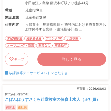
小田急江ノ島線 藤沢本町駅より徒歩41分
職種
児童指導員
施設形態
児童発達支援
仕事内容
＜保育士・児童指導員＞ 施設内における療育業務お
よび付帯する業務 ・生活指導計画 ...
未経験歓迎
経験者優遇
ブランクOK
小規模園
オープニング・新園
残業なし
車通勤可
詳しく見る
キープ
放課後等デイサービスバトンとたすき
更新日：
2026/08/03
株式会社湘南の虹
こぱんはうすさくら辻堂教室の保育士求人（正社員）
保育士
正社員