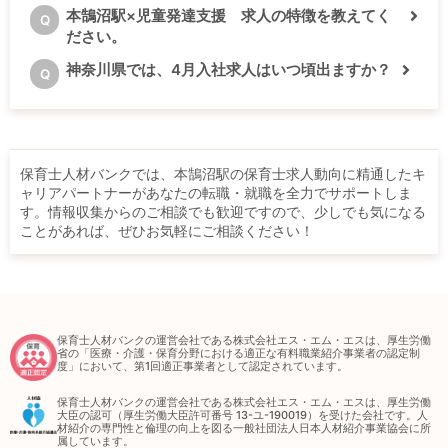
本鵠沼駅×児童発達支援 求人の特徴を教えてく
Q
ださい。
神奈川県では、4月入社求人はいつ頃出ますか？
Q
保育士人材バンクでは、本鵠沼駅の保育士求人動向に精通したキ
ャリアパートナーがあなたの転職・就職を全力でサポートしま
す。情報収集からのご相談でも歓迎ですので、少しでも気になる
ことがあれば、ぜひお気軽にご相談ください！
保育士人材バンクの運営会社である株式会社エス・エム・エスは、厚生労働
省の「医療・介護・保育分野における適正な有料職業紹介事業者の認定制
度」において、第1回適正事業者として認定されています。
保育士人材バンクの運営会社である株式会社エス・エム・エスは、厚生労働
大臣の認可（厚生労働大臣許可番号 13-ユ-190019）を受けた会社です。人
材紹介の専門性と倫理の向上を図る一般社団法人日本人材紹介事業協会に所
属しています。