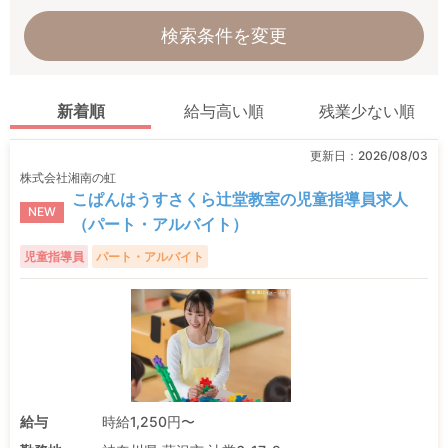
検索条件を変更
新着順
給与高い順
残業少ない順
更新日：
2026/08/03
株式会社湘南の虹
こぱんはうすさくら辻堂教室の児童指導員求人
NEW
（パート・アルバイト）
児童指導員
パート・アルバイト
給与
時給1,250円〜