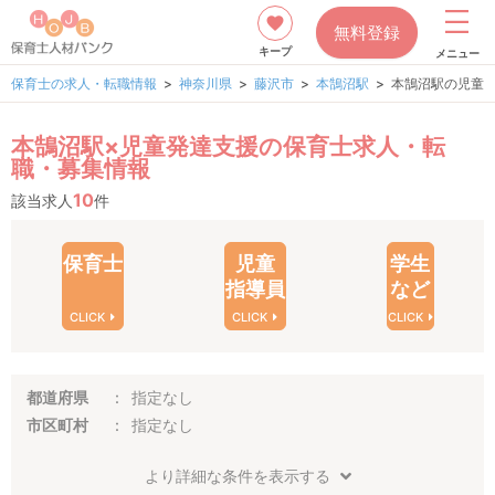
無料登録
キープ
メニュー
保育士の求人・転職情報
神奈川県
藤沢市
本鵠沼駅
本鵠沼駅の児童
本鵠沼駅×児童発達支援の保育士求人・転
職・募集情報
10
該当求人
件
保育士
児童
学生
指導員
など
CLICK
CLICK
CLICK
都道府県
指定なし
市区町村
指定なし
より詳細な条件を表示する