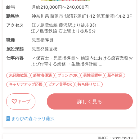
給与
月給210,000円〜240,000円
勤務地
神奈川県 藤沢市 鵠沼花沢町1-12 第五相澤ビル2,3F
アクセス
江ノ島電鉄線 藤沢駅より徒歩3分
江ノ島電鉄線 石上駅より徒歩9分
職種
児童指導員
施設形態
児童発達支援
仕事内容
＜保育士・児童指導員＞ 施設内における療育業務お
よび付帯する業務 ・生活指導計画 ...
未経験歓迎
経験者優遇
ブランクOK
男性活躍中
新卒歓迎
キャリアアップ応援
ピアノ苦手OK
持ち帰りなし
詳しく見る
キープ
まなびの森キラリ藤沢
更新日：
2025/05/13