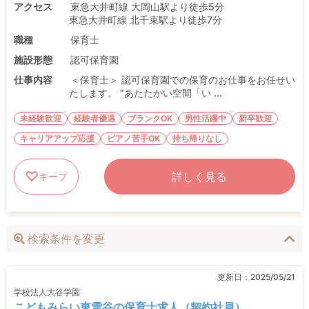
アクセス
東急大井町線 大岡山駅より徒歩5分
東急大井町線 北千束駅より徒歩7分
職種
保育士
施設形態
認可保育園
仕事内容
＜保育士＞ 認可保育園での保育のお仕事をお任せい
たします。 ”あたたかい空間「い ...
未経験歓迎
経験者優遇
ブランクOK
男性活躍中
新卒歓迎
キャリアアップ応援
ピアノ苦手OK
持ち帰りなし
詳しく見る
キープ
検索条件を変更
更新日：
2025/05/21
学校法人大谷学園
こどもみらい東雪谷の保育士求人（契約社員）