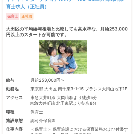
育士求人（正社員）
保育士
正社員
大田区の平均給与相場と比較しても高水準な、月給253,000
円以上のスタートが可能です。
給与
月給253,000円〜
勤務地
東京都 大田区 南千束3-1-15 プラシス大岡山地下1F
アクセス
東急大井町線 大岡山駅より徒歩5分
東急大井町線 北千束駅より徒歩8分
職種
保育士
施設形態
認可外保育園
仕事内容
＜保育士＞ 保育施設における保育業務および付帯す