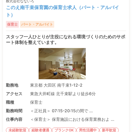
株式会社なないろ
このえ南千束保育園の保育士求人（パート・アルバイ
ト）
保育士
パート・アルバイト
スタッフ一人ひとりが主役になれる環境づくりのためのサポ
ート体制を整えています。
勤務地
東京都 大田区 南千束1-12-2
アクセス
東急大井町線 北千束駅より徒歩6分
職種
保育士
勤務時間
＜正社員＞ 07:15-20:15の間で ...
仕事内容
＜保育士＞ 保育施設における保育業務およ ...
未経験歓迎
経験者優遇
ブランクOK
男性活躍中
新卒歓迎