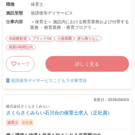
職種
保育士
施設形態
放課後等デイサービス
仕事内容
＜保育士＞ 施設内における療育業務および付帯する
業務 ・療育業務 ・療育プログラ ...
未経験歓迎
ブランクOK
小規模園
持ち帰りなし
残業5時間以内
詳しく見る
キープ
放課後等デイサービスこどもラボ東雪谷
更新日：
2026/08/03
株式会社さくらさくみらい
さくらさくみらい石川台の保育士求人（正社員）
保育士
正社員