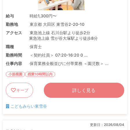
給与
時給1,300円〜
勤務地
東京都 大田区 東雪谷2-20-10
アクセス
東急池上線 石川台駅より徒歩2分
東急池上線 雪が谷大塚駅より徒歩8分
職種
保育士
勤務時間
＜契約社員＞ 07:20-16:20 0 ...
仕事内容
保育業務全般並びに付帯業務 ＜園児数＞ ...
小規模園
残業10時間以内
詳しく見る
キープ
こどもみらい東雪谷
更新日：
2026/08/04