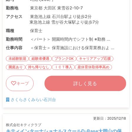
勤務地
東京都 大田区 東雪谷2-10-7
アクセス
東急池上線 石川台駅より徒歩2分
東急池上線 雪が谷大塚駅より徒歩7分
職種
保育士
勤務時間
＜パート＞ 開園時間内でシフト制 ※勤務 ...
仕事内容
＜保育士＞ 保育施設における保育業務およ ...
未経験歓迎
経験者優遇
ブランクOK
キャリアアップ応援
園庭あり
持ち帰りなし
ＩＣＴ導入
産休育休取得率高め
詳しく見る
キープ
さくらさくみらい石川台
更新日：
2025/12/18
株式会社キティクラブ
キティインターナショナルスクールD-Base大岡山の保