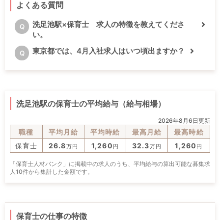
よくある質問
洗足池駅×保育士 求人の特徴を教えてくださ
Q
い。
東京都では、4月入社求人はいつ頃出ますか？
Q
洗足池駅の保育士の平均給与（給与相場）
2026年8月6日更新
職種
平均月給
平均時給
最高月給
最高時給
保育士
26.8
1,260
32.3
1,260
万円
円
万円
円
「保育士人材バンク」に掲載中の求人のうち、平均給与の算出可能な募集求
人10件から集計した金額です。
保育士の仕事の特徴