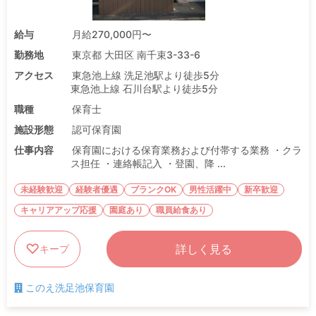
給与
月給270,000円〜
勤務地
東京都 大田区 南千束3-33-6
アクセス
東急池上線 洗足池駅より徒歩5分
東急池上線 石川台駅より徒歩5分
職種
保育士
施設形態
認可保育園
仕事内容
保育園における保育業務および付帯する業務 ・クラ
ス担任 ・連絡帳記入 ・登園、降 ...
未経験歓迎
経験者優遇
ブランクOK
男性活躍中
新卒歓迎
キャリアアップ応援
園庭あり
職員給食あり
詳しく見る
キープ
このえ洗足池保育園