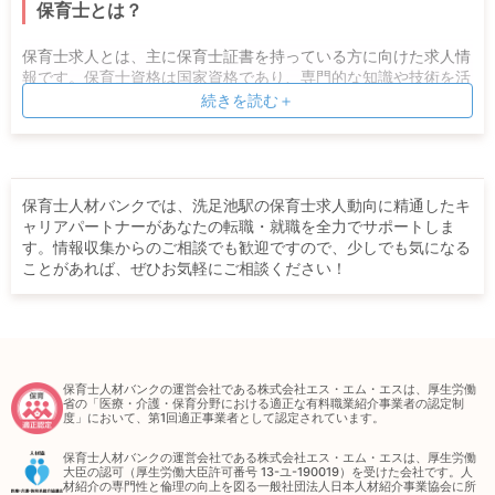
保育士とは？
保育士求人とは、主に保育士証書を持っている方に向けた求人情
報です。保育士資格は国家資格であり、専門的な知識や技術を活
用しながら子どもへの保育を行ったり、保護者への助言などを行
続きを読む＋
うこともあります。所管は厚生労働省で、保育園や放課後等デイ
サービスなど子どもに関係する職場で働くことが多い傾向です。
保育士人材バンクでは、洗足池駅の保育士求人動向に精通したキ
ャリアパートナーがあなたの転職・就職を全力でサポートしま
す。情報収集からのご相談でも歓迎ですので、少しでも気になる
ことがあれば、ぜひお気軽にご相談ください！
保育士人材バンクの運営会社である株式会社エス・エム・エスは、厚生労働
省の「医療・介護・保育分野における適正な有料職業紹介事業者の認定制
度」において、第1回適正事業者として認定されています。
保育士人材バンクの運営会社である株式会社エス・エム・エスは、厚生労働
大臣の認可（厚生労働大臣許可番号 13-ユ-190019）を受けた会社です。人
材紹介の専門性と倫理の向上を図る一般社団法人日本人材紹介事業協会に所