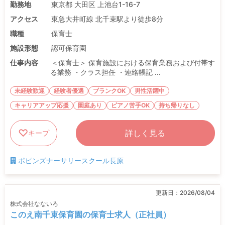
勤務地
東京都 大田区 上池台1-16-7
アクセス
東急大井町線 北千束駅より徒歩8分
職種
保育士
施設形態
認可保育園
仕事内容
＜保育士＞ 保育施設における保育業務および付帯す
る業務 ・クラス担任 ・連絡帳記 ...
未経験歓迎
経験者優遇
ブランクOK
男性活躍中
キャリアアップ応援
園庭あり
ピアノ苦手OK
持ち帰りなし
詳しく見る
キープ
ポピンズナーサリースクール長原
更新日：
2026/08/04
株式会社なないろ
このえ南千束保育園の保育士求人（正社員）