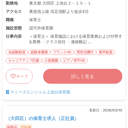
勤務地
東京都 大田区 上池台２－１５－１
アクセス
東急池上線 洗足池駅より徒歩2分
職種
保育士
施設形態
認可外保育園
仕事内容
＜保育士＞ 保育施設における保育業務および付帯す
る業務 ・クラス担任 ・連絡帳記 ...
未経験歓迎
経験者優遇
ブランクOK
男性活躍中
新卒歓迎
キャリアアップ応援
小規模園
ピアノ苦手OK
詳しく見る
キープ
マミーズエンジェル上池台保育園
更新日：
2026/03/10
（大田区）の保育士求人（正社員）
保育士
正社員