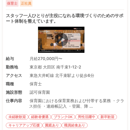
保育士
正社員
スタッフ一人ひとりが主役になれる環境づくりのためのサポ
ート体制を整えています。
給与
月給270,000円〜
勤務地
東京都 大田区 南千束1-12-2
アクセス
東急大井町線 北千束駅より徒歩6分
職種
保育士
施設形態
認可保育園
仕事内容
保育園における保育業務および付帯する業務 ・クラ
ス担任 ・連絡帳記入 ・登園、降 ...
未経験歓迎
経験者優遇
ブランクOK
男性活躍中
新卒歓迎
キャリアアップ応援
園庭あり
職員給食あり