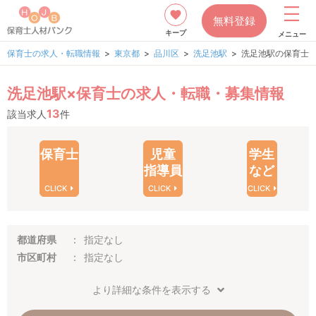
無料登録
キープ
メニュー
保育士の求人・転職情報
東京都
品川区
洗足池駅
洗足池駅の保育士
洗足池駅×保育士の求人・転職・募集情報
13
該当求人
件
保育士
児童
学生
指導員
など
CLICK
CLICK
CLICK
都道府県
指定なし
市区町村
指定なし
より詳細な条件を表示する