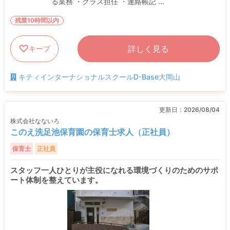
る業務 ・クラス担任 ・連絡帳記 ...
残業10時間以内
詳しく見る
キープ
キティインターナショナルスクールD-Base大岡山
更新日：
2026/08/04
株式会社なないろ
このえ洗足池保育園の保育士求人（正社員）
保育士
正社員
スタッフ一人ひとりが主役になれる環境づくりのためのサポ
ート体制を整えています。