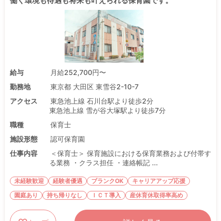
働く環境も待遇も将来も叶えられる保育園です。
給与
月給252,700円〜
勤務地
東京都 大田区 東雪谷2-10-7
アクセス
東急池上線 石川台駅より徒歩2分
東急池上線 雪が谷大塚駅より徒歩7分
職種
保育士
施設形態
認可保育園
仕事内容
＜保育士＞ 保育施設における保育業務および付帯す
る業務 ・クラス担任 ・連絡帳記 ...
未経験歓迎
経験者優遇
ブランクOK
キャリアアップ応援
園庭あり
持ち帰りなし
ＩＣＴ導入
産休育休取得率高め