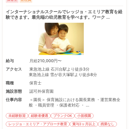
インターナショナルスクールでレッジョ・エミリア教育を経
験できます。最先端の幼児教育を学べます。ワーク ...
給与
月給210,000円〜
アクセス
東急池上線 石川台駅より徒歩3分
東急池上線 雪が谷大塚駅より徒歩8分
職種
保育士
施設形態
認可外保育園
仕事内容
＜園長＞ 保育施設における園長業務 ・運営業務全
般 ・職員管理 ・保護者対応 ・ ...
未経験歓迎
経験者優遇
ブランクOK
小規模園
レッジョ・エミリア・アプローチ教育
賞与2ヶ月以上
残業なし