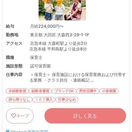
給与
月給224,000円〜
勤務地
東京都 大田区 大森西3-29-1-1F
アクセス
京急本線 大森町駅より徒歩2分
京急本線 平和島駅より徒歩8分
職種
保育士
施設形態
認可保育園
仕事内容
＜保育士＞ 保育施設における保育業務および付帯す
る業務 ・クラス担任 ・連絡帳記 ...
未経験歓迎
経験者優遇
ブランクOK
男性活躍中
小規模園
持ち帰りなし
ＩＣＴ導入
行事少なめ
詳しく見る
キープ
Ohana大森西保育園