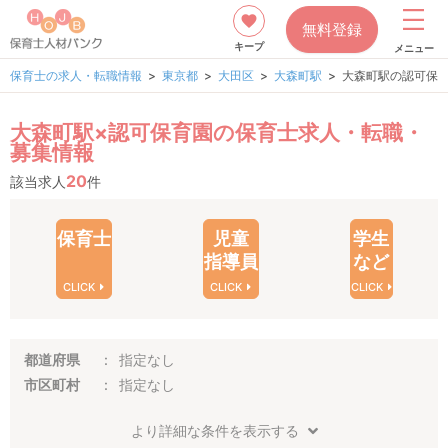
無料登録
キープ
メニュー
保育士の求人・転職情報
東京都
大田区
大森町駅
大森町駅の認可保
大森町駅×認可保育園の保育士求人・転職・
募集情報
20
該当求人
件
保育士
児童
学生
指導員
など
CLICK
CLICK
CLICK
都道府県
指定なし
市区町村
指定なし
より詳細な条件を表示する