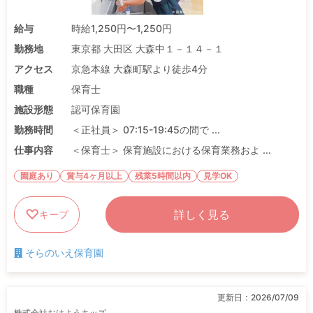
給与
時給1,250円〜1,250円
勤務地
東京都 大田区 大森中１－１４－１
アクセス
京急本線 大森町駅より徒歩4分
職種
保育士
施設形態
認可保育園
勤務時間
＜正社員＞ 07:15-19:45の間で ...
仕事内容
＜保育士＞ 保育施設における保育業務およ ...
園庭あり
賞与4ヶ月以上
残業5時間以内
見学OK
詳しく見る
キープ
そらのいえ保育園
更新日：
2026/07/09
株式会社おはようキッズ