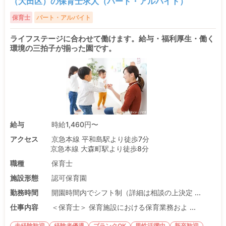
（大田区）の保育士求人（パート・アルバイト）
保育士
パート・アルバイト
ライフステージに合わせて働けます。給与・福利厚生・働く
環境の三拍子が揃った園です。
給与
時給1,460円〜
アクセス
京急本線 平和島駅より徒歩7分
京急本線 大森町駅より徒歩8分
職種
保育士
施設形態
認可保育園
勤務時間
開園時間内でシフト制（詳細は相談の上決定 ...
仕事内容
＜保育士＞ 保育施設における保育業務およ ...
未経験歓迎
経験者優遇
ブランクOK
男性活躍中
新卒歓迎