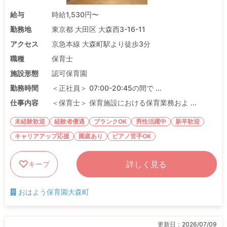
給与
時給1,530円〜
勤務地
東京都 大田区 大森西3-16-11
アクセス
京急本線 大森町駅より徒歩3分
職種
保育士
施設形態
認可保育園
勤務時間
＜正社員＞ 07:00-20:45の間で ...
仕事内容
＜保育士＞ 保育施設における保育業務およ ...
未経験歓迎
経験者優遇
ブランクOK
男性活躍中
新卒歓迎
キャリアアップ応援
園庭あり
ピアノ苦手OK
詳しく見る
キープ
おはよう保育園大森町
更新日：
2026/07/09