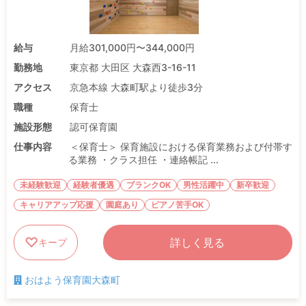
給与
月給301,000円〜344,000円
勤務地
東京都 大田区 大森西3-16-11
アクセス
京急本線 大森町駅より徒歩3分
職種
保育士
施設形態
認可保育園
仕事内容
＜保育士＞ 保育施設における保育業務および付帯す
る業務 ・クラス担任 ・連絡帳記 ...
未経験歓迎
経験者優遇
ブランクOK
男性活躍中
新卒歓迎
キャリアアップ応援
園庭あり
ピアノ苦手OK
詳しく見る
キープ
おはよう保育園大森町