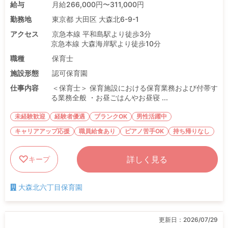
給与
月給266,000円〜311,000円
勤務地
東京都 大田区 大森北6-9-1
アクセス
京急本線 平和島駅より徒歩3分
京急本線 大森海岸駅より徒歩10分
職種
保育士
施設形態
認可保育園
仕事内容
＜保育士＞ 保育施設における保育業務および付帯す
る業務全般 ・お昼ごはんやお昼寝 ...
未経験歓迎
経験者優遇
ブランクOK
男性活躍中
キャリアアップ応援
職員給食あり
ピアノ苦手OK
持ち帰りなし
詳しく見る
キープ
大森北六丁目保育園
更新日：
2026/07/29