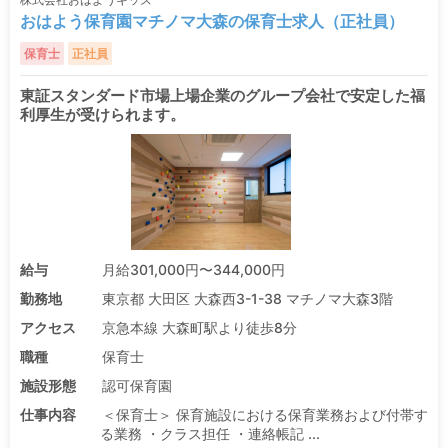
おはよう保育園マチノマ大森の保育士求人（正社員）
保育士
正社員
東証スタンダード市場上場企業のグループ会社で安定した福
利厚生が受けられます。
給与
月給301,000円〜344,000円
勤務地
東京都 大田区 大森西3-1-38 マチノマ大森3階
アクセス
京急本線 大森町駅より徒歩8分
職種
保育士
施設形態
認可保育園
仕事内容
＜保育士＞ 保育施設における保育業務および付帯す
る業務 ・クラス担任 ・連絡帳記 ...