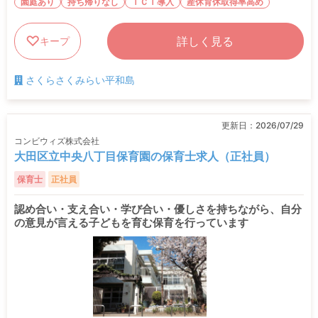
園庭あり
持ち帰りなし
ＩＣＴ導入
産休育休取得率高め
詳しく見る
キープ
さくらさくみらい平和島
更新日：
2026/07/29
コンビウィズ株式会社
大田区立中央八丁目保育園の保育士求人（正社員）
保育士
正社員
認め合い・支え合い・学び合い・優しさを持ちながら、自分
の意見が言える子どもを育む保育を行っています