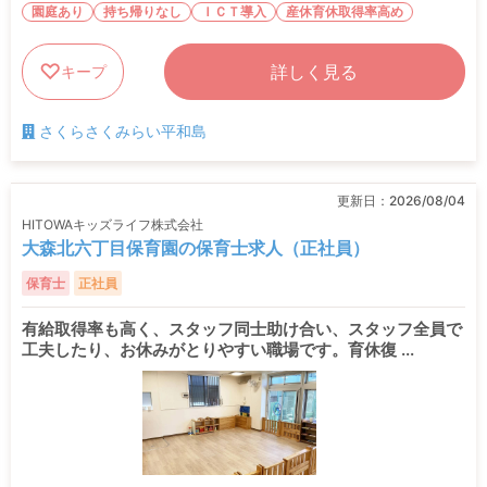
園庭あり
持ち帰りなし
ＩＣＴ導入
産休育休取得率高め
詳しく見る
キープ
さくらさくみらい平和島
更新日：
2026/08/04
HITOWAキッズライフ株式会社
大森北六丁目保育園の保育士求人（正社員）
保育士
正社員
有給取得率も高く、スタッフ同士助け合い、スタッフ全員で
工夫したり、お休みがとりやすい職場です。育休復 ...