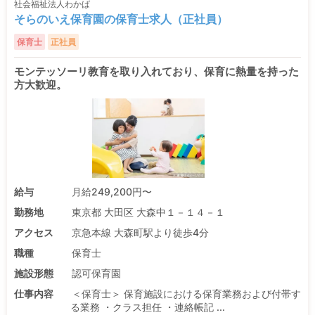
社会福祉法人わかば
そらのいえ保育園の保育士求人（正社員）
保育士
正社員
モンテッソーリ教育を取り入れており、保育に熱量を持った
方大歓迎。
給与
月給249,200円〜
勤務地
東京都 大田区 大森中１－１４－１
アクセス
京急本線 大森町駅より徒歩4分
職種
保育士
施設形態
認可保育園
仕事内容
＜保育士＞ 保育施設における保育業務および付帯す
る業務 ・クラス担任 ・連絡帳記 ...