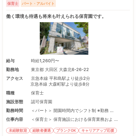
保育士
パート・アルバイト
働く環境も待遇も将来も叶えられる保育園です。
給与
時給1,260円〜
勤務地
東京都 大田区 大森北6-26-22
アクセス
京急本線 平和島駅より徒歩2分
京急本線 大森町駅より徒歩8分
職種
保育士
施設形態
認可保育園
勤務時間
＜パート＞ 開園時間内でシフト制 ※勤務 ...
仕事内容
＜保育士＞ 保育施設における保育業務およ ...
未経験歓迎
経験者優遇
ブランクOK
キャリアアップ応援