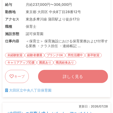
給与
月給237,000円〜306,000円
勤務地
東京都 大田区 中央8丁目28番12号
アクセス
東急多摩川線 蒲田駅より徒歩17分
職種
保育士
施設形態
認可保育園
仕事内容
＜保育士＞ 保育施設における保育業務および付帯す
る業務 ・クラス担任 ・連絡帳記 ...
未経験歓迎
経験者優遇
ブランクOK
男性活躍中
新卒歓迎
キャリアアップ応援
園庭あり
職員給食あり
詳しく見る
キープ
大田区立中央八丁目保育園
更新日：
2026/07/28