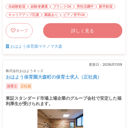
未経験歓迎
経験者優遇
ブランクOK
男性活躍中
新卒歓迎
キャリアアップ応援
園庭あり
ピアノ苦手OK
詳しく見る
キープ
おはよう保育園マチノマ大森
更新日：
2026/07/09
株式会社おはようキッズ
おはよう保育園大森町の保育士求人（正社員）
保育士
正社員
東証スタンダード市場上場企業のグループ会社で安定した福
利厚生が受けられます。