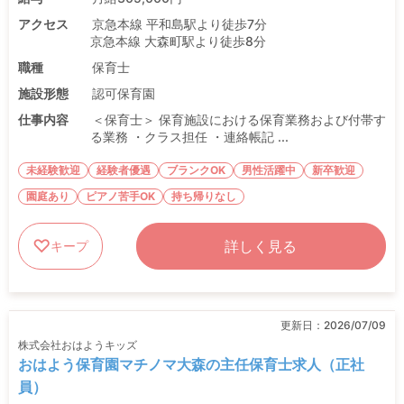
アクセス
京急本線 平和島駅より徒歩7分
京急本線 大森町駅より徒歩8分
職種
保育士
施設形態
認可保育園
仕事内容
＜保育士＞ 保育施設における保育業務および付帯す
る業務 ・クラス担任 ・連絡帳記 ...
未経験歓迎
経験者優遇
ブランクOK
男性活躍中
新卒歓迎
園庭あり
ピアノ苦手OK
持ち帰りなし
詳しく見る
キープ
更新日：
2026/07/09
株式会社おはようキッズ
おはよう保育園マチノマ大森の主任保育士求人（正社
員）