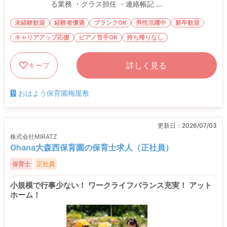
る業務 ・クラス担任 ・連絡帳記 ...
未経験歓迎
経験者優遇
ブランクOK
男性活躍中
新卒歓迎
キャリアアップ応援
ピアノ苦手OK
持ち帰りなし
詳しく見る
キープ
おはよう保育園梅屋敷
更新日：
2026/07/03
株式会社MIRATZ
Ohana大森西保育園の保育士求人（正社員）
保育士
正社員
小規模で行事少ない！ ワークライフバランス充実！ アット
ホーム！