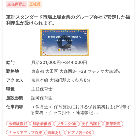
主任保育士
正社員
東証スタンダード市場上場企業のグループ会社で安定した福
利厚生が受けられます。
給与
月給301,000円〜344,000円
勤務地
東京都 大田区 大森西3-1-38 マチノマ大森3階
アクセス
京急本線 大森町駅より徒歩8分
職種
主任保育士
施設形態
認可保育園
仕事内容
＜保育士＞ 保育施設における保育業務および付帯す
る業務 ・クラス担任 ・連絡帳記 ...
未経験歓迎
経験者優遇
ブランクOK
男性活躍中
新卒歓迎
キャリアアップ応援
園庭あり
ピアノ苦手OK