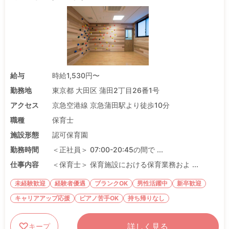
給与
時給1,530円〜
勤務地
東京都 大田区 蒲田2丁目26番1号
アクセス
京急空港線 京急蒲田駅より徒歩10分
職種
保育士
施設形態
認可保育園
勤務時間
＜正社員＞ 07:00-20:45の間で ...
仕事内容
＜保育士＞ 保育施設における保育業務およ ...
未経験歓迎
経験者優遇
ブランクOK
男性活躍中
新卒歓迎
キャリアアップ応援
ピアノ苦手OK
持ち帰りなし
詳しく見る
キープ