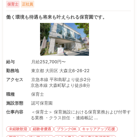
保育士
正社員
働く環境も待遇も将来も叶えられる保育園です。
給与
月給252,700円〜
勤務地
東京都 大田区 大森北6-26-22
アクセス
京急本線 平和島駅より徒歩2分
京急本線 大森町駅より徒歩8分
職種
保育士
施設形態
認可保育園
仕事内容
＜保育士＞ 保育施設における保育業務および付帯す
る業務 ・クラス担任 ・連絡帳記 ...
未経験歓迎
経験者優遇
ブランクOK
キャリアアップ応援