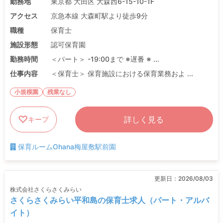
勤務地
東京都 大田区 大森西6-15-10-1F
アクセス
京急本線 大森町駅より徒歩9分
職種
保育士
施設形態
認可保育園
勤務時間
＜パート＞ -19:00まで ※遅番 ※ ...
仕事内容
＜保育士＞ 保育施設における保育業務およ ...
小規模園
残業なし
詳しく見る
キープ
保育ルームOhana梅屋敷駅前園
更新日：
2026/08/03
株式会社さくらさくみらい
さくらさくみらい平和島の保育士求人（パート・アルバ
イト）