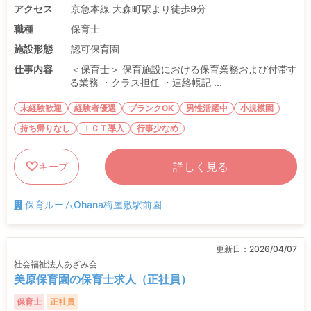
アクセス
京急本線 大森町駅より徒歩9分
職種
保育士
施設形態
認可保育園
仕事内容
＜保育士＞ 保育施設における保育業務および付帯す
る業務 ・クラス担任 ・連絡帳記 ...
未経験歓迎
経験者優遇
ブランクOK
男性活躍中
小規模園
持ち帰りなし
ＩＣＴ導入
行事少なめ
詳しく見る
キープ
保育ルームOhana梅屋敷駅前園
更新日：
2026/04/07
社会福祉法人あざみ会
美原保育園の保育士求人（正社員）
保育士
正社員