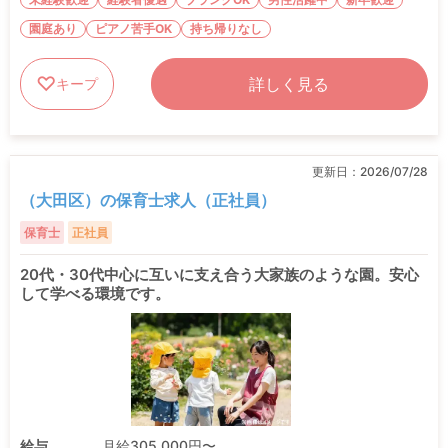
園庭あり
ピアノ苦手OK
持ち帰りなし
詳しく見る
キープ
更新日：
2026/07/28
（大田区）の保育士求人（正社員）
保育士
正社員
20代・30代中心に互いに支え合う大家族のような園。安心
して学べる環境です。
給与
月給305,000円〜