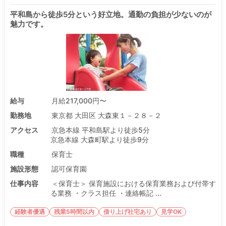
平和島から徒歩5分という好立地。通勤の負担が少ないのが
魅力です。
給与
月給217,000円〜
勤務地
東京都 大田区 大森東１－２８－２
アクセス
京急本線 平和島駅より徒歩5分
京急本線 大森町駅より徒歩9分
職種
保育士
施設形態
認可保育園
仕事内容
＜保育士＞ 保育施設における保育業務および付帯す
る業務 ・クラス担任 ・連絡帳記 ...
経験者優遇
残業5時間以内
借り上げ社宅あり
見学OK