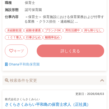
職種
保育士
施設形態
認可保育園
仕事内容
＜保育士＞ 保育施設における保育業務および付帯す
る業務 ・クラス担任 ・連絡帳記 ...
未経験歓迎
経験者優遇
ブランクOK
男性活躍中
持ち帰りなし
ＩＣＴ導入
行事少なめ
離職率低め
詳しく見る
キープ
Ohana平和島保育園
検索条件を変更
更新日：
2026/08/03
株式会社さくらさくみらい
さくらさくみらい平和島の保育士求人（正社員）