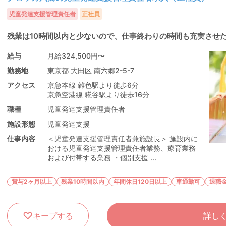
児童発達支援管理責任者
正社員
残業は10時間以内と少ないので、仕事終わりの時間も充実させ
給与
月給324,500円〜
勤務地
東京都 大田区 南六郷2-5-7
アクセス
京急本線 雑色駅より徒歩6分
京急空港線 糀谷駅より徒歩16分
職種
児童発達支援管理責任者
施設形態
児童発達支援
仕事内容
＜児童発達支援管理責任者兼施設長＞ 施設内に
おける児童発達支援管理責任者業務、療育業務
および付帯する業務 ・個別支援 ...
賞与2ヶ月以上
残業10時間以内
年間休日120日以上
車通勤可
退職
キープする
詳し