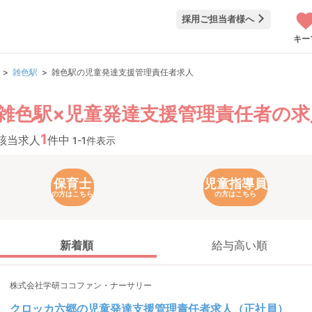
採用ご担当者様へ
キー
雑色駅
雑色駅の児童発達支援管理責任者求人
雑色駅×児童発達支援管理責任者の求
1
該当求人
件中
1-1件表示
保育士
児童指導員
の方はこちら
の方はこちら
新着順
給与高い順
株式会社学研ココファン・ナーサリー
クロッカ六郷の児童発達支援管理責任者求人（正社員）