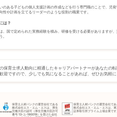
いのある子どもの個人支援計画の作成などを行う専門職のことで、児発
向性や計画を立てるリーダーのような役割の職業です。
には？
は、国で定められた実務経験を積み、研修を受ける必要がありますが、
う。
の保育士求人動向に精通したキャリアパートナーがあなたの転
歓迎ですので、少しでも気になることがあれば、ぜひお気軽に
保育士人材バンクの運営会社である
保育士人材バンクの運営会社であ
株式会社エス・エム・エスは、厚生
株式会社エス・エム・エスは、東
労働大臣の認可（厚生労働大臣許可
証券取引所プライム上場企業です
番号 13-ユ-190019）を受けた会社