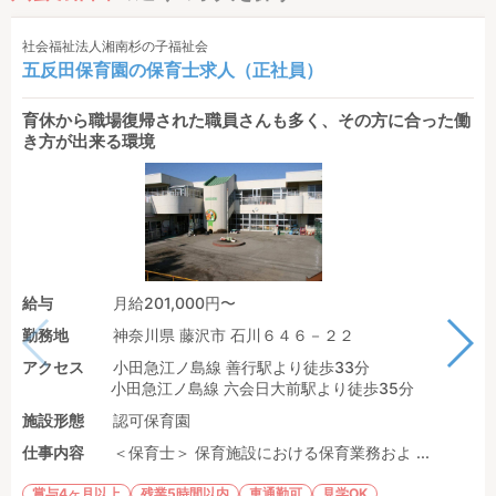
社会福祉法人湘南杉の子福祉会
五反田保育園の保育士求人（正社員）
育休から職場復帰された職員さんも多く、その方に合った働
き方が出来る環境
給与
月給201,000円〜
勤務地
神奈川県 藤沢市 石川６４６－２２
アクセス
小田急江ノ島線 善行駅より徒歩33分
小田急江ノ島線 六会日大前駅より徒歩35分
施設形態
認可保育園
仕事内容
＜保育士＞ 保育施設における保育業務およ ...
賞与4ヶ月以上
残業5時間以内
車通勤可
見学OK