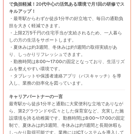
で負担軽減！20代中心の活気ある環境で月1回の研修でス
キルアップ！
・最寄駅からわずか徒歩1分半の好立地で、毎日の通勤負
担を大きく軽減できます。
・上限2万5千円の住宅手当が支給されるため、一人暮ら
しの方の生活をサポートします。
・夏休みは約3週間、冬休みは約1週間の取得実績があ
り、しっかりリフレッシュできます。
・勤務時間は8:00〜17:00の固定となっており、生活リズ
ムを整えやすい環境です。
・タブレットや保護者連絡アプリ（バスキャッチ）を導
入し、業務の効率化を図っています。
キャリアパートナーの一言
最寄駅から徒歩1分半と通勤に大変便利な立地でありなが
ら、第2グラウンドや広々とした保育室など、充実した施
設環境を誇る幼稚園です。勤務時間は8:00〜17:00の固定
制で、夏休みは約3週間、冬休みは約1週間と長期休暇も
しっかり取得可能です。業務にはICTシステムを導入して