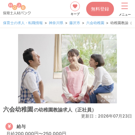
無料登録
キープ
メニュー
保育士の求人・転職情報
神奈川県
藤沢市
六会幼稚園
幼稚園教諭（
六会幼稚園
の幼稚園教諭求人（正社員）
更新日：
2026年07月23日
給与
月給200,000円〜250,000円