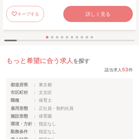
詳しく見る
キープする
もっと希望に合う求人
を探す
53
該当求人
件
都道府県
東京都
市区町村
文京区
職種
保育士
雇用形態
正社員・契約社員
施設形態
保育園
環境・方針
指定なし
勤務条件
指定なし