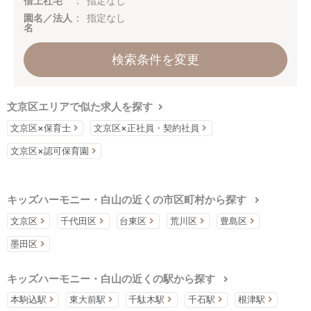
借上社宅
指定なし
園名／法人
指定なし
名
検索条件を変更
文京区エリアで似た求人を探す
文京区×保育士
文京区×正社員・契約社員
文京区×認可保育園
キッズハーモニー・白山の近くの市区町村から探す
文京区
千代田区
台東区
荒川区
豊島区
墨田区
キッズハーモニー・白山の近くの駅から探す
本駒込駅
東大前駅
千駄木駅
千石駅
根津駅