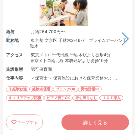
給与
月給264,700円〜
勤務地
東京都 文京区 千駄木2-16-7 プライムアーバン千
駄木
アクセス
東京メトロ千代田線 千駄木駅より徒歩4分
東京メトロ南北線 本駒込駅より徒歩10分
施設形態
認可保育園
仕事内容
＜保育士＞ 保育施設における保育業務およ ...
未経験歓迎
経験者優遇
ブランクOK
男性活躍中
キャリアアップ応援
ピアノ苦手OK
持ち帰りなし
ＩＣＴ導入
詳しく見る
キープする