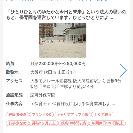
「ひとりひとりのゆたかな今日と未来」という法人の思いの
もと、保育園を運営しています。ひとりひとりによ ...
給与
月給230,000円〜250,000円
勤務地
大阪府 吹田市 山田丘1-1
アクセス
大阪モノレール彩都線 阪大病院前駅より徒歩9分
阪急千里線 北千里駅より徒歩14分
施設形態
認可外保育園
仕事内容
＜保育士＞ 保育施設における保育業務およ ...
経験者優遇
ブランクOK
キャリアアップ応援
ＩＣＴ導入
行事少なめ
賞与2ヶ月以上
残業10時間以内
年間休日120日以上