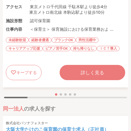
アクセス
東京メトロ千代田線 千駄木駅より徒歩4分
東京メトロ南北線 本駒込駅より徒歩10分
施設形態
認可保育園
仕事内容
＜保育士＞ 保育施設における保育業務およ ...
未経験歓迎
経験者優遇
ブランクOK
男性活躍中
キャリアアップ応援
ピアノ苦手OK
持ち帰りなし
ＩＣＴ導入
詳しく見る
キープする
同一法人
の求人を探す
株式会社パソナフォスター
大阪大学たけのこ保育園の保育士求人（正社員）