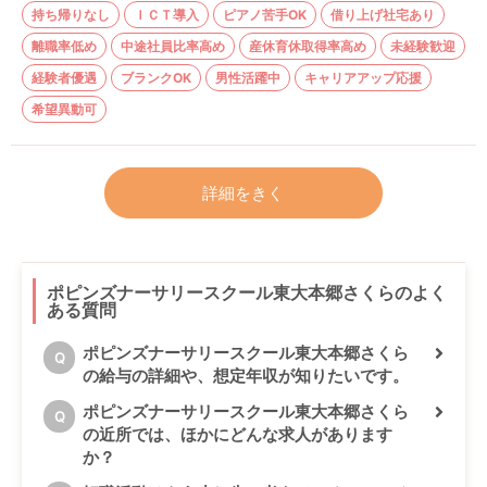
持ち帰りなし
ＩＣＴ導入
ピアノ苦手OK
借り上げ社宅あり
離職率低め
中途社員比率高め
産休育休取得率高め
未経験歓迎
経験者優遇
ブランクOK
男性活躍中
キャリアアップ応援
希望異動可
詳細をきく
ポピンズナーサリースクール東大本郷さくらのよく
ある質問
ポピンズナーサリースクール東大本郷さくら
Q
の給与の詳細や、想定年収が知りたいです。
ポピンズナーサリースクール東大本郷さくら
Q
の近所では、ほかにどんな求人があります
か？