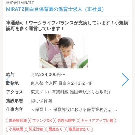
株式会社MIRATZ
MIRATZ目白台保育園の保育士求人（正社員）
車通勤可！ワークライフバランスが充実しています！小規模
認可を多く運営しています！
給与
月給224,000円〜
勤務地
東京都 文京区 目白台2-13-2 -1F
アクセス
東京メトロ有楽町線 護国寺駅より徒歩6分
施設形態
認可保育園
仕事内容
＜保育士＞ 保育施設における保育業務およ ...
未経験歓迎
ブランクOK
男性活躍中
キャリアアップ応援
小規模園
乳児対象
園庭あり
職員給食あり