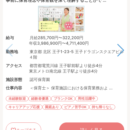
事前に保育理念や保育観を深く理解することがで ...
給与
月給285,700円〜322,200円
年収3,986,900円〜4,711,400円
勤務地
東京都 北区 王子1-23-5 王子ドラゴンスクエアビル
４階
アクセス
都営都電荒川線 王子駅前駅より徒歩4分
東京メトロ南北線 王子駅より徒歩4分
施設形態
認可保育園
仕事内容
＜保育士＞ 保育施設における保育業務およ ...
未経験歓迎
経験者優遇
ブランクOK
男性活躍中
キャリアアップ応援
園庭あり
ピアノ苦手OK
持ち帰りなし
詳しく見る
キープする