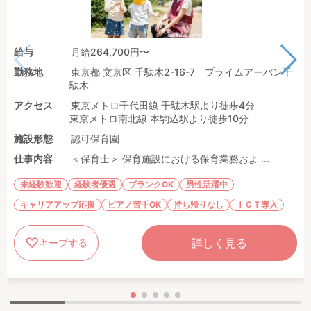
給与
月給264,700円〜
勤務地
東京都 文京区 千駄木2-16-7 プライムアーバン千
駄木
アクセス
東京メトロ千代田線 千駄木駅より徒歩4分
東京メトロ南北線 本駒込駅より徒歩10分
施設形態
認可保育園
仕事内容
＜保育士＞ 保育施設における保育業務およ ...
未経験歓迎
経験者優遇
ブランクOK
男性活躍中
キャリアアップ応援
ピアノ苦手OK
持ち帰りなし
ＩＣＴ導入
詳しく見る
キープする