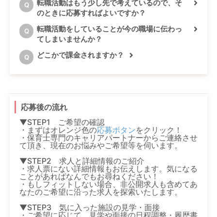
転職活動はもう少し先で考えているので、そ
Q
のときに応募すればよいですか？
転職活動をしていることが今の職場に伝わっ
Q
てしまいませんか？
どこかで課金されますか？
Q
応募後の流れ
▼STEP1 ご希望の確認
・まずはオレンジ色の
応募ボタン
をクリック！
・保育士専門のキャリアパートナーからご連絡させ
て頂き、現在のお悩みやご希望等を伺います。
▼STEP2 求人と詳細情報のご紹介
・求人票にない詳細情報もお伝えします。気になる
ことがあればなんでもお尋ねください！
・もしフィットしない場合、非公開求人も含めてあ
なたのご希望に沿った求人を探索いたします。
▼STEP3 気に入った施設の見学・面接
・ご希望に応じて、見学や面接の日程調整・履歴書