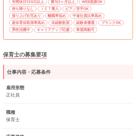
年間休日120日以上
賞与3ヶ月以上
WEB面接OK
持ち帰りなし
ＩＣＴ導入
ピアノ苦手OK
借り上げ社宅あり
離職率低め
中途社員比率高め
産休育休取得率高め
未経験歓迎
経験者優遇
ブランクOK
男性活躍中
キャリアアップ応援
希望異動可
保育士の募集要項
仕事内容・応募条件
雇用形態
正社員
職種
保育士