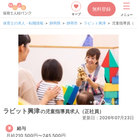
無料登録
キープ
メニュー
保育士の求人・転職情報
静岡県
静岡市
ラビット興津
児童指導員（
ラビット興津
の児童指導員求人（正社員）
更新日：
2026年07月23日
給与
月給210,500円〜245,500円