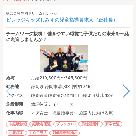
株式会社静岡ドリームビレッジ
ビレッジキッズしみずの児童指導員求人（正社員）
チームワーク抜群！働きやすい環境で子供たちの未来を一緒
に創造しませんか？
給与
月給210,500円〜245,500円
勤務地
静岡県 静岡市清水区 押切1945
アクセス
静岡鉄道静岡清水線 御門台駅より徒歩42分
施設形態
放課後等デイサービス
仕事内容
＜保育士・児童指導員＞ 施設内における療 ...
未経験歓迎
経験者優遇
ブランクOK
男性活躍中
新卒歓迎
小規模園
ＩＣＴ導入
残業5時間以内