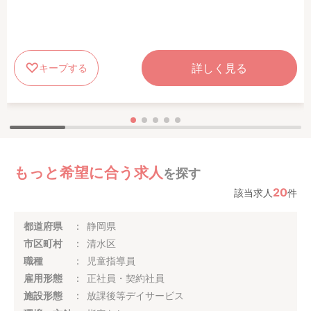
詳しく見る
キープする
もっと希望に合う求人
を探す
20
該当求人
件
都道府県
静岡県
市区町村
清水区
職種
児童指導員
雇用形態
正社員・契約社員
施設形態
放課後等デイサービス