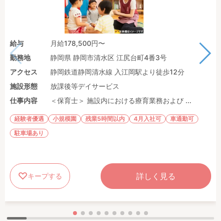
給与
月給178,500円〜
勤務地
静岡県 静岡市清水区 江尻台町4番3号
アクセス
静岡鉄道静岡清水線 入江岡駅より徒歩12分
施設形態
放課後等デイサービス
仕事内容
＜保育士＞ 施設内における療育業務および ...
経験者優遇
小規模園
残業5時間以内
4月入社可
車通勤可
駐車場あり
詳しく見る
キープする