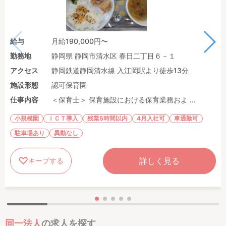
給与
月給190,000円〜
勤務地
静岡県 静岡市清水区 春日二丁目６－１
アクセス
静岡鉄道静岡清水線 入江岡駅より徒歩13分
施設形態
認可保育園
仕事内容
＜保育士＞ 保育施設における保育業務およ ...
小規模園
ＩＣＴ導入
残業5時間以内
4月入社可
車通勤可
駐車場あり
異動なし
詳しく見る
キープする
同一法人
の求人を探す