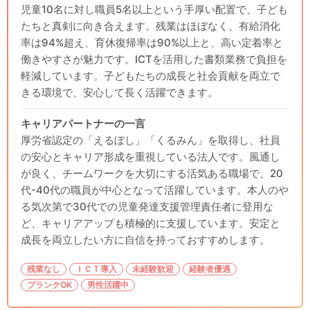
児童10名に対し職員5名以上という手厚い配置で、子ども
たちと真剣に向き合えます。残業はほぼなく、有給消化
率は94%超え、育休復帰率は90%以上と、高い定着率と
働きやすさが魅力です。ICTを活用した書類業務で負担を
軽減しています。子どもたちの成長と社会貢献を両立で
きる環境で、安心して長く活躍できます。
キャリアパートナーの一言
厚労省認定の「えるぼし」「くるみん」を取得し、社員
の安心とキャリア形成を重視している法人です。風通し
が良く、チームワークを大切にする活気ある職場で、20
代-40代の職員が中心となって活躍しています。本人のや
る気次第で30代での児童発達支援管理責任者に登用な
ど、キャリアアップも積極的に支援しています。安定と
成長を両立したい方に自信を持っておすすめします。
残業なし
ＩＣＴ導入
未経験歓迎
経験者優遇
ブランクOK
男性活躍中