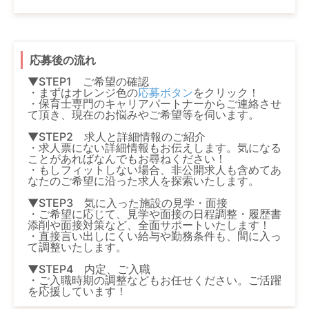
応募後の流れ
▼STEP1 ご希望の確認
・まずはオレンジ色の
応募ボタン
をクリック！
・保育士専門のキャリアパートナーからご連絡させ
て頂き、現在のお悩みやご希望等を伺います。
▼STEP2 求人と詳細情報のご紹介
・求人票にない詳細情報もお伝えします。気になる
ことがあればなんでもお尋ねください！
・もしフィットしない場合、非公開求人も含めてあ
なたのご希望に沿った求人を探索いたします。
▼STEP3 気に入った施設の見学・面接
・ご希望に応じて、見学や面接の日程調整・履歴書
添削や面接対策など、全面サポートいたします！
・直接言い出しにくい給与や勤務条件も、間に入っ
て調整いたします。
▼STEP4 内定、ご入職
・ご入職時期の調整などもお任せください。ご活躍
を応援しています！