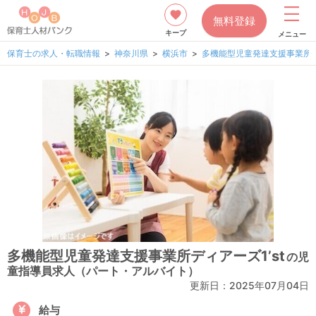
無料登録
キープ
メニュー
保育士の求人・転職情報
神奈川県
横浜市
多機能型児童発達支援事業所ディ
多機能型児童発達支援事業所ディアーズ1’st
の児
童指導員求人（パート・アルバイト）
更新日：
2025年07月04日
給与