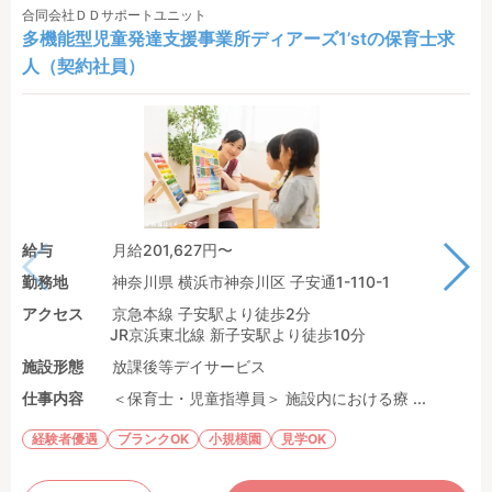
合同会社ＤＤサポートユニット
多機能型児童発達支援事業所ディアーズ1’stの保育士求
人（契約社員）
給与
月給201,627円〜
勤務地
神奈川県 横浜市神奈川区 子安通1-110-1
アクセス
京急本線 子安駅より徒歩2分
JR京浜東北線 新子安駅より徒歩10分
施設形態
放課後等デイサービス
仕事内容
＜保育士・児童指導員＞ 施設内における療 ...
経験者優遇
ブランクOK
小規模園
見学OK