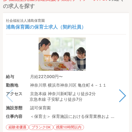
の求人を探す
社会福祉法人浦島保育園
浦島保育園の保育士求人（契約社員）
給与
月給227,000円〜
勤務地
神奈川県 横浜市神奈川区 亀住町４－１１
アクセス
京急本線 神奈川新町駅より徒歩2分
京急本線 子安駅より徒歩7分
施設形態
認可保育園
仕事内容
＜保育士＞ 保育施設における保育業務およ ...
経験者優遇
ブランクOK
残業10時間以内