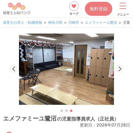
無料登録
キープ
メニュー
保育士の求人・転職情報
神奈川県
川崎市
エメファミーユ鷺沼
児童
エメファミーユ鷺沼
の児童指導員求人（正社員）
更新日：
2026年07月28日