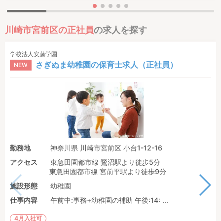
川崎市宮前区の正社員
の求人を探す
学校法人安藤学園
さぎぬま幼稚園の保育士求人（正社員）
NEW
勤務地
神奈川県 川崎市宮前区 小台1-12-16
アクセス
東急田園都市線 鷺沼駅より徒歩5分
東急田園都市線 宮前平駅より徒歩9分
施設形態
幼稚園
仕事内容
午前中:事務+幼稚園の補助 午後:14: ...
4月入社可