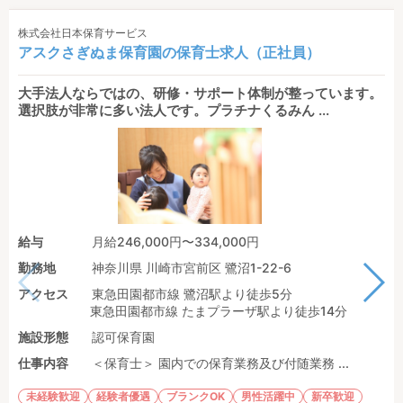
株式会社日本保育サービス
アスクさぎぬま保育園の保育士求人（正社員）
大手法人ならではの、研修・サポート体制が整っています。
選択肢が非常に多い法人です。プラチナくるみん ...
給与
月給246,000円〜334,000円
勤務地
神奈川県 川崎市宮前区 鷺沼1-22-6
アクセス
東急田園都市線 鷺沼駅より徒歩5分
東急田園都市線 たまプラーザ駅より徒歩14分
施設形態
認可保育園
仕事内容
＜保育士＞ 園内での保育業務及び付随業務 ...
未経験歓迎
経験者優遇
ブランクOK
男性活躍中
新卒歓迎