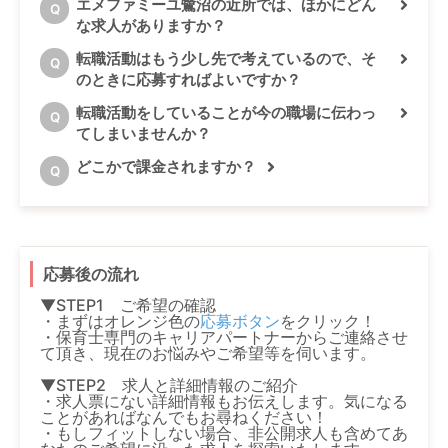
エメファミーユ鷺沼の近所では、ほかにどん
Q
な求人がありますか？
転職活動はもう少し先で考えているので、そ
Q
のときに応募すればよいですか？
転職活動をしていることが今の職場に伝わっ
Q
てしまいませんか？
どこかで課金されますか？
Q
応募後の流れ
▼STEP1 ご希望の確認
・まずはオレンジ色の
応募ボタン
をクリック！
・保育士専門のキャリアパートナーからご連絡させ
て頂き、現在のお悩みやご希望等を伺います。
▼STEP2 求人と詳細情報のご紹介
・求人票にない詳細情報もお伝えします。気になる
ことがあればなんでもお尋ねください！
・もしフィットしない場合、非公開求人も含めてあ