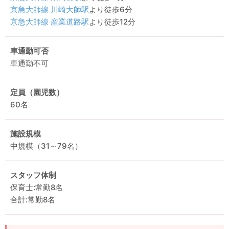
京急大師線
川崎大師駅
より徒歩6分
京急大師線
産業道路駅
より徒歩12分
車通勤可否
車通勤不可
定員（園児数）
60名
施設規模
中規模（31～79名）
スタッフ体制
保育士:常勤8名
合計:常勤8名