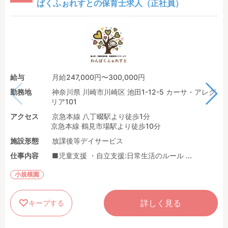
ぱくふぉれすとの保育士求人（正社員）
給与
月給247,000円〜300,000円
勤務地
神奈川県 川崎市川崎区 池田1-12-5 カーサ・アレグ
リア101
アクセス
京急本線 八丁畷駅より徒歩1分
京急本線 鶴見市場駅より徒歩10分
施設形態
放課後等デイサービス
仕事内容
■児童支援 ・自立支援:日常生活のルール ...
小規模園
詳しく見る
キープする