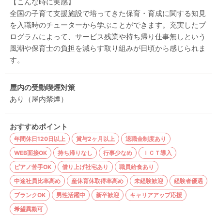
【こんな時に実感】
全国の子育て支援施設で培ってきた保育・育成に関する知見
を入職時のチューターから学ぶことができます。充実したプ
ログラムによって、サービス残業や持ち帰り仕事無しという
風潮や保育士の負担を減らす取り組みが日頃から感じられま
す。
屋内の受動喫煙対策
あり（屋内禁煙）
おすすめポイント
年間休日120日以上
賞与2ヶ月以上
退職金制度あり
WEB面接OK
持ち帰りなし
行事少なめ
ＩＣＴ導入
ピアノ苦手OK
借り上げ社宅あり
職員給食あり
中途社員比率高め
産休育休取得率高め
未経験歓迎
経験者優遇
ブランクOK
男性活躍中
新卒歓迎
キャリアアップ応援
希望異動可