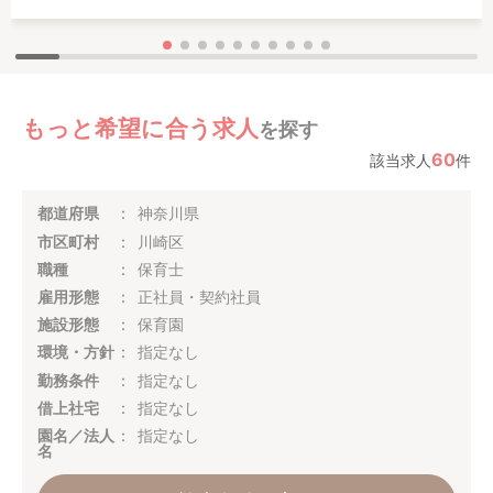
もっと希望に合う求人
を探す
60
該当求人
件
都道府県
神奈川県
市区町村
川崎区
職種
保育士
雇用形態
正社員・契約社員
施設形態
保育園
環境・方針
指定なし
勤務条件
指定なし
借上社宅
指定なし
園名／法人
指定なし
名