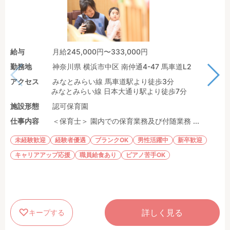
給与
月給245,000円〜333,000円
勤務地
神奈川県 横浜市中区 南仲通4-47 馬車道L2
アクセス
みなとみらい線 馬車道駅より徒歩3分
みなとみらい線 日本大通り駅より徒歩7分
施設形態
認可保育園
仕事内容
＜保育士＞ 園内での保育業務及び付随業務 ...
未経験歓迎
経験者優遇
ブランクOK
男性活躍中
新卒歓迎
キャリアアップ応援
職員給食あり
ピアノ苦手OK
詳しく見る
キープする