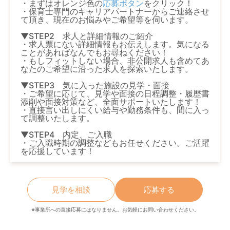
・まずはオレンジ色の
応募ボタン
をクリック！
・保育士専門のキャリアパートナーからご連絡させ
て頂き、現在のお悩みやご希望等を伺います。
▼STEP2 求人と詳細情報のご紹介
・求人票にない詳細情報もお伝えします。気になる
ことがあればなんでもお尋ねください！
・もしフィットしない場合、非公開求人も含めてあ
なたのご希望に沿った求人を探索いたします。
▼STEP3 気に入った施設の見学・面接
・ご希望に応じて、見学や面接の日程調整・履歴書
添削や面接対策など、全面サポートいたします！
・直接言い出しにくい給与や勤務条件も、間に入っ
て調整いたします。
▼STEP4 内定、ご入職
・ご入職時期の調整などもお任せください。ご活躍
を応援しています！
見学を相談
応募する
※事業所への直接応募にはなりません。お気軽にお問い合わせください。