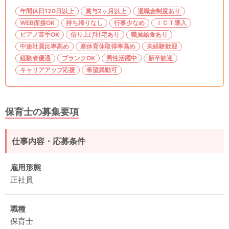
年間休日120日以上
賞与2ヶ月以上
退職金制度あり
WEB面接OK
持ち帰りなし
行事少なめ
ＩＣＴ導入
ピアノ苦手OK
借り上げ社宅あり
職員給食あり
中途社員比率高め
産休育休取得率高め
未経験歓迎
経験者優遇
ブランクOK
男性活躍中
新卒歓迎
キャリアアップ応援
希望異動可
保育士の募集要項
仕事内容・応募条件
雇用形態
正社員
職種
保育士