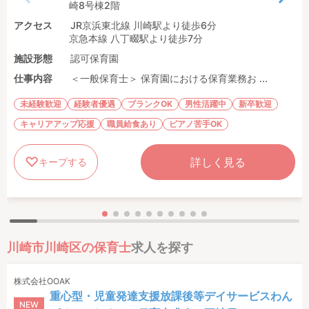
崎8号棟2階
アクセス
JR京浜東北線 川崎駅より徒歩6分
京急本線 八丁畷駅より徒歩7分
施設形態
認可保育園
仕事内容
＜一般保育士＞ 保育園における保育業務お ...
未経験歓迎
経験者優遇
ブランクOK
男性活躍中
新卒歓迎
キャリアアップ応援
職員給食あり
ピアノ苦手OK
詳しく見る
キープする
川崎市川崎区の保育士
求人を探す
株式会社OOAK
重心型・児童発達支援放課後等デイサービスわん
NEW