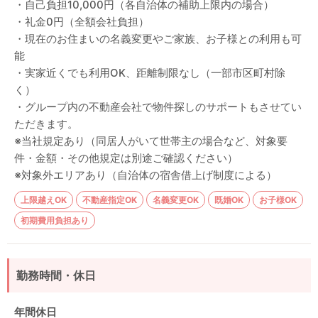
・自己負担10,000円（各自治体の補助上限内の場合）
・礼金0円（全額会社負担）
・現在のお住まいの名義変更やご家族、お子様との利用も可
能
・実家近くでも利用OK、距離制限なし（一部市区町村除
く）
・グループ内の不動産会社で物件探しのサポートもさせてい
ただきます。
※当社規定あり（同居人がいて世帯主の場合など、対象要
件・金額・その他規定は別途ご確認ください）
※対象外エリアあり（自治体の宿舎借上げ制度による）
上限越えOK
不動産指定OK
名義変更OK
既婚OK
お子様OK
初期費用負担あり
勤務時間・休日
年間休日