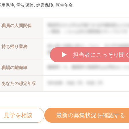
雇用保険, 労災保険, 健康保険, 厚生年金
職員同士や上司を評価できる評価制度などが
職員の人間関係
い職場。こちらは非公開情報のサンプルです
持ち帰り残業は禁止しており、月の平均残業
持ち帰り業務
開情報のサンプルです
▶︎ 担当者にこっそり聞
離職率〇％。離職率や復職率はお問合せくだ
職場の離職率
5年未満：月給〇円、年収〇円
あなたの想定年収
見学を相談
最新の募集状況を確認する