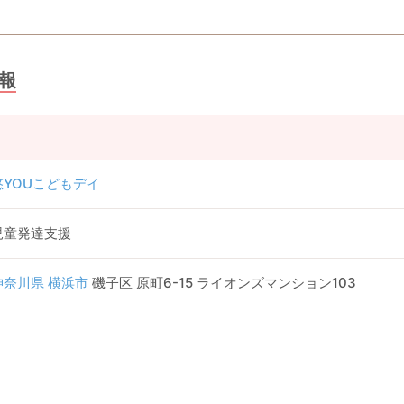
報
悠YOUこどもデイ
児童発達支援
神奈川県
横浜市
磯子区 原町6-15 ライオンズマンション103