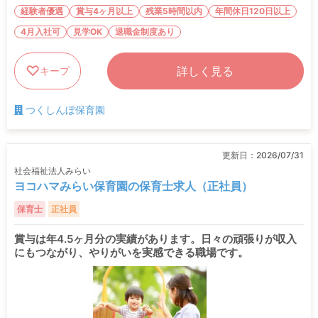
経験者優遇
賞与4ヶ月以上
残業5時間以内
年間休日120日以上
4月入社可
見学OK
退職金制度あり
詳しく見る
キープ
つくしんぼ保育園
更新日：
2026/07/31
社会福祉法人みらい
ヨコハマみらい保育園の保育士求人（正社員）
保育士
正社員
賞与は年4.5ヶ月分の実績があります。日々の頑張りが収入
にもつながり、やりがいを実感できる職場です。