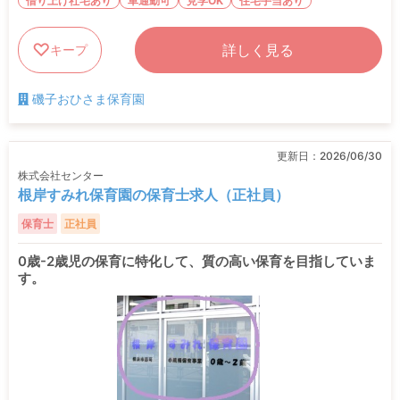
借り上げ社宅あり
車通勤可
見学OK
住宅手当あり
詳しく見る
キープ
磯子おひさま保育園
更新日：
2026/06/30
株式会社センター
根岸すみれ保育園の保育士求人（正社員）
保育士
正社員
0歳-2歳児の保育に特化して、質の高い保育を目指していま
す。