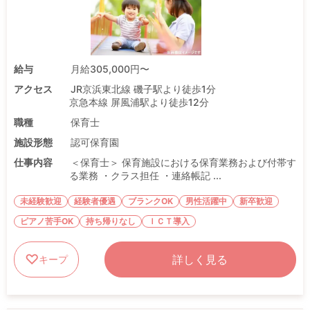
給与
月給305,000円〜
アクセス
JR京浜東北線 磯子駅より徒歩1分
京急本線 屏風浦駅より徒歩12分
職種
保育士
施設形態
認可保育園
仕事内容
＜保育士＞ 保育施設における保育業務および付帯す
る業務 ・クラス担任 ・連絡帳記 ...
未経験歓迎
経験者優遇
ブランクOK
男性活躍中
新卒歓迎
ピアノ苦手OK
持ち帰りなし
ＩＣＴ導入
詳しく見る
キープ