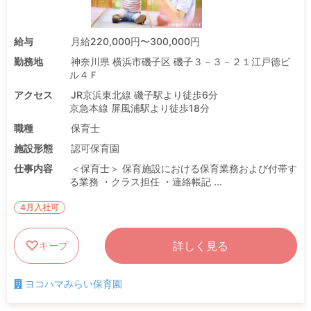
給与
月給220,000円〜300,000円
勤務地
神奈川県 横浜市磯子区 磯子３－３－２１江戸徳ビ
ル４Ｆ
アクセス
JR京浜東北線 磯子駅より徒歩6分
京急本線 屏風浦駅より徒歩18分
職種
保育士
施設形態
認可保育園
仕事内容
＜保育士＞ 保育施設における保育業務および付帯す
る業務 ・クラス担任 ・連絡帳記 ...
4月入社可
詳しく見る
キープ
ヨコハマみらい保育園