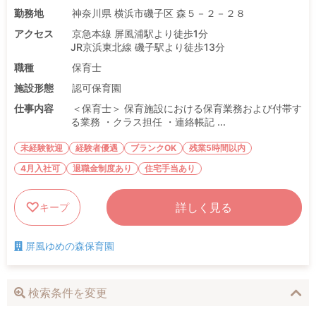
勤務地
神奈川県 横浜市磯子区 森５－２－２８
アクセス
京急本線 屏風浦駅より徒歩1分
JR京浜東北線 磯子駅より徒歩13分
職種
保育士
施設形態
認可保育園
仕事内容
＜保育士＞ 保育施設における保育業務および付帯す
る業務 ・クラス担任 ・連絡帳記 ...
未経験歓迎
経験者優遇
ブランクOK
残業5時間以内
4月入社可
退職金制度あり
住宅手当あり
詳しく見る
キープ
屏風ゆめの森保育園
検索条件を変更