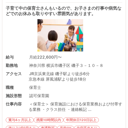
子育て中の保育士さんもいるので、お子さまの行事や病気な
どでのお休みも取りやすい雰囲気があります。
給与
月給222,600円〜
勤務地
神奈川県 横浜市磯子区 磯子３－１０－８
アクセス
JR京浜東北線 磯子駅より徒歩6分
京急本線 屏風浦駅より徒歩18分
職種
保育士
施設形態
認可保育園
仕事内容
＜保育士＞ 保育施設における保育業務および付帯す
る業務 ・クラス担任 ・連絡帳記 ...
賞与4ヶ月以上
残業10時間以内
年間休日120日以上