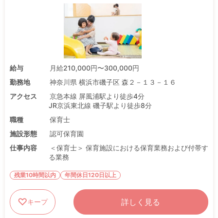
給与
月給210,000円〜300,000円
勤務地
神奈川県 横浜市磯子区 森２－１３－１６
アクセス
京急本線 屏風浦駅より徒歩4分
JR京浜東北線 磯子駅より徒歩8分
職種
保育士
施設形態
認可保育園
仕事内容
＜保育士＞ 保育施設における保育業務および付帯す
る業務
残業10時間以内
年間休日120日以上
詳しく見る
キープ