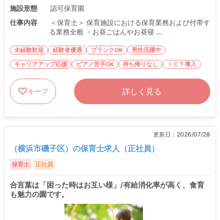
施設形態
認可保育園
仕事内容
＜保育士＞ 保育施設における保育業務および付帯す
る業務全般 ・お昼ごはんやお昼寝 ...
未経験歓迎
経験者優遇
ブランクOK
男性活躍中
キャリアアップ応援
ピアノ苦手OK
持ち帰りなし
ＩＣＴ導入
詳しく見る
キープ
更新日：
2026/07/28
（横浜市磯子区）の保育士求人（正社員）
保育士
正社員
合言葉は「困った時はお互い様」/有給消化率が高く、食育
も魅力の園です。