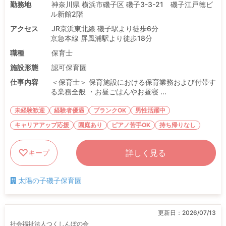
勤務地
神奈川県 横浜市磯子区 磯子3-3-21 磯子江戸徳ビ
ル新館2階
アクセス
JR京浜東北線 磯子駅より徒歩6分
京急本線 屏風浦駅より徒歩18分
職種
保育士
施設形態
認可保育園
仕事内容
＜保育士＞ 保育施設における保育業務および付帯す
る業務全般 ・お昼ごはんやお昼寝 ...
未経験歓迎
経験者優遇
ブランクOK
男性活躍中
キャリアアップ応援
園庭あり
ピアノ苦手OK
持ち帰りなし
詳しく見る
キープ
太陽の子磯子保育園
更新日：
2026/07/13
社会福祉法人つくしんぼの会