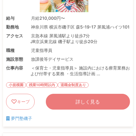
給与
月給210,000円〜
勤務地
神奈川県 横浜市磯子区 森5-19-17 屏風浦ハイツ101
アクセス
京急本線 屏風浦駅より徒歩7分
JR京浜東北線 磯子駅より徒歩20分
職種
児童指導員
施設形態
放課後等デイサービス
仕事内容
＜保育士・児童指導員＞ 施設内における療育業務お
よび付帯する業務 ・生活指導計画 ...
小規模園
残業10時間以内
退職金制度あり
詳しく見る
キープ
夢門塾磯子