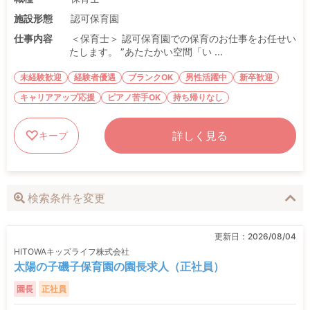
施設形態
認可保育園
仕事内容
＜保育士＞ 認可保育園での保育のお仕事をお任せい
たします。 ”あたたかい空間「い ...
未経験歓迎
経験者優遇
ブランクOK
男性活躍中
新卒歓迎
キャリアアップ応援
ピアノ苦手OK
持ち帰りなし
詳しく見る
キープ
検索条件を変更
更新日：
2026/08/04
HITOWAキッズライフ株式会社
太陽の子磯子保育園の園長求人（正社員）
園長
正社員