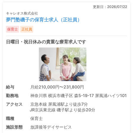
更新日：
2026/07/22
キャレオス株式会社
夢門塾磯子の保育士求人（正社員）
保育士
正社員
日曜日・祝日休みの貴重な療育求人です
給与
月給210,000円〜231,800円
勤務地
神奈川県 横浜市磯子区 森5-19-17 屏風浦ハイツ101
アクセス
京急本線 屏風浦駅より徒歩7分
JR京浜東北線 磯子駅より徒歩20分
職種
保育士
施設形態
放課後等デイサービス