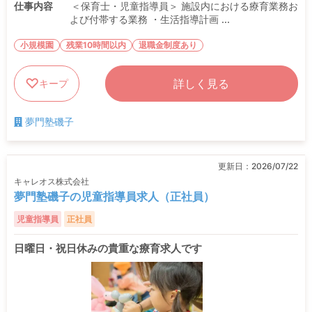
仕事内容
＜保育士・児童指導員＞ 施設内における療育業務お
よび付帯する業務 ・生活指導計画 ...
小規模園
残業10時間以内
退職金制度あり
詳しく見る
キープ
夢門塾磯子
更新日：
2026/07/22
キャレオス株式会社
夢門塾磯子の児童指導員求人（正社員）
児童指導員
正社員
日曜日・祝日休みの貴重な療育求人です