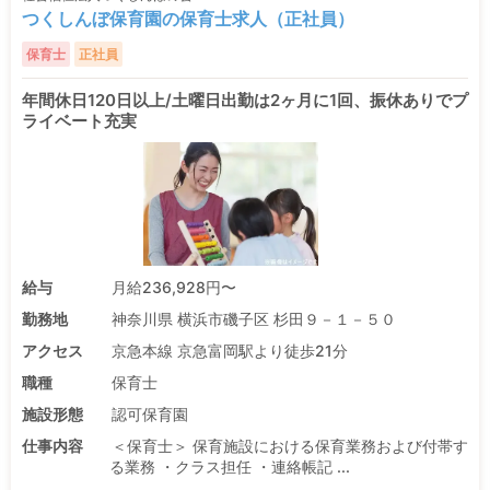
つくしんぼ保育園の保育士求人（正社員）
保育士
正社員
年間休日120日以上/土曜日出勤は2ヶ月に1回、振休ありでプ
ライベート充実
給与
月給236,928円〜
勤務地
神奈川県 横浜市磯子区 杉田９－１－５０
アクセス
京急本線 京急富岡駅より徒歩21分
職種
保育士
施設形態
認可保育園
仕事内容
＜保育士＞ 保育施設における保育業務および付帯す
る業務 ・クラス担任 ・連絡帳記 ...