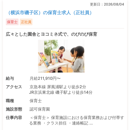
更新日：
2026/08/04
（横浜市磯子区）の保育士求人（正社員）
保育士
正社員
広々とした園舎とヨコミネ式で、のびのび保育
給与
月給211,910円〜
アクセス
京急本線 屏風浦駅より徒歩2分
JR京浜東北線 磯子駅より徒歩14分
職種
保育士
施設形態
認可保育園
仕事内容
＜保育士＞ 保育施設における保育業務および付帯す
る業務 ・クラス担任 ・連絡帳記 ...