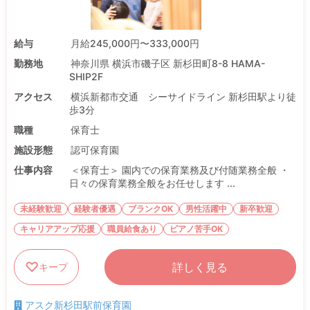
給与
月給245,000円〜333,000円
勤務地
神奈川県 横浜市磯子区 新杉田町8-8 HAMA-
SHIP2F
アクセス
横浜新都市交通 シーサイドライン 新杉田駅より徒
歩3分
職種
保育士
施設形態
認可保育園
仕事内容
＜保育士＞ 園内での保育業務及び付随業務全般 ・
日々の保育業務全般をお任せします ...
未経験歓迎
経験者優遇
ブランクOK
男性活躍中
新卒歓迎
キャリアアップ応援
職員給食あり
ピアノ苦手OK
詳しく見る
キープ
アスク新杉田駅前保育園