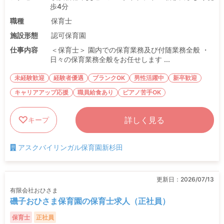
歩4分
職種
保育士
施設形態
認可保育園
仕事内容
＜保育士＞ 園内での保育業務及び付随業務全般 ・
日々の保育業務全般をお任せします ...
未経験歓迎
経験者優遇
ブランクOK
男性活躍中
新卒歓迎
キャリアアップ応援
職員給食あり
ピアノ苦手OK
詳しく見る
キープ
アスクバイリンガル保育園新杉田
更新日：
2026/07/13
有限会社おひさま
磯子おひさま保育園の保育士求人（正社員）
保育士
正社員