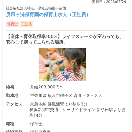
更新日：
2026/07/24
社会福祉法人神奈川県社会福祉事業団
屏風ヶ浦保育園の保育士求人（正社員）
保育士
正社員
【産休・育休取得率100%】ライフステージが変わっても、
安心して戻ってこられる場所。
給与
月給203,800円〜
勤務地
神奈川県 横浜市磯子区 森６－３－３３
アクセス
京急本線 屏風浦駅より徒歩3分
横浜新都市交通 シーサイドライン 新杉田駅より徒
歩14分
職種
保育士