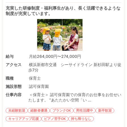
充実した研修制度・福利厚生があり、長く活躍できるような
制度が充実しています。
給与
月給264,000円〜274,000円
アクセス
横浜新都市交通 シーサイドライン 新杉田駅より徒
歩7分
職種
保育士
施設形態
認可保育園
仕事内容
＜保育士＞ 認可保育園での保育のお仕事をお任せい
たします。 ”あたたかい空間「い ...
未経験歓迎
経験者優遇
ブランクOK
男性活躍中
新卒歓迎
キャリアアップ応援
ピアノ苦手OK
持ち帰りなし