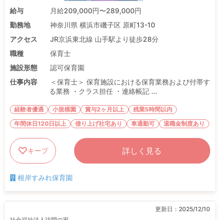
給与
月給209,000円〜289,000円
勤務地
神奈川県 横浜市磯子区 原町13-10
アクセス
JR京浜東北線 山手駅より徒歩28分
職種
保育士
施設形態
認可保育園
仕事内容
＜保育士＞ 保育施設における保育業務および付帯す
る業務 ・クラス担任 ・連絡帳記 ...
経験者優遇
小規模園
賞与2ヶ月以上
残業5時間以内
年間休日120日以上
借り上げ社宅あり
車通勤可
退職金制度あり
詳しく見る
キープ
根岸すみれ保育園
更新日：
2025/12/10
社会福祉法人訪問の家