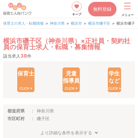
無料登録
キープ
メニュー
保育士の求人・転職情報
神奈川県
横浜市
横浜市磯子区
横浜市磯子
横浜市磯子区（神奈川県）×正社員・契約社
員の保育士求人・転職・募集情報
38
該当求人
件
保育士
児童
学生
指導員
など
CLICK
CLICK
CLICK
都道府県
神奈川県
市区町村
磯子区
より詳細な条件を表示する