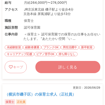
給与
月給264,000円〜274,000円
アクセス
JR京浜東北線 磯子駅より徒歩4分
京急本線 屏風浦駅より徒歩13分
職種
保育士
施設形態
認可保育園
仕事内容
＜保育士＞ 認可保育園での保育のお仕事をお任せい
たします。 ”あたたかい空間「い ...
未経験歓迎
経験者優遇
ブランクOK
男性活躍中
新卒歓迎
キャリアアップ応援
ピアノ苦手OK
持ち帰りなし
詳しく見る
キープ
更新日：
2026/06/29
（横浜市磯子区）の保育士求人（正社員）
保育士
正社員