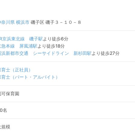
神奈川県
横浜市
磯子区 磯子３－１０－８
JR京浜東北線
磯子駅
より徒歩6分
京急本線
屏風浦駅
より徒歩18分
横浜新都市交通 シーサイドライン
新杉田駅
より徒歩27分
保育士（正社員）
保育士（パート・アルバイト）
認可保育園
90名
大規模