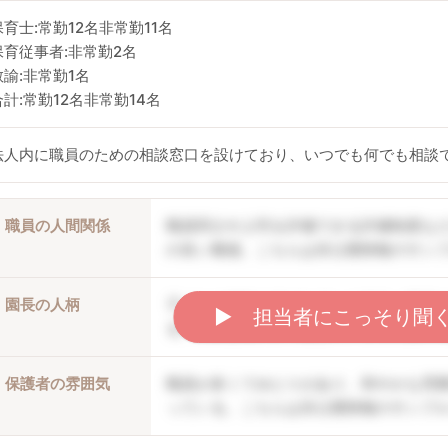
保育士:常勤12名非常勤11名
保育従事者:非常勤2名
教諭:非常勤1名
合計:常勤12名非常勤14名
法人内に職員のための相談窓口を設けており、いつでも何でも相談
職員の人間関係
職員同士や上司を評価できる評価制度な
の良い職場。こちらは非公開情報のサン
園長の人柄
子どもの個性を伸ばしていく方針。職員
▶︎ 担当者にこっそり聞
る。口調は穏やかで優しい。こちらは非
保護者の雰囲気
職員が多くてゆとりがあり、和やかな雰
っている。こちらは非公開情報のサンプ