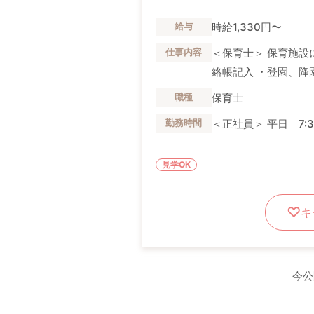
時給1,330円〜
給与
＜保育士＞ 保育施設
仕事内容
絡帳記入 ・登園、降園 
保育士
職種
＜正社員＞ 平日 7:30
勤務時間
見学OK
キ
今公