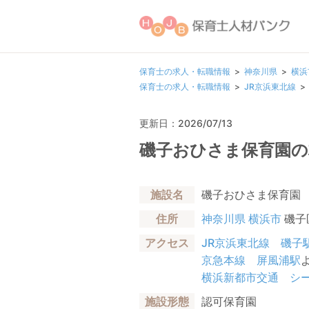
保育士の求人・転職情報
神奈川県
横浜
保育士の求人・転職情報
JR京浜東北線
更新日：2026/07/13
磯子おひさま保育園の
施設名
磯子おひさま保育園
住所
神奈川県
横浜市
磯子
アクセス
JR京浜東北線
磯子
京急本線
屏風浦駅
横浜新都市交通 シ
施設形態
認可保育園