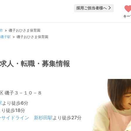
採用ご担当者様へ
キー
市
磯子おひさま保育園
磯子駅
磯子おひさま保育園
求人・転職・募集情報
区 磯子３－１０－８
駅
より徒歩6分
より徒歩18分
ーサイドライン
新杉田駅
より徒歩27分