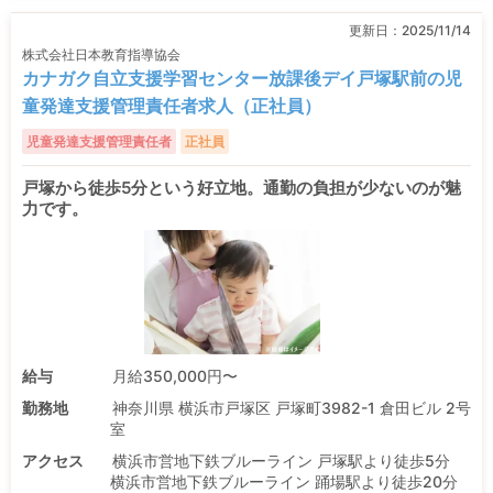
更新日：
2025/11/14
株式会社日本教育指導協会
カナガク自立支援学習センター放課後デイ戸塚駅前の児
童発達支援管理責任者求人（正社員）
児童発達支援管理責任者
正社員
戸塚から徒歩5分という好立地。通勤の負担が少ないのが魅
力です。
給与
月給350,000円〜
勤務地
神奈川県 横浜市戸塚区 戸塚町3982-1 倉田ビル 2号
室
アクセス
横浜市営地下鉄ブルーライン 戸塚駅より徒歩5分
横浜市営地下鉄ブルーライン 踊場駅より徒歩20分