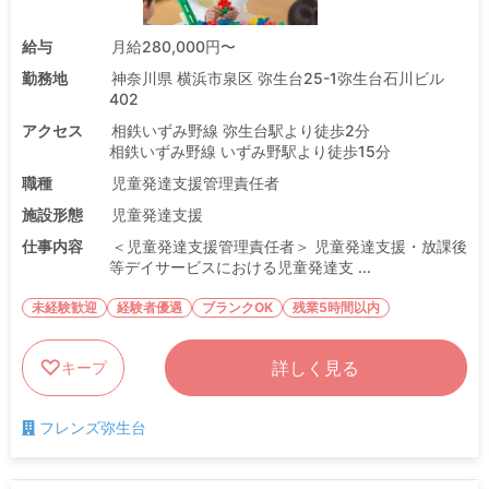
給与
月給280,000円〜
勤務地
神奈川県 横浜市泉区 弥生台25-1弥生台石川ビル
402
アクセス
相鉄いずみ野線 弥生台駅より徒歩2分
相鉄いずみ野線 いずみ野駅より徒歩15分
職種
児童発達支援管理責任者
施設形態
児童発達支援
仕事内容
＜児童発達支援管理責任者＞ 児童発達支援・放課後
等デイサービスにおける児童発達支 ...
未経験歓迎
経験者優遇
ブランクOK
残業5時間以内
詳しく見る
キープ
フレンズ弥生台