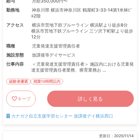
給与
月給350,000円〜
勤務地
神奈川県 横浜市神奈川区 鶴屋町3-33-14第1米林ﾋﾞ
ﾙ2階
アクセス
横浜市営地下鉄ブルーライン 横浜駅より徒歩8分
横浜市営地下鉄ブルーライン 三ツ沢下町駅より徒歩
12分
職種
児童発達支援管理責任者
施設形態
放課後等デイサービス
仕事内容
＜児童発達支援管理責任者＞ 施設内における児童発
達支援管理責任者業務、療育業務お ...
経験者優遇
残業10時間以内
詳しく見る
キープ
カナガク自立支援学習センター 放課後デイ横浜西口
更新日：
2025/11/14