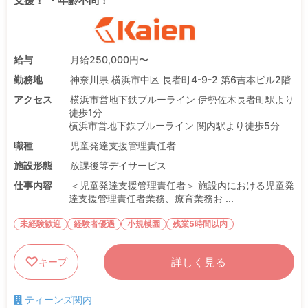
支援！ ・年齢不問！
給与
月給250,000円〜
勤務地
神奈川県 横浜市中区 長者町4-9-2 第6吉本ビル2階
アクセス
横浜市営地下鉄ブルーライン 伊勢佐木長者町駅より
徒歩1分
横浜市営地下鉄ブルーライン 関内駅より徒歩5分
職種
児童発達支援管理責任者
施設形態
放課後等デイサービス
仕事内容
＜児童発達支援管理責任者＞ 施設内における児童発
達支援管理責任者業務、療育業務お ...
未経験歓迎
経験者優遇
小規模園
残業5時間以内
詳しく見る
キープ
ティーンズ関内