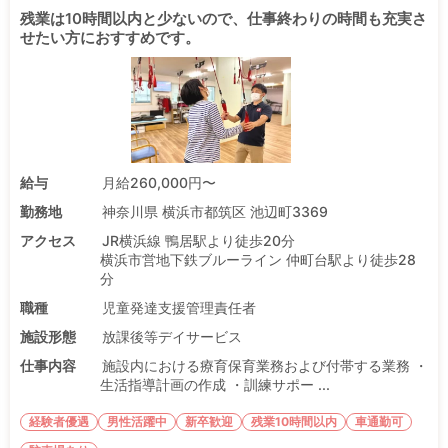
残業は10時間以内と少ないので、仕事終わりの時間も充実さ
せたい方におすすめです。
給与
月給260,000円〜
勤務地
神奈川県 横浜市都筑区 池辺町3369
アクセス
JR横浜線 鴨居駅より徒歩20分
横浜市営地下鉄ブルーライン 仲町台駅より徒歩28
分
職種
児童発達支援管理責任者
施設形態
放課後等デイサービス
仕事内容
施設内における療育保育業務および付帯する業務 ・
生活指導計画の作成 ・訓練サポー ...
経験者優遇
男性活躍中
新卒歓迎
残業10時間以内
車通勤可