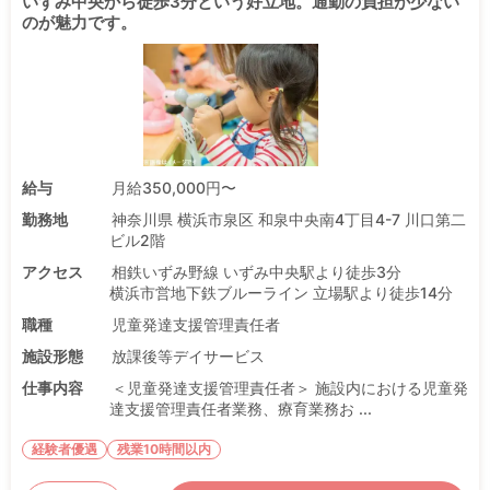
いずみ中央から徒歩3分という好立地。通勤の負担が少ない
のが魅力です。
給与
月給350,000円〜
勤務地
神奈川県 横浜市泉区 和泉中央南4丁目4-7 川口第二
ビル2階
アクセス
相鉄いずみ野線 いずみ中央駅より徒歩3分
横浜市営地下鉄ブルーライン 立場駅より徒歩14分
職種
児童発達支援管理責任者
施設形態
放課後等デイサービス
仕事内容
＜児童発達支援管理責任者＞ 施設内における児童発
達支援管理責任者業務、療育業務お ...
経験者優遇
残業10時間以内