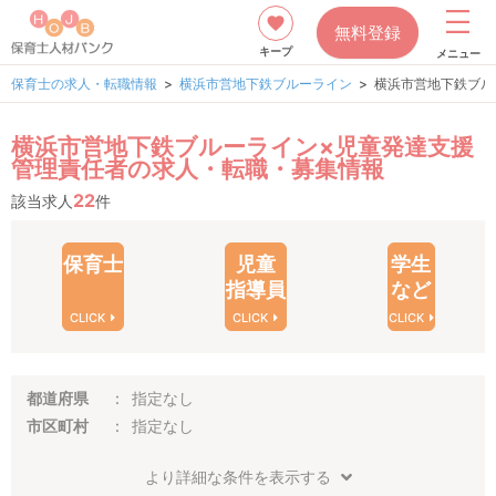
無料登録
キープ
メニュー
保育士の求人・転職情報
横浜市営地下鉄ブルーライン
横浜市営地下鉄ブル
横浜市営地下鉄ブルーライン×児童発達支援
管理責任者の求人・転職・募集情報
22
該当求人
件
保育士
児童
学生
指導員
など
CLICK
CLICK
CLICK
都道府県
指定なし
市区町村
指定なし
より詳細な条件を表示する