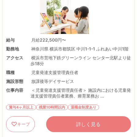
給与
月給222,500円〜
勤務地
神奈川県 横浜市都筑区 中川1-1-1 ふれあい中川1階
アクセス
横浜市営地下鉄グリーンライン センター北駅より徒
歩18分
職種
児童発達支援管理責任者
施設形態
放課後等デイサービス
仕事内容
＜児童発達支援管理責任者＞ 施設内における児童発
達支援管理責任者業務、療育業務お ...
賞与4ヶ月以上
残業10時間以内
退職金制度あり
詳しく見る
キープ