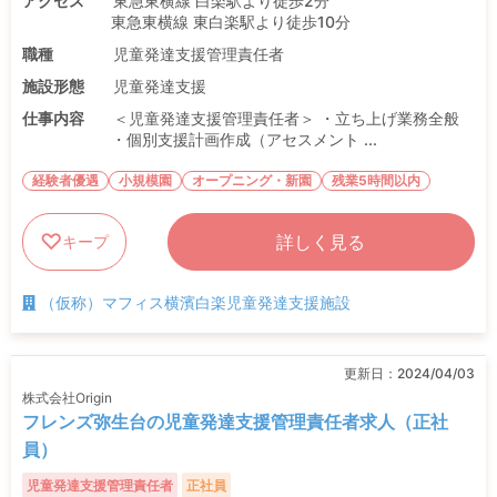
アクセス
東急東横線 白楽駅より徒歩2分
東急東横線 東白楽駅より徒歩10分
職種
児童発達支援管理責任者
施設形態
児童発達支援
仕事内容
＜児童発達支援管理責任者＞ ・立ち上げ業務全般
・個別支援計画作成（アセスメント ...
経験者優遇
小規模園
オープニング・新園
残業5時間以内
詳しく見る
キープ
（仮称）マフィス横濱白楽児童発達支援施設
更新日：
2024/04/03
株式会社Origin
フレンズ弥生台の児童発達支援管理責任者求人（正社
員）
児童発達支援管理責任者
正社員