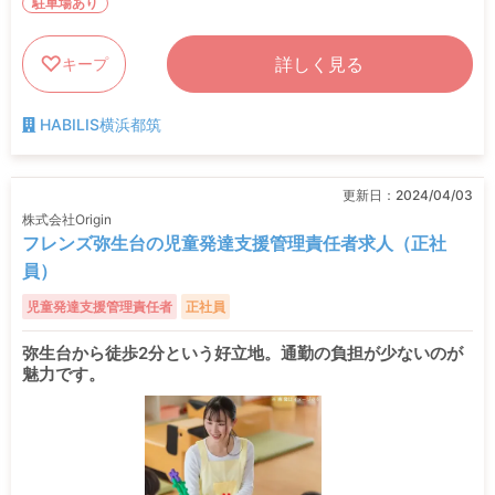
駐車場あり
詳しく見る
キープ
HABILIS横浜都筑
更新日：
2024/04/03
株式会社Origin
フレンズ弥生台の児童発達支援管理責任者求人（正社
員）
児童発達支援管理責任者
正社員
弥生台から徒歩2分という好立地。通勤の負担が少ないのが
魅力です。