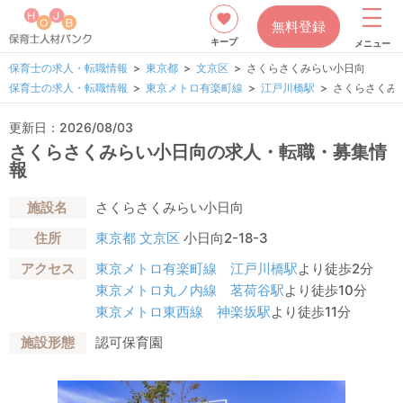
無料登録
キープ
メニュー
保育士の求人・転職情報
東京都
文京区
さくらさくみらい小日向
保育士の求人・転職情報
東京メトロ有楽町線
江戸川橋駅
さくらさくみ
更新日：2026/08/03
さくらさくみらい小日向の求人・転職・募集情
報
施設名
さくらさくみらい小日向
住所
東京都
文京区
小日向2-18-3
アクセス
東京メトロ有楽町線
江戸川橋駅
より徒歩2分
東京メトロ丸ノ内線
茗荷谷駅
より徒歩10分
東京メトロ東西線
神楽坂駅
より徒歩11分
施設形態
認可保育園