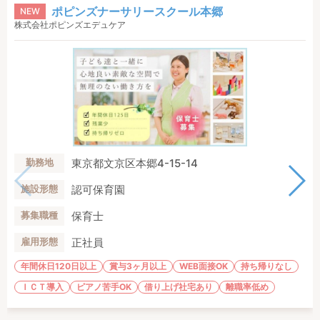
ポピンズナーサリースクール本郷
NEW
株式会社ポピンズエデュケア
東京都文京区本郷4-15-14
勤務地
認可保育園
施設形態
保育士
募集職種
正社員
雇用形態
年間休日120日以上
賞与3ヶ月以上
WEB面接OK
持ち帰りなし
ＩＣＴ導入
ピアノ苦手OK
借り上げ社宅あり
離職率低め