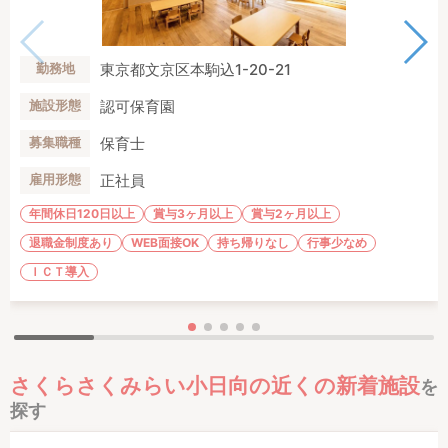
東京都文京区本駒込1-20-21
勤務地
認可保育園
施設形態
保育士
募集職種
正社員
雇用形態
年間休日120日以上
賞与3ヶ月以上
賞与2ヶ月以上
退職金制度あり
WEB面接OK
持ち帰りなし
行事少なめ
ＩＣＴ導入
さくらさくみらい小日向の近くの新着施設
を
探す