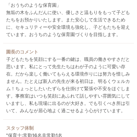
「おうちのような保育園」
無垢の木をふんだんに使い、優しさと温もりをもって子ども
たちをお預かりいたします。また安心して生活できるため
に、セキュリティーや安全環境も強化し、子どもたちを迎え
ています。おうちのような保育園づくりを目指します。
園長のコメント
子どもたちを笑顔にする一番の鍵は、職員の働きやすさだと
思います。私にとって先生たちはわが子のように可愛い存
在。だから楽しく働いてもらえる環境作りには努力を惜しみ
ません。たとえば新人の先生が来る初日は、明るくウェルカ
ム！ちょっとしたいたずらを仕掛けて緊張や不安をほぐしま
す。事務室はいつも笑顔にあふれて話しやすい雰囲気にして
いますし、私も現場に出るのが大好き。でも引くべき所は引
いて、みんなが居心地よく過ごせるよう心がけています。
スタッフ体制
"保育士:常勤16名非常勤1名