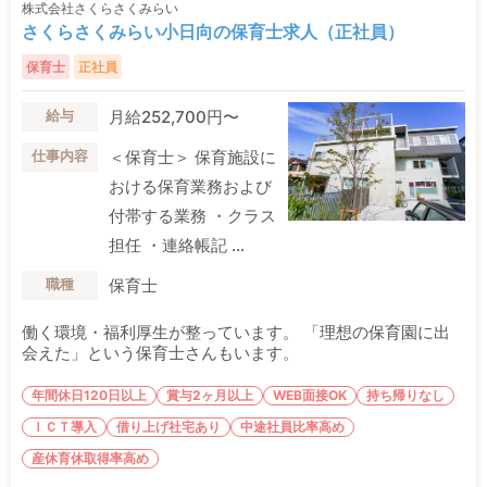
株式会社さくらさくみらい
さくらさくみらい小日向の保育士求人（正社員）
保育士
正社員
月給252,700円〜
給与
＜保育士＞ 保育施設に
仕事内容
おける保育業務および
付帯する業務 ・クラス
担任 ・連絡帳記 ...
保育士
職種
働く環境・福利厚生が整っています。 「理想の保育園に出
会えた」という保育士さんもいます。
年間休日120日以上
賞与2ヶ月以上
WEB面接OK
持ち帰りなし
ＩＣＴ導入
借り上げ社宅あり
中途社員比率高め
産休育休取得率高め