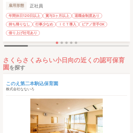
正社員
雇用形態
年間休日120日以上
賞与3ヶ月以上
退職金制度あり
持ち帰りなし
行事少なめ
ＩＣＴ導入
ピアノ苦手OK
借り上げ社宅あり
さくらさくみらい小日向の近くの認可保育
園
を探す
このえ第二本駒込保育園
株式会社なないろ