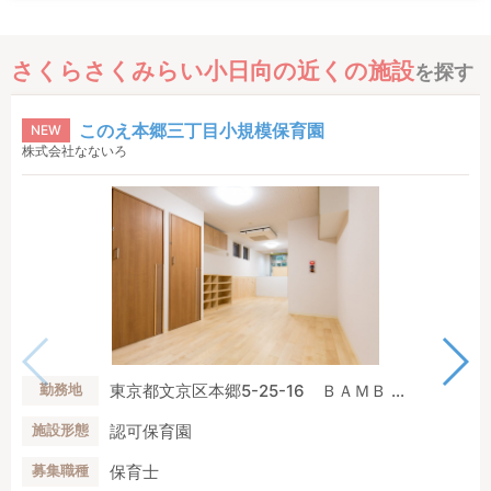
さくらさくみらい小日向の近くの施設
を探す
このえ本郷三丁目小規模保育園
NEW
株式会社なないろ
東京都文京区本郷5-25-16 ＢＡＭＢ ...
勤務地
認可保育園
施設形態
保育士
募集職種