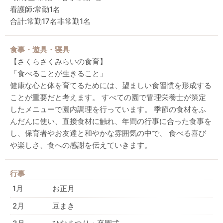
看護師:常勤1名
合計:常勤17名非常勤1名
食事・遊具・寝具
【さくらさくみらいの食育】
「食べることが生きること」
健康な心と体を育てるためには、望ましい食習慣を形成する
ことが重要だと考えます。 すべての園で管理栄養士が策定
したメニューで園内調理を行っています。 季節の食材をふ
んだんに使い、直接食材に触れ、年間の行事に合った食事を
し、保育者やお友達と和やかな雰囲気の中で、 食べる喜び
や楽しさ、食への感謝を伝えていきます。
行事
1月
お正月
2月
豆まき