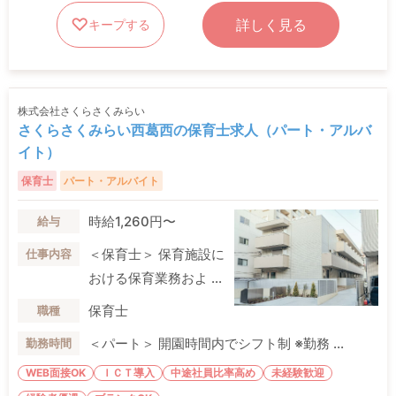
詳しく見る
キープする
株式会社さくらさくみらい
さくらさくみらい西葛西の保育士求人（パート・アルバ
イト）
保育士
パート・アルバイト
時給1,260円〜
給与
＜保育士＞ 保育施設に
仕事内容
おける保育業務およ ...
保育士
職種
＜パート＞ 開園時間内でシフト制 ※勤務 ...
勤務時間
WEB面接OK
ＩＣＴ導入
中途社員比率高め
未経験歓迎