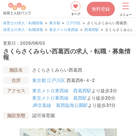
無料登録
キープ
メニュー
保育士の求人・転職情報
東京都
江戸川区
さくらさくみらい西葛西
保育士の求人・転職情報
東京メトロ東西線
西葛西駅
さくらさくみらい
更新日：2026/08/03
さくらさくみらい西葛西の求人・転職・募集情
報
施設名
さくらさくみらい西葛西
住所
東京都
江戸川区
西葛西6-４-2
アクセス
東京メトロ東西線
西葛西駅
より徒歩3分
東京メトロ東西線
葛西駅
より徒歩20分
JR京葉線
葛西臨海公園駅
より徒歩31分
施設形態
認可保育園