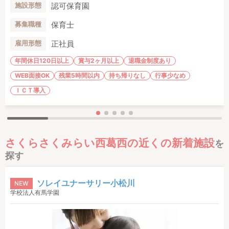
認可保育園
施設形態
保育士
募集職種
正社員
雇用形態
年間休日120日以上
賞与2ヶ月以上
退職金制度あり
WEB面接OK
残業5時間以内
持ち帰りなし
行事少なめ
ＩＣＴ導入
さくらさくみらい西葛西の近くの新着施設
を
探す
ソレイユナーサリー小松川
NEW
学校法人有馬学園