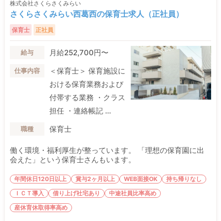
株式会社さくらさくみらい
さくらさくみらい西葛西の保育士求人（正社員）
保育士
正社員
月給252,700円〜
給与
＜保育士＞ 保育施設に
仕事内容
おける保育業務および
付帯する業務 ・クラス
担任 ・連絡帳記 ...
保育士
職種
働く環境・福利厚生が整っています。 「理想の保育園に出
会えた」という保育士さんもいます。
年間休日120日以上
賞与2ヶ月以上
WEB面接OK
持ち帰りなし
ＩＣＴ導入
借り上げ社宅あり
中途社員比率高め
産休育休取得率高め