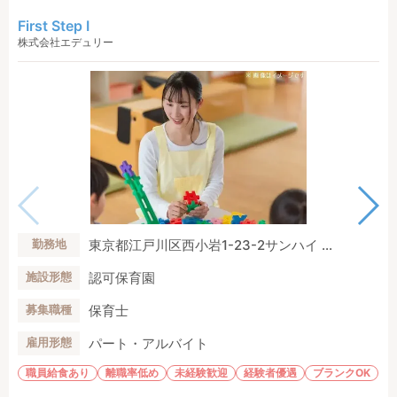
First Step I
株式会社エデュリー
東京都江戸川区西小岩1-23-2サンハイ ...
勤務地
認可保育園
施設形態
保育士
募集職種
パート・アルバイト
雇用形態
職員給食あり
離職率低め
未経験歓迎
経験者優遇
ブランクOK