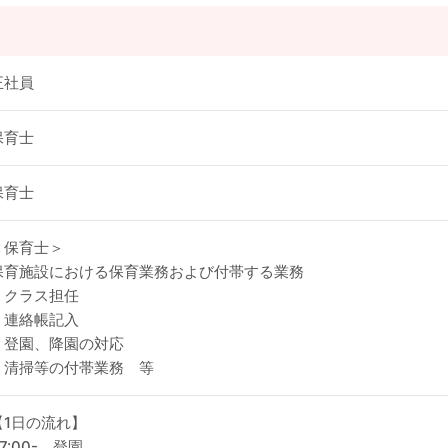
正社員
保育士
保育士
＜保育士＞
保育施設における保育業務および付帯する業務
・クラス担任
・連絡帳記入
・登園、降園の対応
・清掃等の付帯業務 等
【1日の流れ】
7:00- 登園