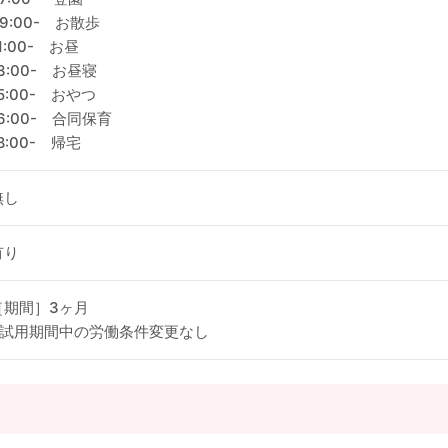
09:00- お散歩
1:00- お昼
3:00- お昼寝
5:00- おやつ
16:00- 合同保育
8:00- 帰宅
無し
有り
［期間］3ヶ月
※試用期間中の労働条件変更なし