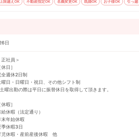
上限越えOK
不動産指定OK
名義変更OK
既婚OK
お子様OK
引っ越
26日
＜正社員＞
［休日］
完全週休2日制
土曜日・日曜日・祝日、その他シフト制
※土曜出勤の際は平日に振替休日を取得して頂きます。
［休暇］
有給休暇（法定通り）
年末年始休暇
夏季休暇3日
育児休暇・産前産後休暇 他