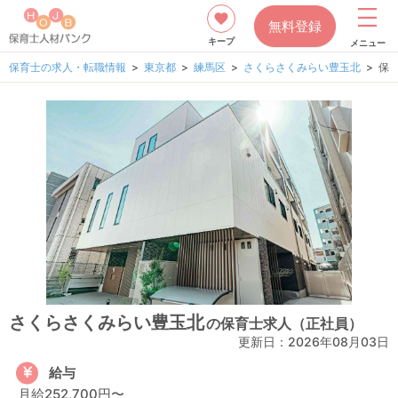
無料登録
キープ
メニュー
保育士の求人・転職情報
東京都
練馬区
さくらさくみらい豊玉北
保
さくらさくみらい豊玉北
の保育士求人（正社員）
更新日：
2026年08月03日
給与
月給252,700円〜