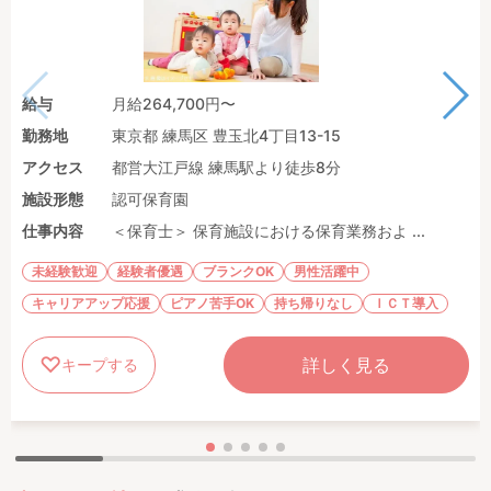
給与
月給264,700円〜
勤務地
東京都 練馬区 豊玉北4丁目13-15
アクセス
都営大江戸線 練馬駅より徒歩8分
施設形態
認可保育園
仕事内容
＜保育士＞ 保育施設における保育業務およ ...
未経験歓迎
経験者優遇
ブランクOK
男性活躍中
キャリアアップ応援
ピアノ苦手OK
持ち帰りなし
ＩＣＴ導入
詳しく見る
キープする