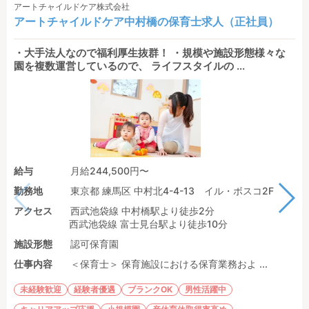
アートチャイルドケア株式会社
アートチャイルドケア中村橋の保育士求人（正社員）
・大手法人なので福利厚生抜群！ ・規模や施設形態様々な
園を複数運営しているので、 ライフスタイルの ...
給与
月給244,500円〜
勤務地
東京都 練馬区 中村北4-4-13 イル・ボスコ2F
アクセス
西武池袋線 中村橋駅より徒歩2分
西武池袋線 富士見台駅より徒歩10分
施設形態
認可保育園
仕事内容
＜保育士＞ 保育施設における保育業務およ ...
未経験歓迎
経験者優遇
ブランクOK
男性活躍中