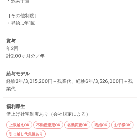
・残業手当
［その他制度］
・昇給…年1回
賞与
年2回
計2.00ヶ月分／年
給与モデル
経験2年/3,015,200円＋残業代、経験6年/3,526,000円＋残
業代
福利厚生
借上げ社宅制度あり（会社規定による）
上限越えOK
不動産指定OK
名義変更OK
既婚OK
お子様OK
引っ越し代負担あり