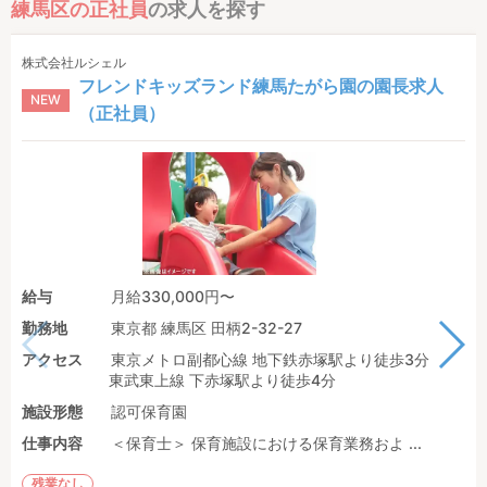
練馬区の正社員
の求人を探す
株式会社ルシェル
フレンドキッズランド練馬たがら園の園長求人
NEW
（正社員）
給与
月給330,000円〜
勤務地
東京都 練馬区 田柄2-32-27
アクセス
東京メトロ副都心線 地下鉄赤塚駅より徒歩3分
東武東上線 下赤塚駅より徒歩4分
施設形態
認可保育園
仕事内容
＜保育士＞ 保育施設における保育業務およ ...
残業なし