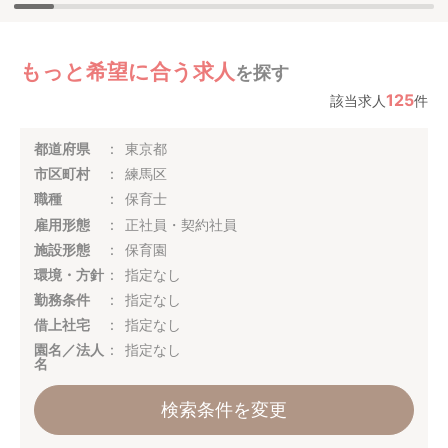
もっと希望に合う求人
を探す
125
該当求人
件
都道府県
東京都
市区町村
練馬区
職種
保育士
雇用形態
正社員・契約社員
施設形態
保育園
環境・方針
指定なし
勤務条件
指定なし
借上社宅
指定なし
園名／法人
指定なし
名
検索条件を変更