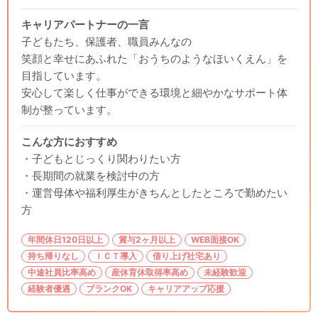
キャリアパートナーの一言
子どもたち、保護者、職員みんなの
笑顔と幸せにあふれた「おうちのようなほいくえん」を
目指しています。
安心して楽しく仕事ができる環境と細やかなサポート体
制が整っています。
こんな方におすすめ
・子どもとじっくり関わりたい方
・長期間の就業を検討中の方
・運営母体や福利厚生がきちんとしたところで勤めたい
方
年間休日120日以上
賞与2ヶ月以上
WEB面接OK
持ち帰りなし
ＩＣＴ導入
借り上げ社宅あり
中途社員比率高め
産休育休取得率高め
未経験歓迎
経験者優遇
ブランクOK
キャリアアップ応援