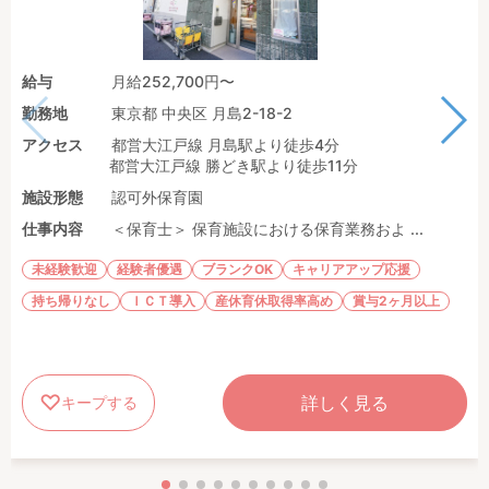
給与
月給252,700円〜
勤務地
東京都 中央区 月島2-18-2
アクセス
都営大江戸線 月島駅より徒歩4分
都営大江戸線 勝どき駅より徒歩11分
施設形態
認可外保育園
仕事内容
＜保育士＞ 保育施設における保育業務およ ...
未経験歓迎
経験者優遇
ブランクOK
キャリアアップ応援
持ち帰りなし
ＩＣＴ導入
産休育休取得率高め
賞与2ヶ月以上
詳しく見る
キープする