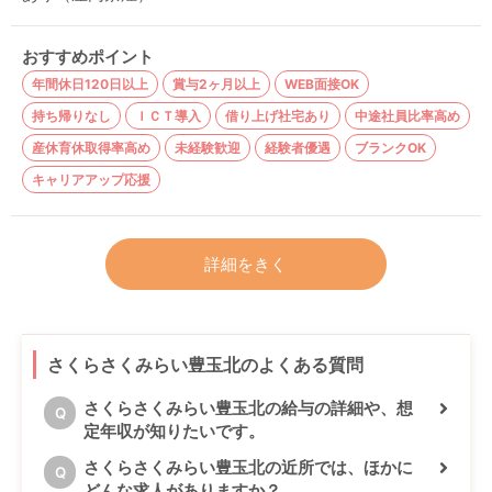
おすすめポイント
年間休日120日以上
賞与2ヶ月以上
WEB面接OK
持ち帰りなし
ＩＣＴ導入
借り上げ社宅あり
中途社員比率高め
産休育休取得率高め
未経験歓迎
経験者優遇
ブランクOK
キャリアアップ応援
詳細をきく
さくらさくみらい豊玉北のよくある質問
さくらさくみらい豊玉北の給与の詳細や、想
Q
定年収が知りたいです。
さくらさくみらい豊玉北の近所では、ほかに
Q
どんな求人がありますか？