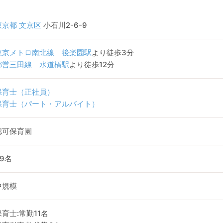
東京都
文京区
小石川2-6-9
東京メトロ南北線
後楽園駅
より徒歩3分
都営三田線
水道橋駅
より徒歩12分
保育士（正社員）
保育士（パート・アルバイト）
認可保育園
69名
中規模
保育士:常勤11名