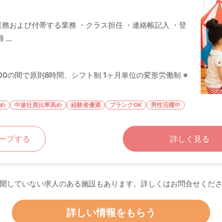
務および付帯する業務 ・クラス担任 ・連絡帳記入 ・登
...
20:00の間で原則8時間、シフト制 1ヶ月単位の変形労働制 ※
め
中途社員比率高め
経験者優遇
ブランクOK
男性活躍中
ープする
詳しく見る
開していない求人のある施設もあります。詳しくはお問合せくだ
詳しい情報をもらう