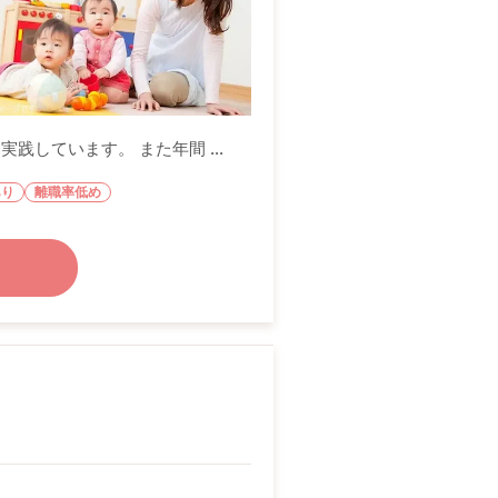
しています。 また年間 ...
あり
離職率低め