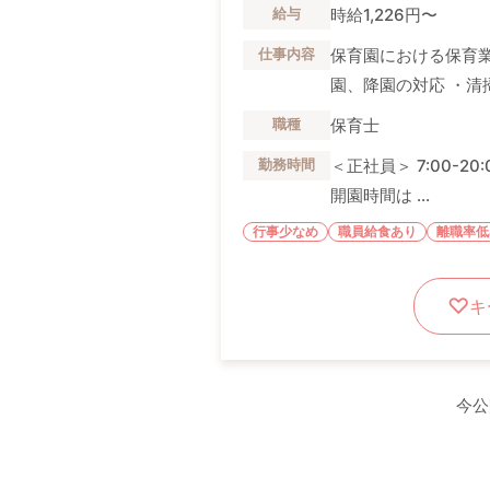
時給1,226円〜
給与
保育園における保育業
仕事内容
園、降園の対応 ・清掃 
保育士
職種
＜正社員＞ 7:00-
勤務時間
開園時間は ...
行事少なめ
職員給食あり
離職率低
キ
今公