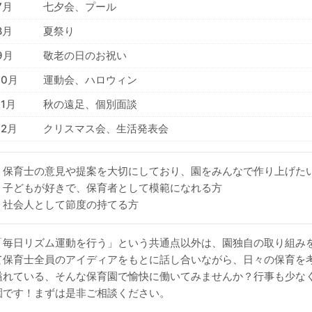
7月
七夕会、プール
8月
夏祭り
9月
敬老の日のお祝い
10月
運動会、ハロウィン
11月
秋の遠足、個別面談
12月
クリスマス会、生活発表会
・保育士の意見や提案を大切にしており、園をみんなで作り上げた
・子どもが好きで、保育者として模範になれる方
・社会人として節度の持てる方
「毎日リズム運動を行う」という共通点以外は、園独自の取り組み
て保育士全員のアイディアをもとに話し合いながら、日々の保育を
溢れている、そんな保育園で愉快に働いてみませんか？行事も少な
園です！まずは是非ご相談ください。