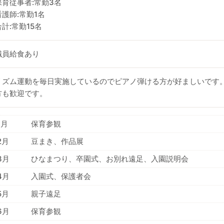
保育従事者:常勤3名
看護師:常勤1名
合計:常勤15名
職員給食あり
リズム運動を毎日実施しているのでピアノ弾ける方が好ましいです
方も歓迎です。
1月
保育参観
2月
豆まき、作品展
3月
ひなまつり、卒園式、お別れ遠足、入園説明会
4月
入園式、保護者会
5月
親子遠足
6月
保育参観