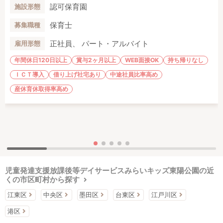
認可保育園
施設形態
保育士
募集職種
正社員、 パート・アルバイト
雇用形態
年間休日120日以上
賞与2ヶ月以上
WEB面接OK
持ち帰りなし
ＩＣＴ導入
借り上げ社宅あり
中途社員比率高め
産休育休取得率高め
児童発達支援放課後等デイサービスみらいキッズ東陽公園の近
くの市区町村から探す
江東区
中央区
墨田区
台東区
江戸川区
港区