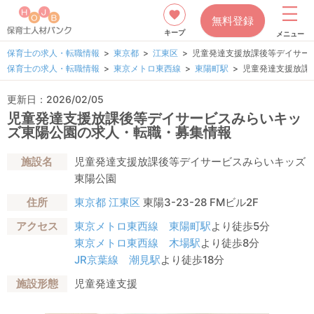
無料登録
キープ
メニュー
保育士の求人・転職情報
東京都
江東区
児童発達支援放課後等デイサー
保育士の求人・転職情報
東京メトロ東西線
東陽町駅
児童発達支援放課
更新日：2026/02/05
児童発達支援放課後等デイサービスみらいキッ
ズ東陽公園の求人・転職・募集情報
施設名
児童発達支援放課後等デイサービスみらいキッズ
東陽公園
住所
東京都
江東区
東陽3-23-28 FMビル2F
アクセス
東京メトロ東西線
東陽町駅
より徒歩5分
東京メトロ東西線
木場駅
より徒歩8分
JR京葉線
潮見駅
より徒歩18分
施設形態
児童発達支援