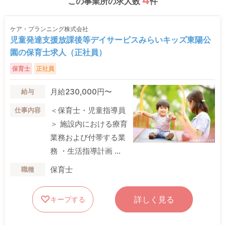
4
この事業所の求人数
件
ケア・プランニング株式会社
児童発達支援放課後等デイサービスみらいキッズ東陽公
園の保育士求人（正社員）
保育士
正社員
月給230,000円〜
給与
＜保育士・児童指導員
仕事内容
＞ 施設内における療育
業務および付帯する業
務 ・生活指導計画 ...
保育士
職種
詳しく見る
キープする