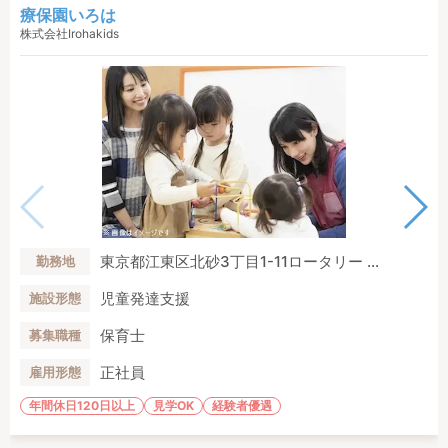
療保園いろは
株式会社Irohakids
東京都江東区北砂3丁目1-11ロータリー ...
勤務地
児童発達支援
施設形態
保育士
募集職種
正社員
雇用形態
年間休日120日以上
見学OK
経験者優遇