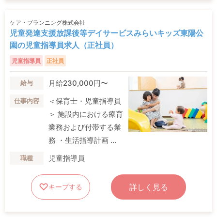
ケア・プランニング株式会社
児童発達支援放課後等デイサービスみらいキッズ東陽公
園の児童指導員求人（正社員）
児童指導員
正社員
月給230,000円〜
給与
＜保育士・児童指導員
仕事内容
＞ 施設内における療育
業務および付帯する業
務 ・生活指導計画 ...
児童指導員
職種
詳しく見る
キープする