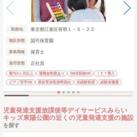
東京都江東区有明１－５－２２
勤務地
認可保育園
施設形態
保育士
募集職種
正社員
雇用形態
賞与3ヶ月以上
退職金制度あり
WEB面接OK
ＩＣＴ導入
ピアノ苦手OK
産休育休取得率高め
未経験歓迎
経験者優遇
児童発達支援放課後等デイサービスみらい
キッズ東陽公園の近くの児童発達支援の施設
を探す