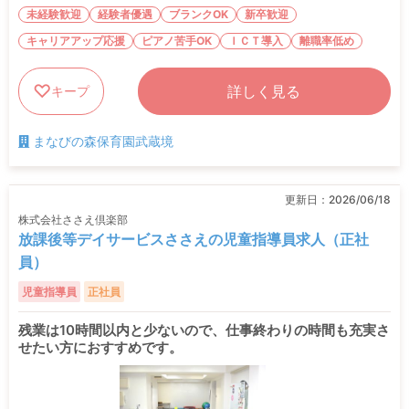
未経験歓迎
経験者優遇
ブランクOK
新卒歓迎
キャリアアップ応援
ピアノ苦手OK
ＩＣＴ導入
離職率低め
詳しく見る
キープ
まなびの森保育園武蔵境
更新日：
2026/06/18
株式会社ささえ倶楽部
放課後等デイサービスささえの児童指導員求人（正社
員）
児童指導員
正社員
残業は10時間以内と少ないので、仕事終わりの時間も充実さ
せたい方におすすめです。