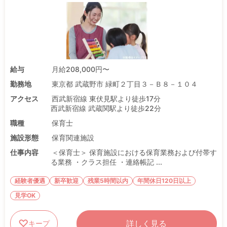
給与
月給208,000円〜
勤務地
東京都 武蔵野市 緑町２丁目３－Ｂ８－１０４
アクセス
西武新宿線 東伏見駅より徒歩17分
西武新宿線 武蔵関駅より徒歩22分
職種
保育士
施設形態
保育関連施設
仕事内容
＜保育士＞ 保育施設における保育業務および付帯す
る業務 ・クラス担任 ・連絡帳記 ...
経験者優遇
新卒歓迎
残業5時間以内
年間休日120日以上
見学OK
詳しく見る
キープ