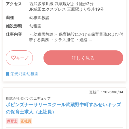
アクセス
西武多摩川線 武蔵境駅より徒歩2分
JR成田エクスプレス 三鷹駅より徒歩19分
職種
幼稚園教諭
施設形態
幼稚園
仕事内容
＜幼稚園教諭＞ 保育施設における保育業務および付
帯する業務 ・クラス担任 ・連絡 ...
詳しく見る
キープ
栄光乃園幼稚園
更新日：
2026/08/04
株式会社ポピンズエデュケア
ポピンズナーサリースクール武蔵野中町すみせいキッズ
の保育士求人（正社員）
保育士
正社員