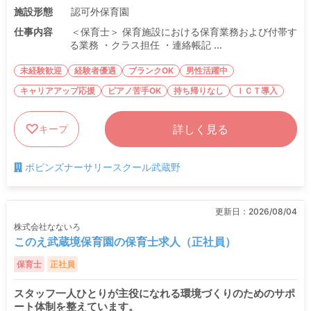
施設形態
認可外保育園
仕事内容
＜保育士＞ 保育施設における保育業務および付帯す
る業務 ・クラス担任 ・連絡帳記 ...
未経験歓迎
経験者優遇
ブランクOK
男性活躍中
キャリアアップ応援
ピアノ苦手OK
持ち帰りなし
ＩＣＴ導入
詳しく見る
キープ
ポピンズナーサリースクール武蔵野
更新日：
2026/08/04
株式会社なないろ
このえ武蔵境保育園の保育士求人（正社員）
保育士
正社員
スタッフ一人ひとりが主役になれる環境づくりのためのサポ
ート体制を整えています。