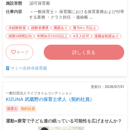
施設形態
認可保育園
仕事内容
＜一般保育士＞ 保育園における保育業務および付帯
する業務 ・クラス担任 ・連絡帳 ...
未経験歓迎
経験者優遇
園庭あり
賞与4ヶ月以上
残業5時間以内
年間休日120日以上
4月入社可
退職金制度あり
詳しく見る
キープ
マミー吉祥寺保育園
更新日：
2026/07/31
一般社団法人ライフタイムコンディション
KIZUNA 武蔵野の保育士求人（契約社員）
保育士
契約社員
運動×療育で子ども達の眠っている可能性を広げませんか？