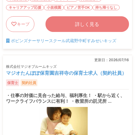
キャリアアップ応援
小規模園
ピアノ苦手OK
持ち帰りなし
詳しく見る
キープ
ポピンズナーサリースクール武蔵野中町すみせいキッズ
更新日：
2026/07/16
株式会社マジオブルームキッズ
マジオたんぽぽ保育園吉祥寺の保育士求人（契約社員）
保育士
契約社員
・仕事の対価に見合った給与、福利厚生！ ・駅から近く、
ワークライフバランスに有利！ ・教習所の託児所 ...