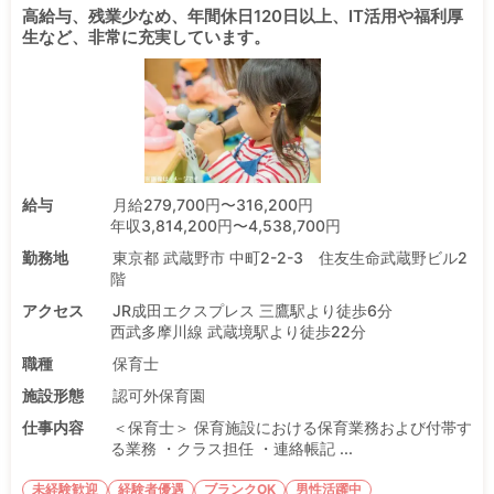
高給与、残業少なめ、年間休日120日以上、IT活用や福利厚
生など、非常に充実しています。
給与
月給279,700円〜316,200円
年収3,814,200円〜4,538,700円
勤務地
東京都 武蔵野市 中町2-2-3 住友生命武蔵野ビル2
階
アクセス
JR成田エクスプレス 三鷹駅より徒歩6分
西武多摩川線 武蔵境駅より徒歩22分
職種
保育士
施設形態
認可外保育園
仕事内容
＜保育士＞ 保育施設における保育業務および付帯す
る業務 ・クラス担任 ・連絡帳記 ...
未経験歓迎
経験者優遇
ブランクOK
男性活躍中