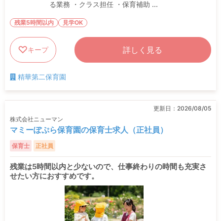
る業務 ・クラス担任 ・保育補助 ...
残業5時間以内
見学OK
詳しく見る
キープ
精華第二保育園
更新日：
2026/08/05
株式会社ニューマン
マミーぽぷら保育園の保育士求人（正社員）
保育士
正社員
残業は5時間以内と少ないので、仕事終わりの時間も充実さ
せたい方におすすめです。