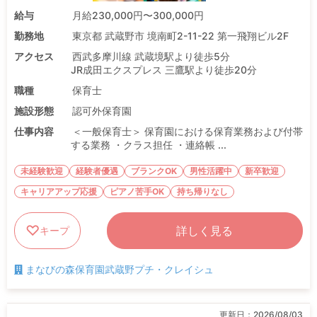
給与
月給230,000円〜300,000円
勤務地
東京都 武蔵野市 境南町2-11-22 第一飛翔ビル2F
アクセス
西武多摩川線 武蔵境駅より徒歩5分
JR成田エクスプレス 三鷹駅より徒歩20分
職種
保育士
施設形態
認可外保育園
仕事内容
＜一般保育士＞ 保育園における保育業務および付帯
する業務 ・クラス担任 ・連絡帳 ...
未経験歓迎
経験者優遇
ブランクOK
男性活躍中
新卒歓迎
キャリアアップ応援
ピアノ苦手OK
持ち帰りなし
詳しく見る
キープ
まなびの森保育園武蔵野プチ・クレイシュ
更新日：
2026/08/03