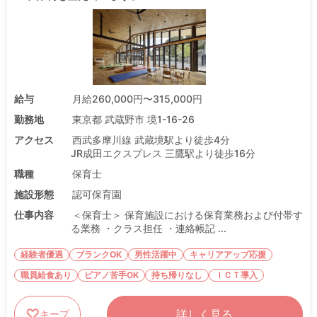
給与
月給260,000円〜315,000円
勤務地
東京都 武蔵野市 境1-16-26
アクセス
西武多摩川線 武蔵境駅より徒歩4分
JR成田エクスプレス 三鷹駅より徒歩16分
職種
保育士
施設形態
認可保育園
仕事内容
＜保育士＞ 保育施設における保育業務および付帯す
る業務 ・クラス担任 ・連絡帳記 ...
経験者優遇
ブランクOK
男性活躍中
キャリアアップ応援
職員給食あり
ピアノ苦手OK
持ち帰りなし
ＩＣＴ導入
詳しく見る
キープ