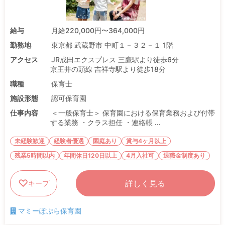
給与
月給220,000円〜364,000円
勤務地
東京都 武蔵野市 中町１－３２－１ 1階
アクセス
JR成田エクスプレス 三鷹駅より徒歩6分
京王井の頭線 吉祥寺駅より徒歩18分
職種
保育士
施設形態
認可保育園
仕事内容
＜一般保育士＞ 保育園における保育業務および付帯
する業務 ・クラス担任 ・連絡帳 ...
未経験歓迎
経験者優遇
園庭あり
賞与4ヶ月以上
残業5時間以内
年間休日120日以上
4月入社可
退職金制度あり
詳しく見る
キープ
マミーぽぷら保育園