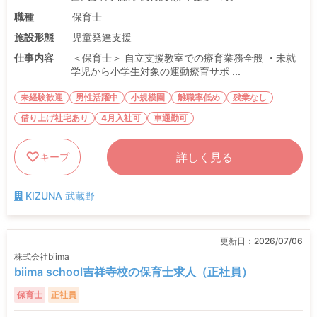
職種
保育士
施設形態
児童発達支援
仕事内容
＜保育士＞ 自立支援教室での療育業務全般 ・未就
学児から小学生対象の運動療育サポ ...
未経験歓迎
男性活躍中
小規模園
離職率低め
残業なし
借り上げ社宅あり
4月入社可
車通勤可
詳しく見る
キープ
KIZUNA 武蔵野
更新日：
2026/07/06
株式会社biima
biima school吉祥寺校の保育士求人（正社員）
保育士
正社員