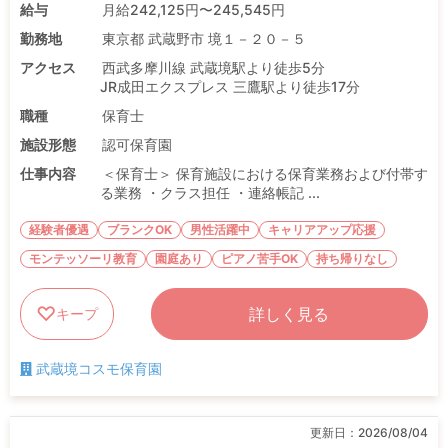
給与
月給242,125円〜245,545円
勤務地
東京都 武蔵野市 境１－２０－５
アクセス
西武多摩川線 武蔵境駅より徒歩5分
JR成田エクスプレス 三鷹駅より徒歩17分
職種
保育士
施設形態
認可保育園
仕事内容
＜保育士＞ 保育施設における保育業務および付帯す
る業務 ・クラス担任 ・連絡帳記 ...
経験者優遇
ブランクOK
男性活躍中
キャリアアップ応援
モンテッソーリ教育
園庭あり
ピアノ苦手OK
持ち帰りなし
詳しく見る
キープ
武蔵境コスモ保育園
更新日：
2026/08/04