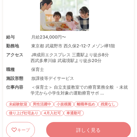
給与
月給234,000円〜
勤務地
東京都 武蔵野市 西久保2-12-7 メゾン欅1階
アクセス
JR成田エクスプレス 三鷹駅より徒歩8分
西武多摩川線 武蔵境駅より徒歩20分
職種
保育士
施設形態
放課後等デイサービス
仕事内容
＜保育士＞ 自立支援教室での療育業務全般 ・未就
学児から小学生対象の運動療育サポ ...
未経験歓迎
男性活躍中
小規模園
離職率低め
残業なし
借り上げ社宅あり
4月入社可
車通勤可
詳しく見る
キープ