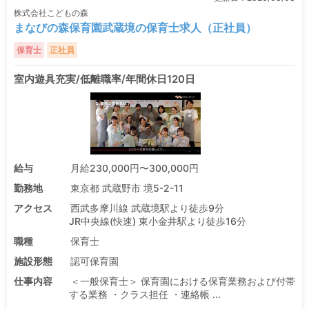
株式会社こどもの森
まなびの森保育園武蔵境の保育士求人（正社員）
保育士
正社員
室内遊具充実/低離職率/年間休日120日
給与
月給230,000円〜300,000円
勤務地
東京都 武蔵野市 境5-2-11
アクセス
西武多摩川線 武蔵境駅より徒歩9分
JR中央線(快速) 東小金井駅より徒歩16分
職種
保育士
施設形態
認可保育園
仕事内容
＜一般保育士＞ 保育園における保育業務および付帯
する業務 ・クラス担任 ・連絡帳 ...