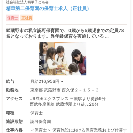
社会福祉法人精華子ども会
精華第二保育園の保育士求人（正社員）
保育士
正社員
武蔵野市の私立認可保育園で、0歳から5歳児までの定員78
名となっております。異年齢保育を実施している ...
給与
月給216,956円〜
勤務地
東京都 武蔵野市 西久保２－１５－３
アクセス
JR成田エクスプレス 三鷹駅より徒歩9分
西武多摩川線 武蔵境駅より徒歩20分
職種
保育士
施設形態
認可保育園
仕事内容
＜保育士＞ 保育施設における保育業務および付帯す