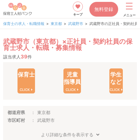
無料登録
キープ
メニュー
保育士の求人・転職情報
東京都
武蔵野市
武蔵野市の正社員・契約社員
武蔵野市（東京都）×正社員・契約社員の保
育士求人・転職・募集情報
39
該当求人
件
保育士
児童
学生
指導員
など
CLICK
CLICK
CLICK
都道府県
東京都
市区町村
武蔵野市
より詳細な条件を表示する