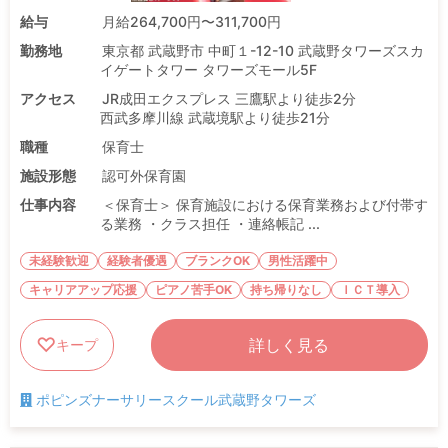
給与
月給264,700円〜311,700円
勤務地
東京都 武蔵野市 中町１-12-10 武蔵野タワーズスカ
イゲートタワー タワーズモール5F
アクセス
JR成田エクスプレス 三鷹駅より徒歩2分
西武多摩川線 武蔵境駅より徒歩21分
職種
保育士
施設形態
認可外保育園
仕事内容
＜保育士＞ 保育施設における保育業務および付帯す
る業務 ・クラス担任 ・連絡帳記 ...
未経験歓迎
経験者優遇
ブランクOK
男性活躍中
キャリアアップ応援
ピアノ苦手OK
持ち帰りなし
ＩＣＴ導入
詳しく見る
キープ
ポピンズナーサリースクール武蔵野タワーズ