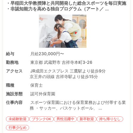
・早稲田大学教授陣と共同開発した総合スポーツを毎日実施
・非認知能力を高める独自プログラム（アート／ ...
給与
月給230,000円〜
勤務地
東京都 武蔵野市 吉祥寺本町3-26
アクセス
JR成田エクスプレス 三鷹駅より徒歩9分
京王井の頭線 吉祥寺駅より徒歩15分
職種
保育士
施設形態
認可外保育園
仕事内容
スポーツ保育園における保育業務および付帯する業
務 ・サッカー、バスケットボール、 ...
未経験歓迎
ブランクOK
男性活躍中
新卒歓迎
持ち帰りなし
行事少なめ