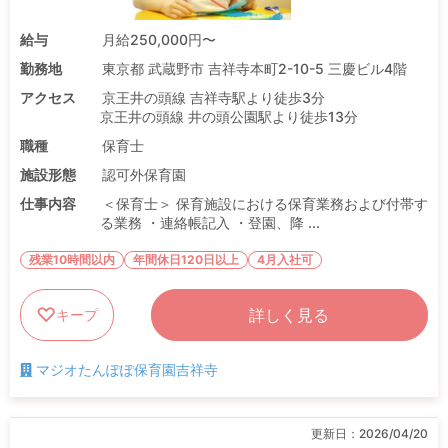
給与
月給250,000円〜
勤務地
東京都 武蔵野市 吉祥寺本町2-10-5 三慶ビル4階
アクセス
京王井の頭線 吉祥寺駅より徒歩3分
京王井の頭線 井の頭公園駅より徒歩13分
職種
保育士
施設形態
認可外保育園
仕事内容
＜保育士＞ 保育施設における保育業務および付帯す
る業務 ・連絡帳記入 ・登園、降 ...
残業10時間以内
年間休日120日以上
4月入社可
詳しく見る
キープ
マジオたんぽぽ保育園吉祥寺
更新日：
2026/04/20