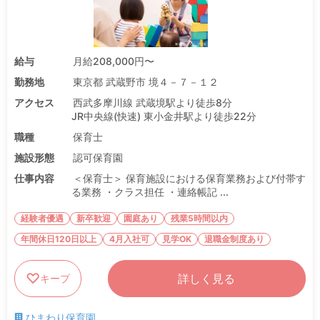
給与
月給208,000円〜
勤務地
東京都 武蔵野市 境４－７－１２
アクセス
西武多摩川線 武蔵境駅より徒歩8分
JR中央線(快速) 東小金井駅より徒歩22分
職種
保育士
施設形態
認可保育園
仕事内容
＜保育士＞ 保育施設における保育業務および付帯す
る業務 ・クラス担任 ・連絡帳記 ...
経験者優遇
新卒歓迎
園庭あり
残業5時間以内
年間休日120日以上
4月入社可
見学OK
退職金制度あり
詳しく見る
キープ
ひまわり保育園