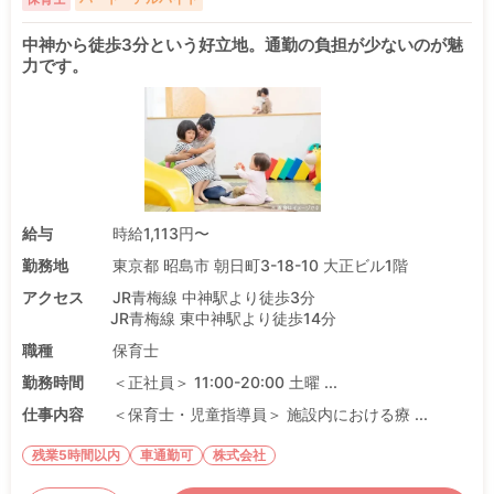
中神から徒歩3分という好立地。通勤の負担が少ないのが魅
力です。
給与
時給1,113円〜
勤務地
東京都 昭島市 朝日町3-18-10 大正ビル1階
アクセス
JR青梅線 中神駅より徒歩3分
JR青梅線 東中神駅より徒歩14分
職種
保育士
勤務時間
＜正社員＞ 11:00-20:00 土曜 ...
仕事内容
＜保育士・児童指導員＞ 施設内における療 ...
残業5時間以内
車通勤可
株式会社