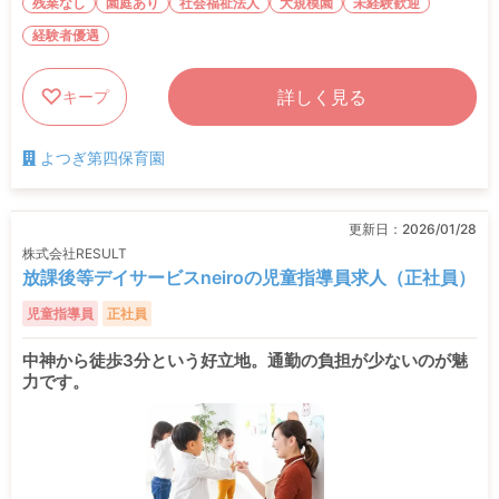
残業なし
園庭あり
社会福祉法人
大規模園
未経験歓迎
経験者優遇
詳しく見る
キープ
よつぎ第四保育園
更新日：
2026/01/28
株式会社RESULT
放課後等デイサービスneiroの児童指導員求人（正社員）
児童指導員
正社員
中神から徒歩3分という好立地。通勤の負担が少ないのが魅
力です。