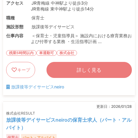
アクセス
JR青梅線 中神駅より徒歩3分
JR青梅線 東中神駅より徒歩14分
職種
保育士
施設形態
放課後等デイサービス
仕事内容
＜保育士・児童指導員＞ 施設内における療育業務お
よび付帯する業務 ・生活指導計画 ...
残業5時間以内
車通勤可
株式会社
詳しく見る
キープ
放課後等デイサービスneiro
更新日：
2026/01/28
株式会社RESULT
放課後等デイサービスneiroの保育士求人（パート・アル
バイト）
保育士
パート・アルバイト