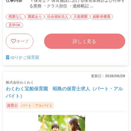
仕事内容
＜保育士＞ 保育施設における保育業務および付帯す
る業務 ・クラス担任 ・連絡帳記 ...
残業なし
園庭あり
社会福祉法人
大規模園
経験者優遇
見学OK
詳しく見る
キープ
ゆりかご保育園
更新日：
2026/06/29
株式会社わくわく
わくわく宝船保育園 昭島の保育士求人（パート・アル
バイト）
保育士
パート・アルバイト