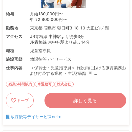
給与
月給180,000円〜
年収2,800,000円〜
勤務地
東京都 昭島市 朝日町3-18-10 大正ビル1階
アクセス
JR青梅線 中神駅より徒歩3分
JR青梅線 東中神駅より徒歩14分
職種
児童指導員
施設形態
放課後等デイサービス
仕事内容
＜保育士・児童指導員＞ 施設内における療育業務お
よび付帯する業務 ・生活指導計画 ...
残業5時間以内
車通勤可
株式会社
詳しく見る
キープ
放課後等デイサービスneiro