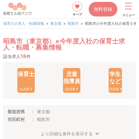
無料登録
キープ
メニュー
保育士の求人・転職情報
東京都
昭島市
昭島市の今年度入社の保育士求
昭島市（東京都）×今年度入社の保育士求
人・転職・募集情報
18
該当求人
件
保育士
児童
学生
指導員
など
CLICK
CLICK
CLICK
都道府県
東京都
市区町村
昭島市
より詳細な条件を表示する