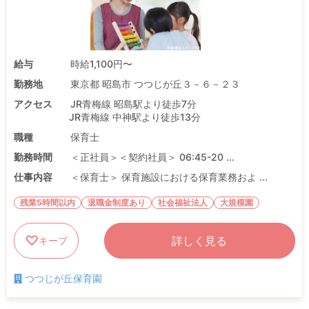
給与
時給1,100円〜
勤務地
東京都 昭島市 つつじが丘３－６－２３
アクセス
JR青梅線 昭島駅より徒歩7分
JR青梅線 中神駅より徒歩13分
職種
保育士
勤務時間
＜正社員＞＜契約社員＞ 06:45-20 ...
仕事内容
＜保育士＞ 保育施設における保育業務およ ...
残業5時間以内
退職金制度あり
社会福祉法人
大規模園
詳しく見る
キープ
つつじが丘保育園