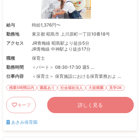
給与
時給1,376円〜
勤務地
東京都 昭島市 上川原町一丁目10番18号
アクセス
JR青梅線 昭島駅より徒歩5分
JR青梅線 中神駅より徒歩17分
職種
保育士
勤務時間
＜パート＞ 08:30-17:30 週5 ...
仕事内容
＜保育士＞ 保育施設における保育業務およ ...
残業5時間以内
園庭あり
社会福祉法人
大規模園
見学OK
詳しく見る
キープ
あきみ保育園