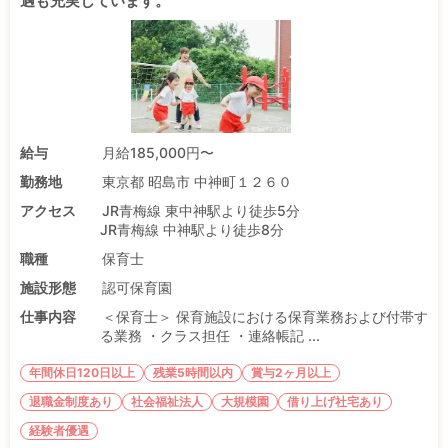
遇も充実しています。
給与
月給185,000円〜
勤務地
東京都 昭島市 中神町１２６０
アクセス
JR青梅線 東中神駅より徒歩5分
JR青梅線 中神駅より徒歩8分
職種
保育士
施設形態
認可保育園
仕事内容
＜保育士＞ 保育施設における保育業務および付帯す
る業務 ・クラス担任 ・連絡帳記 ...
年間休日120日以上
残業5時間以内
賞与2ヶ月以上
退職金制度あり
社会福祉法人
大規模園
借り上げ社宅あり
経験者優遇