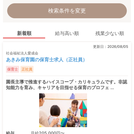
検索条件を変更
新着順
給与高い順
残業少ない順
更新日：
2026/08/05
社会福祉法人愛成会
あきみ保育園の保育士求人（正社員）
保育士
正社員
園長主導で推進するハイスコープ・カリキュラムです。非認
知能力を育み、キャリアを目指せる保育のプロフェ ...
給与
月給205,000円〜