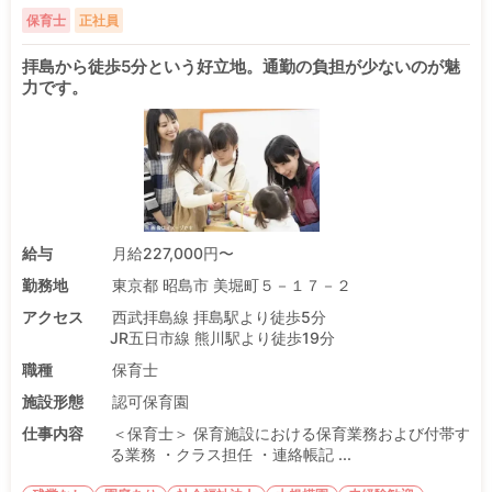
保育士
正社員
拝島から徒歩5分という好立地。通勤の負担が少ないのが魅
力です。
給与
月給227,000円〜
勤務地
東京都 昭島市 美堀町５－１７－２
アクセス
西武拝島線 拝島駅より徒歩5分
JR五日市線 熊川駅より徒歩19分
職種
保育士
施設形態
認可保育園
仕事内容
＜保育士＞ 保育施設における保育業務および付帯す
る業務 ・クラス担任 ・連絡帳記 ...