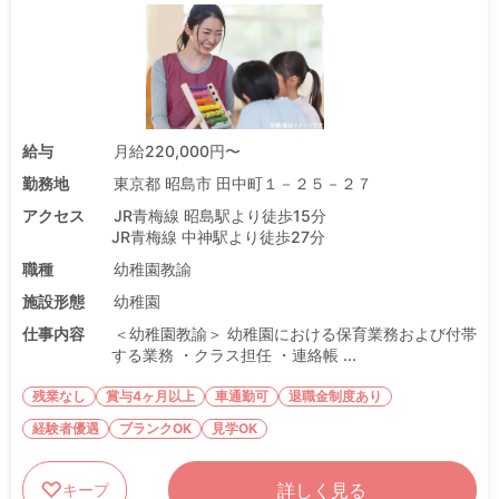
給与
月給220,000円〜
勤務地
東京都 昭島市 田中町１－２５－２７
アクセス
JR青梅線 昭島駅より徒歩15分
JR青梅線 中神駅より徒歩27分
職種
幼稚園教諭
施設形態
幼稚園
仕事内容
＜幼稚園教諭＞ 幼稚園における保育業務および付帯
する業務 ・クラス担任 ・連絡帳 ...
残業なし
賞与4ヶ月以上
車通勤可
退職金制度あり
経験者優遇
ブランクOK
見学OK
詳しく見る
キープ