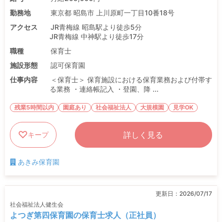
勤務地
東京都 昭島市 上川原町一丁目10番18号
アクセス
JR青梅線 昭島駅より徒歩5分
JR青梅線 中神駅より徒歩17分
職種
保育士
施設形態
認可保育園
仕事内容
＜保育士＞ 保育施設における保育業務および付帯す
る業務 ・連絡帳記入 ・登園、降 ...
残業5時間以内
園庭あり
社会福祉法人
大規模園
見学OK
詳しく見る
キープ
あきみ保育園
更新日：
2026/07/17
社会福祉法人健生会
よつぎ第四保育園の保育士求人（正社員）