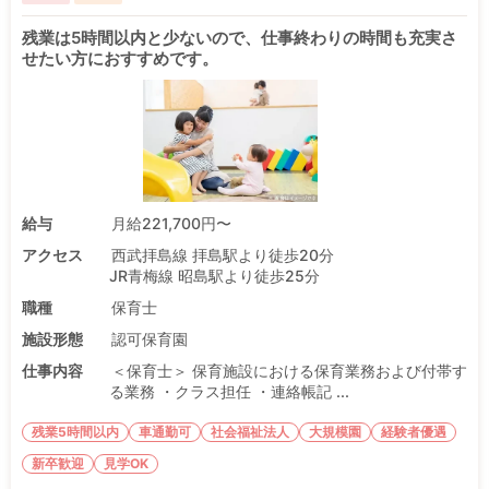
残業は5時間以内と少ないので、仕事終わりの時間も充実さ
せたい方におすすめです。
給与
月給221,700円〜
アクセス
西武拝島線 拝島駅より徒歩20分
JR青梅線 昭島駅より徒歩25分
職種
保育士
施設形態
認可保育園
仕事内容
＜保育士＞ 保育施設における保育業務および付帯す
る業務 ・クラス担任 ・連絡帳記 ...
残業5時間以内
車通勤可
社会福祉法人
大規模園
経験者優遇
新卒歓迎
見学OK