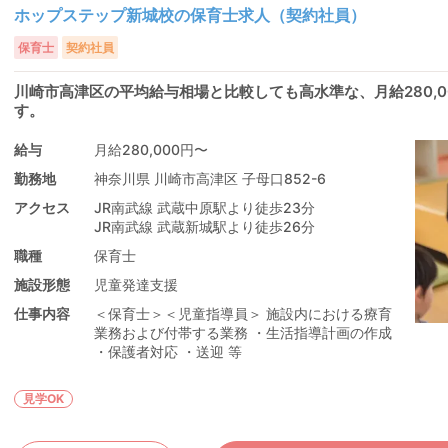
ホップステップ新城校の保育士求人（契約社員）
保育士
契約社員
川崎市高津区の平均給与相場と比較しても高水準な、月給280,
す。
給与
月給280,000円〜
勤務地
神奈川県 川崎市高津区 子母口852-6
アクセス
JR南武線 武蔵中原駅より徒歩23分
JR南武線 武蔵新城駅より徒歩26分
職種
保育士
施設形態
児童発達支援
仕事内容
＜保育士＞＜児童指導員＞ 施設内における療育
業務および付帯する業務 ・生活指導計画の作成
・保護者対応 ・送迎 等
見学OK