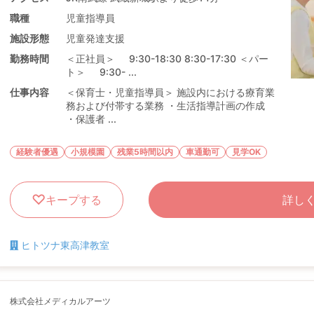
職種
児童指導員
施設形態
児童発達支援
勤務時間
＜正社員＞ 9:30-18:30 8:30-17:30 ＜パー
ト＞ 9:30- ...
仕事内容
＜保育士・児童指導員＞ 施設内における療育業
務および付帯する業務 ・生活指導計画の作成
・保護者 ...
経験者優遇
小規模園
残業5時間以内
車通勤可
見学OK
キープする
詳し
ヒトツナ東高津教室
株式会社メディカルアーツ