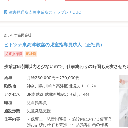
障害児通所支援事業所ステラプレナDUO
あいりす合同会社
ヒトツナ東高津教室の児童指導員求人（正社員）
児童指導員
正社員
残業は5時間以内と少ないので、仕事終わりの時間も充実させた
給与
月給250,000円〜270,000円
勤務地
神奈川県 川崎市高津区 北見方1-10-26
アクセス
JR南武線 武蔵新城駅より徒歩14分
職種
児童指導員
施設形態
児童発達支援
仕事内容
＜保育士・児童指導員＞ 施設内における療育業
務および付帯する業務 ・生活指導計画の作成