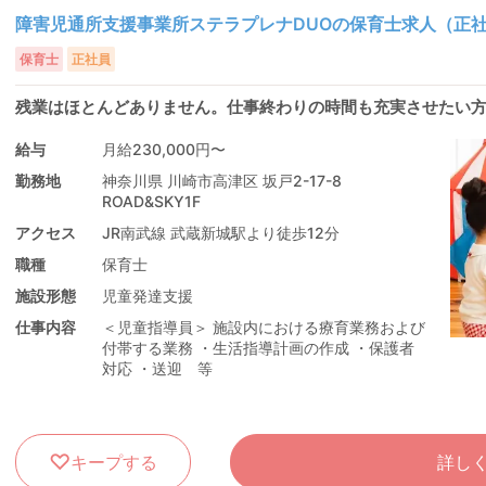
障害児通所支援事業所ステラプレナDUOの保育士求人（正
保育士
正社員
残業はほとんどありません。仕事終わりの時間も充実させたい
給与
月給230,000円〜
勤務地
神奈川県 川崎市高津区 坂戸2-17-8
ROAD&SKY1F
アクセス
JR南武線 武蔵新城駅より徒歩12分
職種
保育士
施設形態
児童発達支援
仕事内容
＜児童指導員＞ 施設内における療育業務および
付帯する業務 ・生活指導計画の作成 ・保護者
対応 ・送迎 等
キープする
詳し