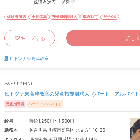
・保護者対応 ・送迎 等
経験者優遇
小規模園
残業5時間以内
車通勤可
見学OK
キープする
詳し
ヒトツナ東高津教室
あいりす合同会社
ヒトツナ東高津教室の児童指導員求人（パート・アルバイト
児童指導員
パート・アルバイト
給与
時給1,250円〜1,500円
勤務地
神奈川県 川崎市高津区 北見方1-10-26
アクセス
JR南武線 武蔵新城駅より徒歩14分