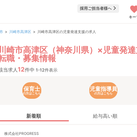
採用ご担当者様へ
キー
市
川崎市高津区
川崎市高津区の児童発達支援の求人
川崎市高津区（神奈川県）×児童発達
転職・募集情報
12
該当求人
件中
1-12件表示
保育士
児童指導員
の方はこちら
の方はこちら
新着順
給与高い順
株式会社PROGRESS