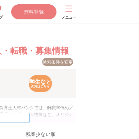
無料登録
プ
メニュー
人・転職・募集情報
検索条件を変更
学生など
の方はこちら
。保育士人材バンクでは、離職率低め／
保育理念や求める人物像など、オリジナ
残業少ない順