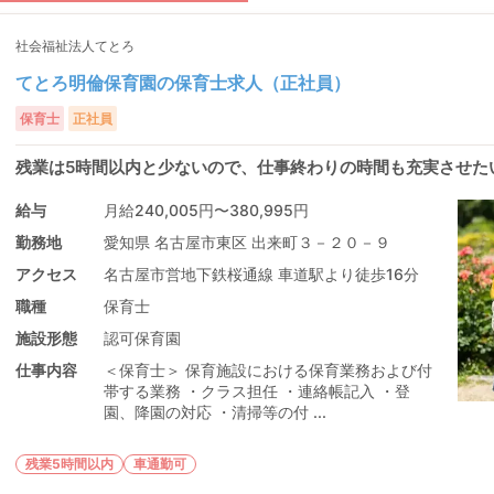
社会福祉法人てとろ
てとろ明倫保育園の保育士求人（正社員）
保育士
正社員
残業は5時間以内と少ないので、仕事終わりの時間も充実させた
給与
月給240,005円〜380,995円
勤務地
愛知県 名古屋市東区 出来町３－２０－９
アクセス
名古屋市営地下鉄桜通線 車道駅より徒歩16分
職種
保育士
施設形態
認可保育園
仕事内容
＜保育士＞ 保育施設における保育業務および付
帯する業務 ・クラス担任 ・連絡帳記入 ・登
園、降園の対応 ・清掃等の付 ...
残業5時間以内
車通勤可