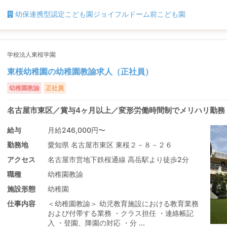
幼保連携型認定こども園ジョイフルドーム前こども園
学校法人東桜学園
東桜幼稚園の幼稚園教諭求人（正社員）
幼稚園教諭
正社員
名古屋市東区／賞与4ヶ月以上／変形労働時間制でメリハリ勤務
給与
月給246,000円〜
勤務地
愛知県 名古屋市東区 東桜２－８－２６
アクセス
名古屋市営地下鉄桜通線 高岳駅より徒歩2分
職種
幼稚園教諭
施設形態
幼稚園
仕事内容
＜幼稚園教諭＞ 幼児教育施設における教育業務
および付帯する業務 ・クラス担任 ・連絡帳記
入 ・登園、降園の対応 ・分 ...