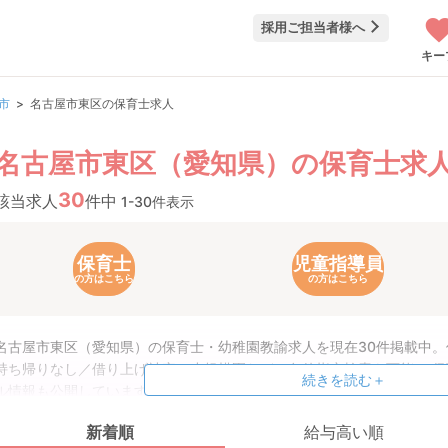
採用ご担当者様へ
キー
市
名古屋市東区の保育士求人
名古屋市東区（愛知県）の保育士求
30
該当求人
件中
1-30件表示
保育士
児童指導員
の方はこちら
の方はこちら
名古屋市東区（愛知県）の保育士・幼稚園教諭求人を現在30件掲載中
持ち帰りなし／借り上げ社宅／小規模園などの条件指定検索も可能！ 
続きを読む＋
ル情報も公開しています。
新着順
給与高い順