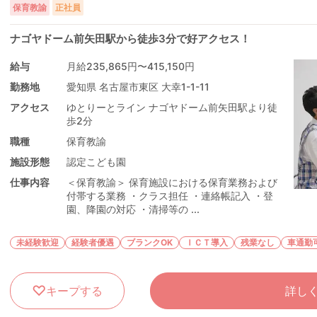
保育教諭
正社員
ナゴヤドーム前矢田駅から徒歩3分で好アクセス！
給与
月給235,865円〜415,150円
勤務地
愛知県 名古屋市東区 大幸1-1-11
アクセス
ゆとりーとライン ナゴヤドーム前矢田駅より徒
歩2分
職種
保育教諭
施設形態
認定こども園
仕事内容
＜保育教諭＞ 保育施設における保育業務および
付帯する業務 ・クラス担任 ・連絡帳記入 ・登
園、降園の対応 ・清掃等の ...
未経験歓迎
経験者優遇
ブランクOK
ＩＣＴ導入
残業なし
車通勤
キープする
詳し