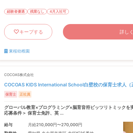
経験者優遇
残業なし
4月入社可
キープする
詳し
東桜幼稚園
COCOAS株式会社
COCOAS KIDS International School白壁校の保育士求
保育士
正社員
グローバル教育×プログラミング×脳育音符ビッツリトミックを
応募条件＞ 保育士免許、英 ...
給与
月給210,000円〜270,000円