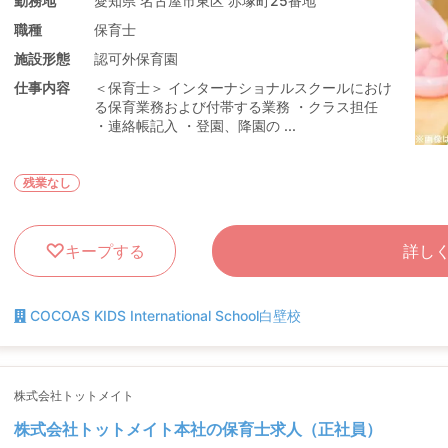
勤務地
愛知県 名古屋市東区 赤塚町25番地
職種
保育士
施設形態
認可外保育園
仕事内容
＜保育士＞ インターナショナルスクールにおけ
る保育業務および付帯する業務 ・クラス担任
・連絡帳記入 ・登園、降園の ...
残業なし
キープする
詳し
COCOAS KIDS International School白壁校
株式会社トットメイト
株式会社トットメイト本社の保育士求人（正社員）