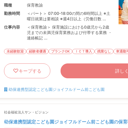
職種
保育教諭
勤務時間
＜パート＞ 07:00-18:00の間の6時間以上 ※土
曜日就業は要相談 ※週4日以上（労働日数 ...
仕事内容
＜保育教諭＞ 保育施設における0歳児から2歳
児までの未満児保育業務および付帯する業務 ・
連絡帳記 ...
未経験歓迎
経験者優遇
ブランクOK
ＩＣＴ導入
残業なし
車通勤
キープする
詳し
幼保連携型認定こども園ジョイフルドーム前こども園
社会福祉法人サン・ビジョン
幼保連携型認定こども園ジョイフルドーム前こども園の保育