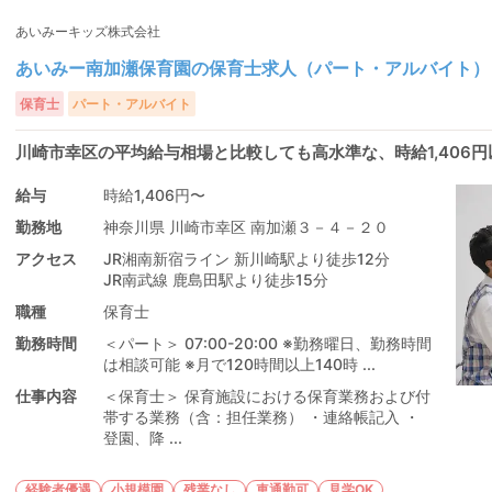
あいみーキッズ株式会社
あいみー南加瀬保育園の保育士求人（パート・アルバイト）
保育士
パート・アルバイト
川崎市幸区の平均給与相場と比較しても高水準な、時給1,406
給与
時給1,406円〜
勤務地
神奈川県 川崎市幸区 南加瀬３－４－２０
アクセス
JR湘南新宿ライン 新川崎駅より徒歩12分
JR南武線 鹿島田駅より徒歩15分
職種
保育士
勤務時間
＜パート＞ 07:00-20:00 ※勤務曜日、勤務時間
は相談可能 ※月で120時間以上140時 ...
仕事内容
＜保育士＞ 保育施設における保育業務および付
帯する業務（含：担任業務） ・連絡帳記入 ・
登園、降 ...
経験者優遇
小規模園
残業なし
車通勤可
見学OK