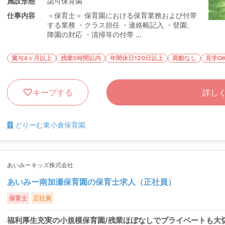
施設形態
認可保育園
仕事内容
＜保育士＞ 保育園における保育業務および付帯
する業務 ・クラス担任 ・連絡帳記入 ・登園、
降園の対応 ・清掃等の付帯 ...
賞与4ヶ月以上
残業5時間以内
年間休日120日以上
異動なし
見学O
キープする
詳し
どりーむ東小倉保育園
あいみーキッズ株式会社
あいみー南加瀬保育園の保育士求人（正社員）
保育士
正社員
福利厚生充実の小規模保育園/残業ほぼなしでプライベートも大