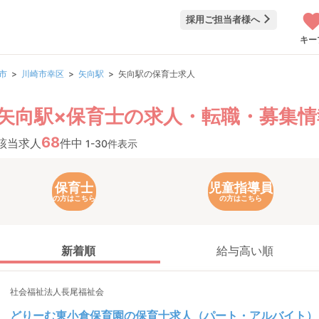
採用ご担当者様へ
キー
市
川崎市幸区
矢向駅
矢向駅の保育士求人
矢向駅×保育士の求人・転職・募集情
68
該当求人
件中
1-30件表示
保育士
児童指導員
の方はこちら
の方はこちら
新着順
給与高い順
社会福祉法人長尾福祉会
どりーむ東小倉保育園の保育士求人（パート・アルバイト）