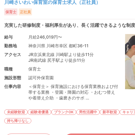
川崎さいわい保育室の保育士求人（正社員）
保育士
正社員
充実した研修制度・福利厚生があり、長く活躍できるような制
給与
月給246,019円〜
勤務地
神奈川県 川崎市幸区 都町36-11
アクセス
JR京浜東北線 川崎駅より徒歩11分
JR南武線 尻手駅より徒歩11分
職種
保育士
施設形態
認可外保育園
仕事内容
＜保育士＞ 保育施設における保育業務および付
帯する業務 ・登園・降園の対応 ・おむつ替え
や着替え介助 ・歯磨きのサポ ...
未経験歓迎
経験者優遇
ブランクOK
男性活躍中
新卒歓迎
キャリ
持ち帰りなし