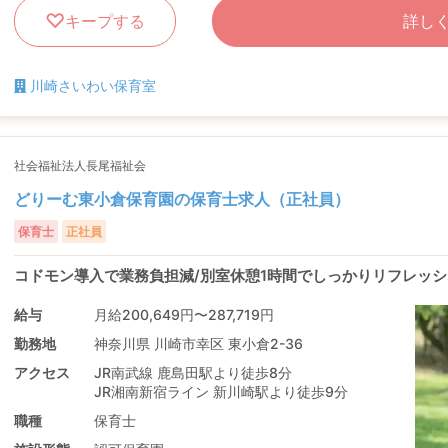
キープする
詳し
川崎さいわい保育室
社会福祉法人長尾福祉会
どりーむ東小倉保育園の保育士求人（正社員）
保育士
正社員
コドモン導入で業務負担減/別室休憩1時間でしっかりリフレッシ
給与
月給200,649円〜287,719円
勤務地
神奈川県 川崎市幸区 東小倉2-36
アクセス
JR南武線 鹿島田駅より徒歩8分
JR湘南新宿ライン 新川崎駅より徒歩9分
職種
保育士