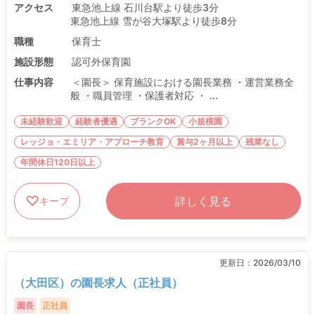
アクセス
東急池上線 石川台駅より徒歩3分
東急池上線 雪が谷大塚駅より徒歩8分
職種
保育士
施設形態
認可外保育園
仕事内容
＜園長＞ 保育施設における園長業務 ・運営業務全
般 ・職員管理 ・保護者対応 ・ ...
未経験歓迎
経験者優遇
ブランクOK
小規模園
レッジョ・エミリア・アプローチ教育
賞与2ヶ月以上
残業なし
年間休日120日以上
詳しく見る
キープ
更新日：
2026/03/10
（大田区）の園長求人（正社員）
園長
正社員