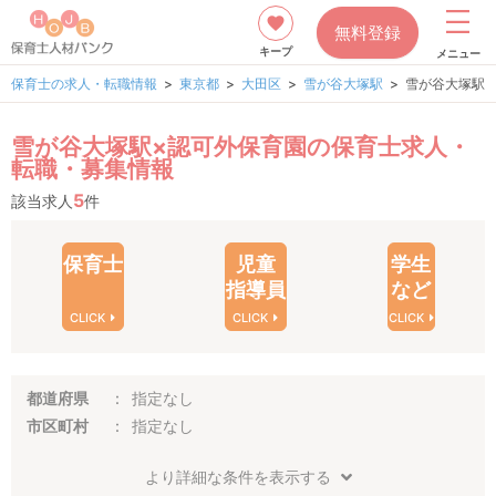
無料登録
キープ
メニュー
保育士の求人・転職情報
東京都
大田区
雪が谷大塚駅
雪が谷大塚駅
雪が谷大塚駅×認可外保育園の保育士求人・
転職・募集情報
5
該当求人
件
保育士
児童
学生
指導員
など
CLICK
CLICK
CLICK
都道府県
指定なし
市区町村
指定なし
より詳細な条件を表示する