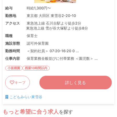
給与
時給1,300円〜
勤務地
東京都 大田区 東雪谷2-20-10
アクセス
東急池上線 石川台駅より徒歩2分
東急池上線 雪が谷大塚駅より徒歩8分
職種
保育士
施設形態
認可外保育園
勤務時間
＜契約社員＞ 07:20-16:20 0 ...
仕事内容
保育業務全般並びに付帯業務 ＜園児数＞ ...
小規模園
残業10時間以内
詳しく見る
キープ
こどもみらい東雪谷
もっと希望に合う求人
を探す