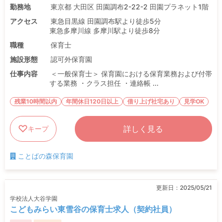
勤務地
東京都 大田区 田園調布2-22-2 田園プラネット1階
アクセス
東急目黒線 田園調布駅より徒歩5分
東急多摩川線 多摩川駅より徒歩8分
職種
保育士
施設形態
認可外保育園
仕事内容
＜一般保育士＞ 保育園における保育業務および付帯
する業務 ・クラス担任 ・連絡帳 ...
残業10時間以内
年間休日120日以上
借り上げ社宅あり
見学OK
詳しく見る
キープ
ことばの森保育園
更新日：
2025/05/21
学校法人大谷学園
こどもみらい東雪谷の保育士求人（契約社員）