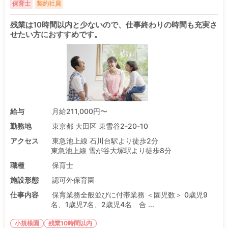
保育士
契約社員
残業は10時間以内と少ないので、仕事終わりの時間も充実さ
せたい方におすすめです。
給与
月給211,000円〜
勤務地
東京都 大田区 東雪谷2-20-10
アクセス
東急池上線 石川台駅より徒歩2分
東急池上線 雪が谷大塚駅より徒歩8分
職種
保育士
施設形態
認可外保育園
仕事内容
保育業務全般並びに付帯業務 ＜園児数＞ 0歳児9
名、1歳児7名、2歳児4名 合 ...
小規模園
残業10時間以内