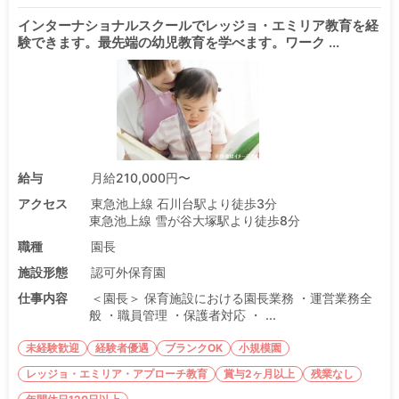
インターナショナルスクールでレッジョ・エミリア教育を経
験できます。最先端の幼児教育を学べます。ワーク ...
給与
月給210,000円〜
アクセス
東急池上線 石川台駅より徒歩3分
東急池上線 雪が谷大塚駅より徒歩8分
職種
園長
施設形態
認可外保育園
仕事内容
＜園長＞ 保育施設における園長業務 ・運営業務全
般 ・職員管理 ・保護者対応 ・ ...
未経験歓迎
経験者優遇
ブランクOK
小規模園
レッジョ・エミリア・アプローチ教育
賞与2ヶ月以上
残業なし