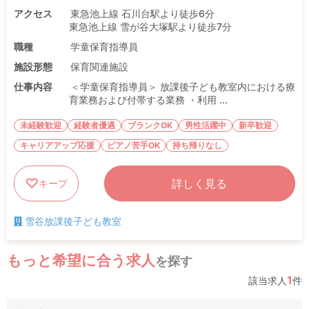
アクセス
東急池上線 石川台駅より徒歩6分
東急池上線 雪が谷大塚駅より徒歩7分
職種
学童保育指導員
施設形態
保育関連施設
仕事内容
＜学童保育指導員＞ 放課後子ども教室内における療
育業務および付帯する業務 ・利用 ...
未経験歓迎
経験者優遇
ブランクOK
男性活躍中
新卒歓迎
キャリアアップ応援
ピアノ苦手OK
持ち帰りなし
詳しく見る
キープ
雪谷放課後子ども教室
もっと希望に合う求人
を探す
1
該当求人
件