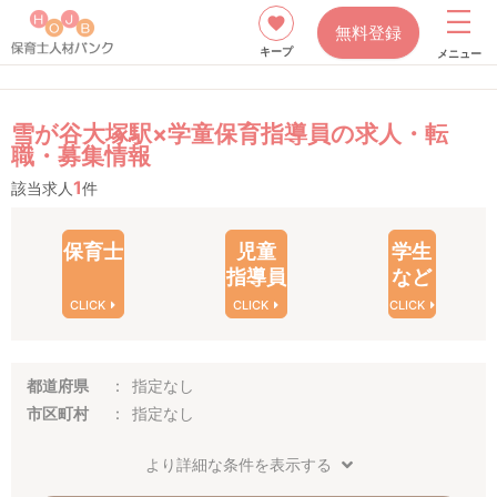
無料登録
キープ
メニュー
雪が谷大塚駅×学童保育指導員の求人・転
職・募集情報
1
該当求人
件
保育士
児童
学生
指導員
など
CLICK
CLICK
CLICK
都道府県
指定なし
市区町村
指定なし
より詳細な条件を表示する