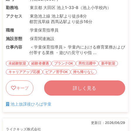
勤務地
東京都 大田区 池上1-33-8（池上小学校内）
アクセス
東急池上線 池上駅より徒歩8分
都営浅草線 西馬込駅より徒歩16分
職種
学童保育指導員
施設形態
保育関連施設
仕事内容
＜学童保育指導員＞ 学童内における療育業務および
付帯する業務 ・遊びの見守りや指 ...
未経験歓迎
経験者優遇
ブランクOK
男性活躍中
新卒歓迎
キャリアアップ応援
ピアノ苦手OK
持ち帰りなし
詳しく見る
キープ
池上放課後ひろば学童
更新日：
2026/06/29
ライクキッズ株式会社