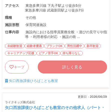
アクセス
東急多摩川線 下丸子駅より徒歩5分
東急多摩川線 武蔵新田駅より徒歩7分
職種
その他
施設形態
保育関連施設
仕事内容
施設内における指導員業務全般 ・遊びの見守りや指
導 ・利用者様の対応 ・施設の衛 ...
未経験歓迎
経験者優遇
ブランクOK
男性活躍中
新卒歓迎
キャリアアップ応援
ピアノ苦手OK
持ち帰りなし
詳しく見る
キープ
矢口西放課後ひろばこども教室
更新日：
2026/06/29
ライクキッズ株式会社
矢口西放課後ひろばこども教室のその他求人（パート・