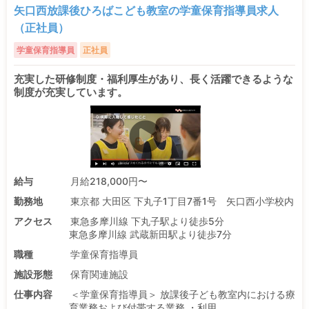
矢口西放課後ひろばこども教室の学童保育指導員求人
（正社員）
学童保育指導員
正社員
充実した研修制度・福利厚生があり、長く活躍できるような
制度が充実しています。
給与
月給218,000円〜
勤務地
東京都 大田区 下丸子1丁目7番1号 矢口西小学校内
アクセス
東急多摩川線 下丸子駅より徒歩5分
東急多摩川線 武蔵新田駅より徒歩7分
職種
学童保育指導員
施設形態
保育関連施設
仕事内容
＜学童保育指導員＞ 放課後子ども教室内における療
育業務および付帯する業務 ・利用 ...