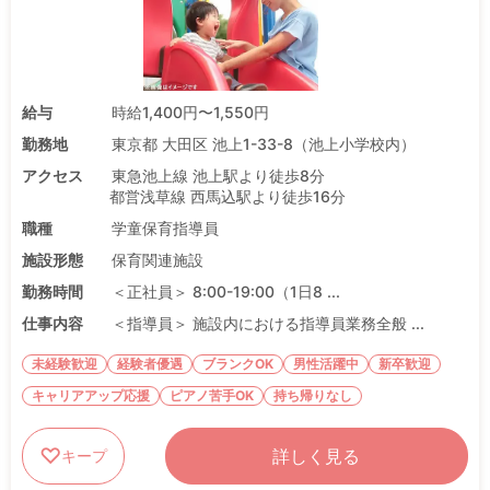
給与
時給1,400円〜1,550円
勤務地
東京都 大田区 池上1-33-8（池上小学校内）
アクセス
東急池上線 池上駅より徒歩8分
都営浅草線 西馬込駅より徒歩16分
職種
学童保育指導員
施設形態
保育関連施設
勤務時間
＜正社員＞ 8:00-19:00（1日8 ...
仕事内容
＜指導員＞ 施設内における指導員業務全般 ...
未経験歓迎
経験者優遇
ブランクOK
男性活躍中
新卒歓迎
キャリアアップ応援
ピアノ苦手OK
持ち帰りなし
詳しく見る
キープ