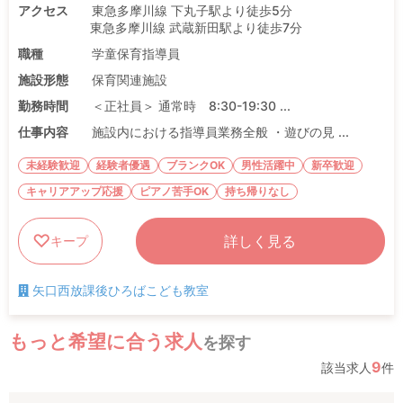
アクセス
東急多摩川線 下丸子駅より徒歩5分
東急多摩川線 武蔵新田駅より徒歩7分
職種
学童保育指導員
施設形態
保育関連施設
勤務時間
＜正社員＞ 通常時 8:30-19:30 ...
仕事内容
施設内における指導員業務全般 ・遊びの見 ...
未経験歓迎
経験者優遇
ブランクOK
男性活躍中
新卒歓迎
キャリアアップ応援
ピアノ苦手OK
持ち帰りなし
詳しく見る
キープ
矢口西放課後ひろばこども教室
もっと希望に合う求人
を探す
9
該当求人
件