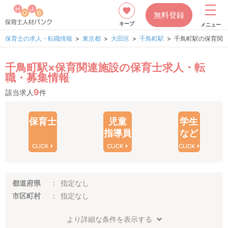
無料登録
キープ
メニュー
保育士の求人・転職情報
東京都
大田区
千鳥町駅
千鳥町駅の保育関
千鳥町駅×保育関連施設の保育士求人・転
職・募集情報
9
該当求人
件
保育士
児童
学生
指導員
など
CLICK
CLICK
CLICK
都道府県
指定なし
市区町村
指定なし
より詳細な条件を表示する