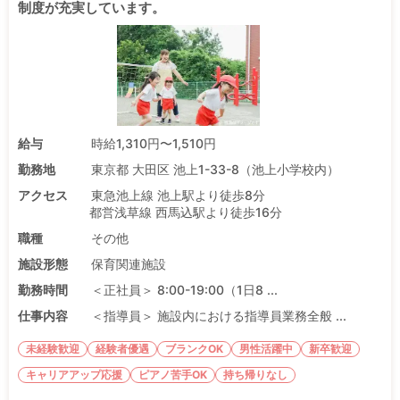
制度が充実しています。
給与
時給1,310円〜1,510円
勤務地
東京都 大田区 池上1-33-8（池上小学校内）
アクセス
東急池上線 池上駅より徒歩8分
都営浅草線 西馬込駅より徒歩16分
職種
その他
施設形態
保育関連施設
勤務時間
＜正社員＞ 8:00-19:00（1日8 ...
仕事内容
＜指導員＞ 施設内における指導員業務全般 ...
未経験歓迎
経験者優遇
ブランクOK
男性活躍中
新卒歓迎
キャリアアップ応援
ピアノ苦手OK
持ち帰りなし