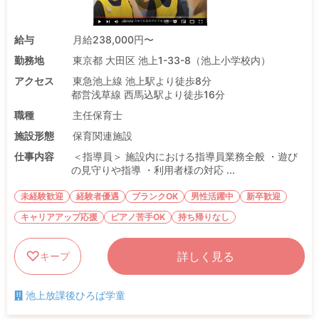
給与
月給238,000円〜
勤務地
東京都 大田区 池上1-33-8（池上小学校内）
アクセス
東急池上線 池上駅より徒歩8分
都営浅草線 西馬込駅より徒歩16分
職種
主任保育士
施設形態
保育関連施設
仕事内容
＜指導員＞ 施設内における指導員業務全般 ・遊び
の見守りや指導 ・利用者様の対応 ...
未経験歓迎
経験者優遇
ブランクOK
男性活躍中
新卒歓迎
キャリアアップ応援
ピアノ苦手OK
持ち帰りなし
詳しく見る
キープ
池上放課後ひろば学童