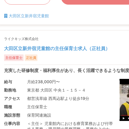
大田区立新井宿児童館
ライクキッズ株式会社
大田区立新井宿児童館の主任保育士求人（正社員）
主任保育士
正社員
充実した研修制度・福利厚生があり、長く活躍できるような制
給与
月給238,000円〜
勤務地
東京都 大田区 中央１－１５－４
アクセス
都営浅草線 西馬込駅より徒歩19分
職種
主任保育士
施設形態
保育関連施設
仕事内容
＜主任＞ 児童館内における療育業務および付帯
する業務 ・職員間の業務調整 ・業務向上のた