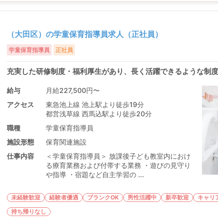
（大田区）の学童保育指導員求人（正社員）
学童保育指導員
正社員
充実した研修制度・福利厚生があり、長く活躍できるような制
給与
月給227,500円〜
アクセス
東急池上線 池上駅より徒歩19分
都営浅草線 西馬込駅より徒歩20分
職種
学童保育指導員
施設形態
保育関連施設
仕事内容
＜学童保育指導員＞ 放課後子ども教室内におけ
る療育業務および付帯する業務 ・遊びの見守り
や指導 ・宿題など自主学習の ...
未経験歓迎
経験者優遇
ブランクOK
男性活躍中
新卒歓迎
キャリ
持ち帰りなし