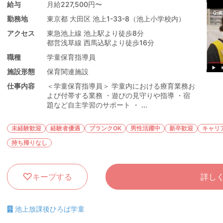
給与
月給227,500円〜
勤務地
東京都 大田区 池上1-33-8（池上小学校内）
アクセス
東急池上線 池上駅より徒歩8分
都営浅草線 西馬込駅より徒歩16分
職種
学童保育指導員
施設形態
保育関連施設
仕事内容
＜学童保育指導員＞ 学童内における療育業務お
よび付帯する業務 ・遊びの見守りや指導 ・宿
題など自主学習のサポート ・ ...
未経験歓迎
経験者優遇
ブランクOK
男性活躍中
新卒歓迎
キャリ
持ち帰りなし
キープする
詳し
池上放課後ひろば学童