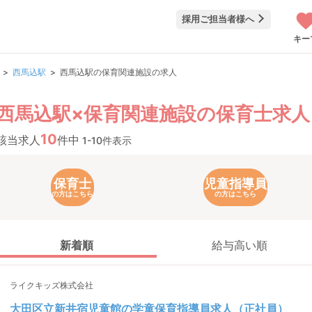
採用ご担当者様へ
キー
西馬込駅
西馬込駅の保育関連施設の求人
西馬込駅×保育関連施設の保育士求人
10
該当求人
件中
1-10件表示
保育士
児童指導員
の方はこちら
の方はこちら
新着順
給与高い順
ライクキッズ株式会社
大田区立新井宿児童館の学童保育指導員求人（正社員）