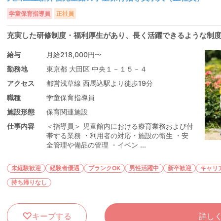
学童保育指導員
正社員
充実した研修制度・福利厚生があり、長く活躍できるような制
給与
月給218,000円〜
勤務地
東京都 大田区 中央１－１５－４
アクセス
都営浅草線 西馬込駅より徒歩19分
職種
学童保育指導員
施設形態
保育関連施設
仕事内容
＜指導員＞ 児童館内における療育業務および付
帯する業務 ・利用者の対応・施設の衛生 ・安
全管理や備品の管理 ・イベン ...
未経験歓迎
経験者優遇
ブランクOK
男性活躍中
新卒歓迎
キャリ
持ち帰りなし
キープする
詳し