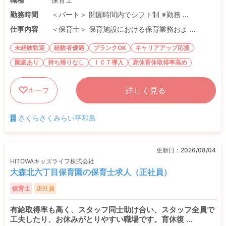
勤務時間
＜パート＞ 開園時間内でシフト制 ※勤務 ...
仕事内容
＜保育士＞ 保育施設における保育業務およ ...
未経験歓迎
経験者優遇
ブランクOK
キャリアアップ応援
園庭あり
持ち帰りなし
ＩＣＴ導入
産休育休取得率高め
詳しく見る
キープ
さくらさくみらい平和島
更新日：
2026/08/04
HITOWAキッズライフ株式会社
大森北六丁目保育園の保育士求人（正社員）
保育士
正社員
有給取得率も高く、スタッフ同士助け合い、スタッフ全員で
工夫したり、お休みがとりやすい職場です。育休復 ...