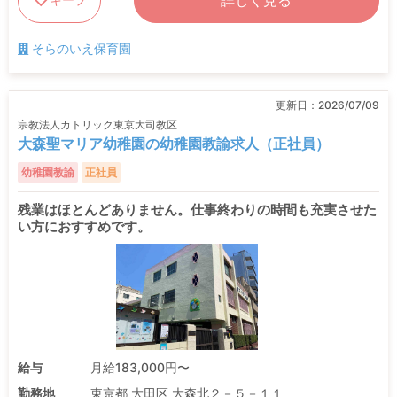
詳しく見る
そらのいえ保育園
更新日：
2026/07/09
宗教法人カトリック東京大司教区
大森聖マリア幼稚園の幼稚園教諭求人（正社員）
幼稚園教諭
正社員
残業はほとんどありません。仕事終わりの時間も充実させた
い方におすすめです。
給与
月給183,000円〜
勤務地
東京都 大田区 大森北２－５－１１