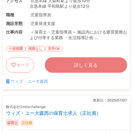
アクセス
京急本線 大森町駅より徒歩10分
京急本線 平和島駅より徒歩12分
職種
児童指導員
施設形態
児童発達支援
仕事内容
＜保育士・児童指導員＞ 施設内における療育業務お
よび付帯する業務 ・生活指導計画 ...
小規模園
残業なし
見学OK
詳しく見る
キープ
ウィズ・ユー大森西
更新日：
2025/07/07
株式会社Smilechallenge
ウィズ・ユー大森西の保育士求人（正社員）
保育士
正社員