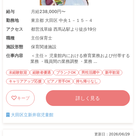
給与
月給238,000円〜
勤務地
東京都 大田区 中央１－１５－４
アクセス
都営浅草線 西馬込駅より徒歩19分
職種
主任保育士
施設形態
保育関連施設
仕事内容
＜主任＞ 児童館内における療育業務および付帯する
業務 ・職員間の業務調整 ・業務 ...
未経験歓迎
経験者優遇
ブランクOK
男性活躍中
新卒歓迎
キャリアアップ応援
ピアノ苦手OK
持ち帰りなし
詳しく見る
キープ
大田区立新井宿児童館
更新日：
2026/06/29