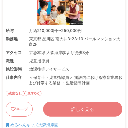
給与
月給210,000円〜250,000円
勤務地
東京都 品川区 南大井3-23-10 パールマンション大
森2F
アクセス
京急本線 大森海岸駅より徒歩3分
職種
児童指導員
施設形態
放課後等デイサービス
仕事内容
＜保育士・児童指導員＞ 施設内における療育業務お
よび付帯する業務 ・生活指導計画 ...
残業なし
見学OK
詳しく見る
キープ
めるへんキッズ大森海岸園