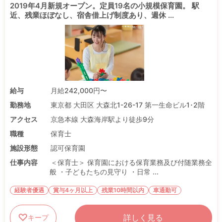
2019年4月新規オープン。定員19名の小規模保育園。 駅
近、残業ほぼなし、宿舎借上げ制度あり、週休 ...
給与
月給242,000円〜
勤務地
東京都 大田区 大森北1-26-17 第一生命ビル1･2階
アクセス
京急本線 大森海岸駅より徒歩9分
職種
保育士
施設形態
認可保育園
仕事内容
＜保育士＞ 保育園における保育業務及び付随業務全
般 ・子どもたちの見守り ・日常 ...
経験者優遇
賞与4ヶ月以上
残業10時間以内
車通勤可
詳しく見る
キープ