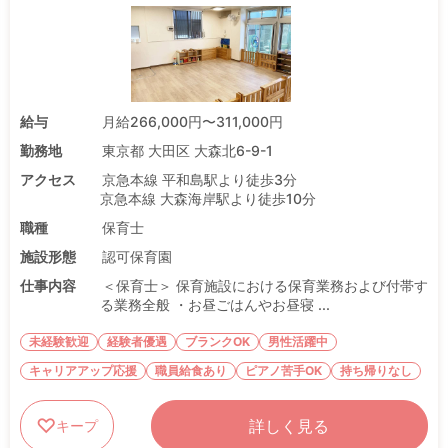
給与
月給266,000円〜311,000円
勤務地
東京都 大田区 大森北6-9-1
アクセス
京急本線 平和島駅より徒歩3分
京急本線 大森海岸駅より徒歩10分
職種
保育士
施設形態
認可保育園
仕事内容
＜保育士＞ 保育施設における保育業務および付帯す
る業務全般 ・お昼ごはんやお昼寝 ...
未経験歓迎
経験者優遇
ブランクOK
男性活躍中
キャリアアップ応援
職員給食あり
ピアノ苦手OK
持ち帰りなし
詳しく見る
キープ