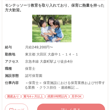
モンテッソーリ教育を取り入れており、保育に熱量を持った
方大歓迎。
給与
月給249,200円〜
勤務地
東京都 大田区 大森中１－１４－１
アクセス
京急本線 大森町駅より徒歩4分
職種
保育士
施設形態
認可保育園
仕事内容
＜保育士＞ 保育施設における保育業務および付帯す
る業務 ・クラス担任 ・連絡帳記 ...
園庭あり
賞与4ヶ月以上
残業5時間以内
見学OK
キープ