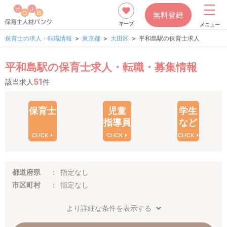
無料登録
キープ
メニュー
保育士の求人・転職情報
東京都
大田区
平和島駅の保育士求人
平和島駅の保育士求人・転職・募集情報
51
該当求人
件
保育士
児童
学生
指導員
など
CLICK
CLICK
CLICK
都道府県
指定なし
市区町村
指定なし
より詳細な条件を表示する