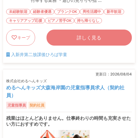
付帯する業務 ・遊びの見守りや指 ...
未経験歓迎
経験者優遇
ブランクOK
男性活躍中
新卒歓迎
キャリアアップ応援
ピアノ苦手OK
持ち帰りなし
詳しく見る
キープ
入新井第二放課後ひろば学童
更新日：
2026/08/04
株式会社めるへんキッズ
めるへんキッズ大森海岸園の児童指導員求人（契約社
員）
児童指導員
契約社員
残業はほとんどありません。仕事終わりの時間も充実させた
い方におすすめです。