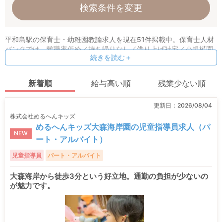
検索条件を変更
平和島駅の保育士・幼稚園教諭求人を現在51件掲載中。保育士人材
バンクでは、離職率低め／持ち帰りなし／借り上げ社宅／小規模園
続きを読む＋
などの条件指定検索も可能！ 保育理念や求める人物像など、オリジ
ナル情報も公開しています。
新着順
給与高い順
残業少ない順
更新日：
2026/08/04
株式会社めるへんキッズ
めるへんキッズ大森海岸園の児童指導員求人（パ
NEW
ート・アルバイト）
児童指導員
パート・アルバイト
大森海岸から徒歩3分という好立地。通勤の負担が少ないの
が魅力です。