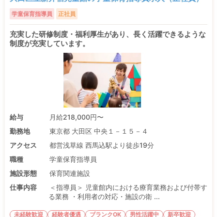
学童保育指導員
正社員
充実した研修制度・福利厚生があり、長く活躍できるような
制度が充実しています。
給与
月給218,000円〜
勤務地
東京都 大田区 中央１－１５－４
アクセス
都営浅草線 西馬込駅より徒歩19分
職種
学童保育指導員
施設形態
保育関連施設
仕事内容
＜指導員＞ 児童館内における療育業務および付帯す
る業務 ・利用者の対応・施設の衛 ...
未経験歓迎
経験者優遇
ブランクOK
男性活躍中
新卒歓迎