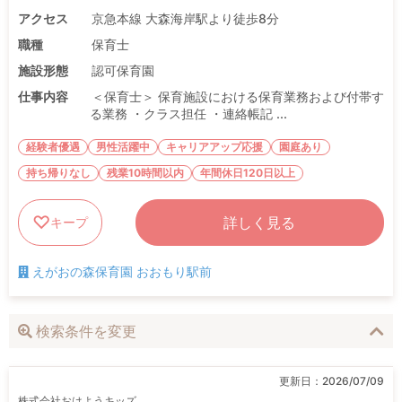
アクセス
京急本線 大森海岸駅より徒歩8分
職種
保育士
施設形態
認可保育園
仕事内容
＜保育士＞ 保育施設における保育業務および付帯す
る業務 ・クラス担任 ・連絡帳記 ...
経験者優遇
男性活躍中
キャリアアップ応援
園庭あり
持ち帰りなし
残業10時間以内
年間休日120日以上
詳しく見る
キープ
えがおの森保育園 おおもり駅前
検索条件を変更
更新日：
2026/07/09
株式会社おはようキッズ