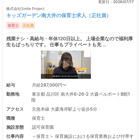
更新日：
2026/07/17
株式会社Smile Project
キッズガーデン南大井の保育士求人（正社員）
保育士
正社員
残業ナシ・高給与・年休120日以上。 上場企業なので福利厚
生もばっちりです。 仕事もプライベートも充 ...
給与
月給287,000円〜
勤務地
東京都 品川区 南大井6-26-2 大森ベルポートB館1
階
アクセス
京急本線 大森海岸駅より徒歩5分
職種
保育士
施設形態
認可保育園
仕事内容
＜保育士＞ 保育施設における保育業務および付帯す