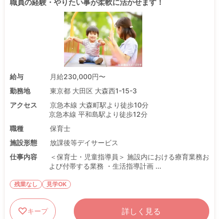
職員の経験・やりたい事が柔軟に活かせます！
給与
月給230,000円〜
勤務地
東京都 大田区 大森西1-15-3
アクセス
京急本線 大森町駅より徒歩10分
京急本線 平和島駅より徒歩12分
職種
保育士
施設形態
放課後等デイサービス
仕事内容
＜保育士・児童指導員＞ 施設内における療育業務お
よび付帯する業務 ・生活指導計画 ...
残業なし
見学OK
詳しく見る
キープ