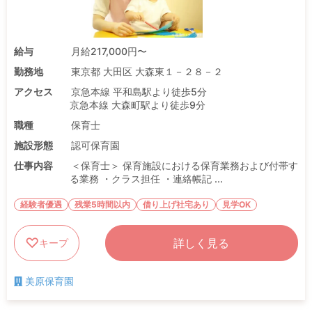
給与
月給217,000円〜
勤務地
東京都 大田区 大森東１－２８－２
アクセス
京急本線 平和島駅より徒歩5分
京急本線 大森町駅より徒歩9分
職種
保育士
施設形態
認可保育園
仕事内容
＜保育士＞ 保育施設における保育業務および付帯す
る業務 ・クラス担任 ・連絡帳記 ...
経験者優遇
残業5時間以内
借り上げ社宅あり
見学OK
詳しく見る
キープ
美原保育園