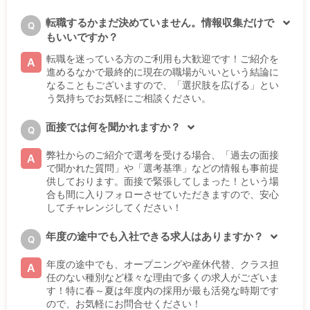
転職するかまだ決めていません。情報収集だけで
Q
もいいですか？
転職を迷っている方のご利用も大歓迎です！ご紹介を
A
進めるなかで最終的に現在の職場がいいという結論に
なることもございますので、「選択肢を広げる」とい
う気持ちでお気軽にご相談ください。
面接では何を聞かれますか？
Q
弊社からのご紹介で選考を受ける場合、「過去の面接
A
で聞かれた質問」や「選考基準」などの情報も事前提
供しております。面接で緊張してしまった！という場
合も間に入りフォローさせていただきますので、安心
してチャレンジしてください！
年度の途中でも入社できる求人はありますか？
Q
年度の途中でも、オープニングや産休代替、クラス担
A
任のない種別など様々な理由で多くの求人がございま
す！特に春～夏は年度内の採用が最も活発な時期です
ので、お気軽にお問合せください！