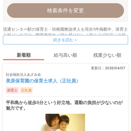
検索条件を変更
流通センター駅の保育士・幼稚園教諭求人を現在1件掲載中。保育士
人材バンクでは、離職率低め／持ち帰りなし／借り上げ社宅／小規
続きを読む＋
模園などの条件指定検索も可能！ 保育理念や求める人物像など、オ
リジナル情報も公開しています。
新着順
給与高い順
残業少ない順
更新日：
2026/04/07
社会福祉法人あざみ会
美原保育園の保育士求人（正社員）
保育士
正社員
平和島から徒歩5分という好立地。通勤の負担が少ないのが
魅力です。