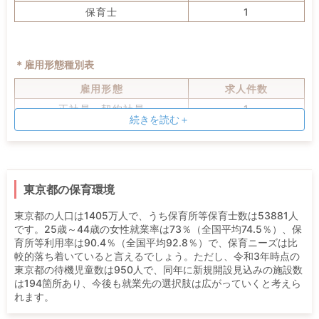
保育士
1
＊雇用形態種別表
雇用形態
求人件数
正社員・契約社員
1
続きを読む＋
＊施設種別表
施設形態
求人件数
東京都の保育環境
認可保育園
1
東京都の人口は1405万人で、うち保育所等保育士数は53881人
です。25歳～44歳の女性就業率は73％（全国平均74.5％）、保
育所等利用率は90.4％（全国平均92.8％）で、保育ニーズは比
較的落ち着いていると言えるでしょう。ただし、令和3年時点の
東京都の待機児童数は950人で、同年に新規開設見込みの施設数
は194箇所あり、今後も就業先の選択肢は広がっていくと考えら
れます。