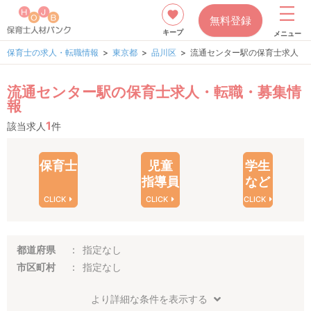
無料登録
キープ
メニュー
保育士の求人・転職情報
東京都
品川区
流通センター駅の保育士求人
流通センター駅の保育士求人・転職・募集情
報
1
該当求人
件
保育士
児童
学生
指導員
など
CLICK
CLICK
CLICK
都道府県
指定なし
市区町村
指定なし
より詳細な条件を表示する