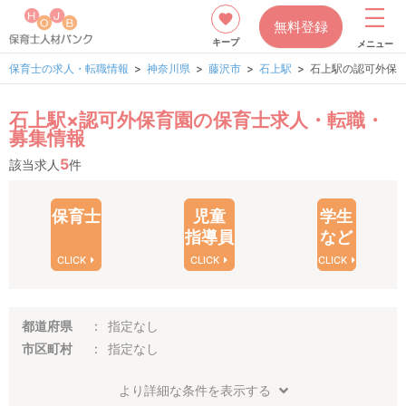
無料登録
キープ
メニュー
保育士の求人・転職情報
神奈川県
藤沢市
石上駅
石上駅の認可外保
石上駅×認可外保育園の保育士求人・転職・
募集情報
5
該当求人
件
保育士
児童
学生
指導員
など
CLICK
CLICK
CLICK
都道府県
指定なし
市区町村
指定なし
より詳細な条件を表示する