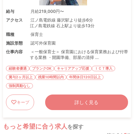
給与
月給219,000円〜
アクセス
江ノ島電鉄線 藤沢駅より徒歩6分
江ノ島電鉄線 石上駅より徒歩13分
職種
保育士
施設形態
認可外保育園
仕事内容
＜一般保育士＞ 保育園における保育業務および付帯
する業務 ・開園準備、部屋の清掃 ...
経験者優遇
ブランクOK
キャリアアップ応援
ＩＣＴ導入
賞与2ヶ月以上
残業10時間以内
年間休日120日以上
強制異動なし
詳しく見る
キープ
もっと希望に合う求人
を探す