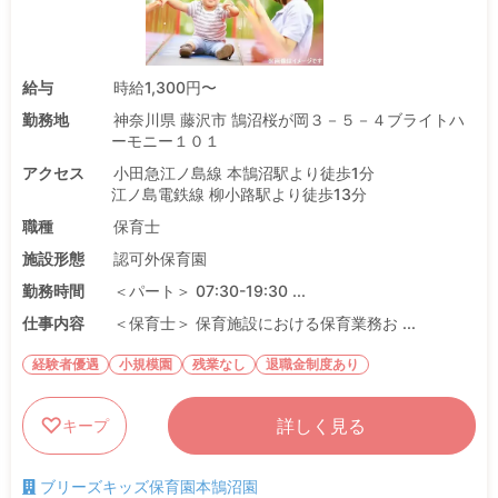
給与
時給1,300円〜
勤務地
神奈川県 藤沢市 鵠沼桜が岡３－５－４ブライトハ
ーモニー１０１
アクセス
小田急江ノ島線 本鵠沼駅より徒歩1分
江ノ島電鉄線 柳小路駅より徒歩13分
職種
保育士
施設形態
認可外保育園
勤務時間
＜パート＞ 07:30-19:30 ...
仕事内容
＜保育士＞ 保育施設における保育業務お ...
経験者優遇
小規模園
残業なし
退職金制度あり
詳しく見る
キープ
ブリーズキッズ保育園本鵠沼園