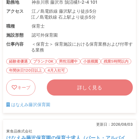
勤務地
神奈川県 藤沢市 鵠沼橘1-2-4 101
アクセス
江ノ島電鉄線 藤沢駅より徒歩5分
江ノ島電鉄線 石上駅より徒歩5分
職種
保育士
施設形態
認可外保育園
仕事内容
＜保育士＞ 保育施設における保育業務および付帯す
る業務
経験者優遇
ブランクOK
男性活躍中
小規模園
残業5時間以内
年間休日120日以上
4月入社可
詳しく見る
キープ
はなえみ藤沢保育園
更新日：
2026/08/03
東食品株式会社
はなえみ藤沢保育園の保育士求人（パート・アルバイ