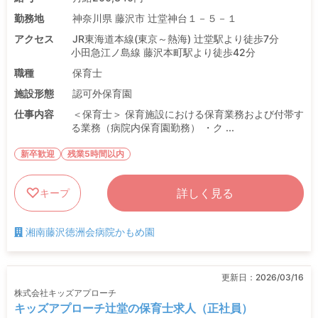
勤務地
神奈川県 藤沢市 辻堂神台１－５－１
アクセス
JR東海道本線(東京～熱海) 辻堂駅より徒歩7分
小田急江ノ島線 藤沢本町駅より徒歩42分
職種
保育士
施設形態
認可外保育園
仕事内容
＜保育士＞ 保育施設における保育業務および付帯す
る業務（病院内保育園勤務） ・ク ...
新卒歓迎
残業5時間以内
詳しく見る
キープ
湘南藤沢徳洲会病院かもめ園
更新日：
2026/03/16
株式会社キッズアプローチ
キッズアプローチ辻堂の保育士求人（正社員）