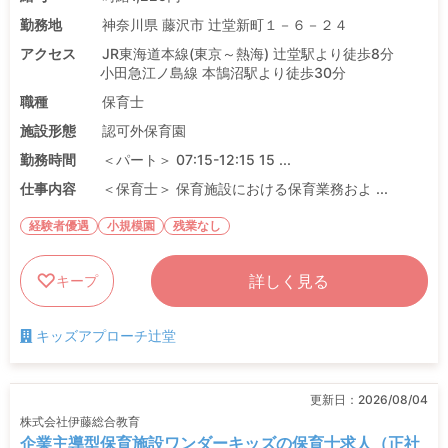
勤務地
神奈川県 藤沢市 辻堂新町１－６－２４
アクセス
JR東海道本線(東京～熱海) 辻堂駅より徒歩8分
小田急江ノ島線 本鵠沼駅より徒歩30分
職種
保育士
施設形態
認可外保育園
勤務時間
＜パート＞ 07:15-12:15 15 ...
仕事内容
＜保育士＞ 保育施設における保育業務およ ...
経験者優遇
小規模園
残業なし
詳しく見る
キープ
キッズアプローチ辻堂
更新日：
2026/08/04
株式会社伊藤総合教育
企業主導型保育施設ワンダーキッズの保育士求人（正社