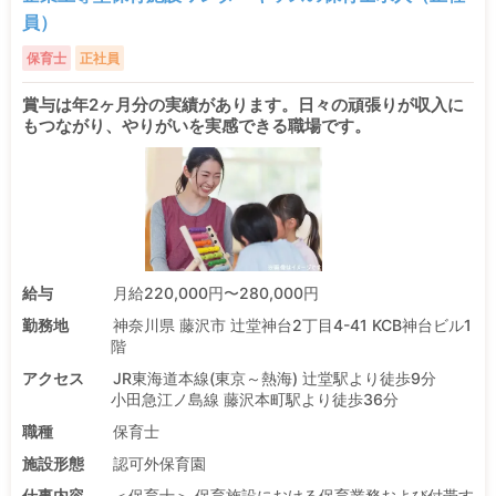
員）
保育士
正社員
賞与は年2ヶ月分の実績があります。日々の頑張りが収入に
もつながり、やりがいを実感できる職場です。
給与
月給220,000円〜280,000円
勤務地
神奈川県 藤沢市 辻堂神台2丁目4-41 KCB神台ビル1
階
アクセス
JR東海道本線(東京～熱海) 辻堂駅より徒歩9分
小田急江ノ島線 藤沢本町駅より徒歩36分
職種
保育士
施設形態
認可外保育園
仕事内容
＜保育士＞ 保育施設における保育業務および付帯す