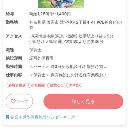
給与
時給1,250円〜1,400円
勤務地
神奈川県 藤沢市 辻堂神台2丁目4-41 KCB神台ビル1
階
アクセス
JR東海道本線(東京～熱海) 辻堂駅より徒歩9分
小田急江ノ島線 藤沢本町駅より徒歩36分
職種
保育士
施設形態
認可外保育園
勤務時間
＜パート＞ 週3日から相談可能 勤務時間 ...
仕事内容
＜保育士＞ 保育施設における保育業務およ ...
経験者優遇
小規模園
残業なし
見学OK
詳しく見る
キープ
企業主導型保育施設ワンダーキッズ