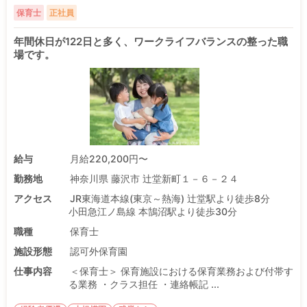
保育士
正社員
年間休日が122日と多く、ワークライフバランスの整った職
場です。
給与
月給220,200円〜
勤務地
神奈川県 藤沢市 辻堂新町１－６－２４
アクセス
JR東海道本線(東京～熱海) 辻堂駅より徒歩8分
小田急江ノ島線 本鵠沼駅より徒歩30分
職種
保育士
施設形態
認可外保育園
仕事内容
＜保育士＞ 保育施設における保育業務および付帯す
る業務 ・クラス担任 ・連絡帳記 ...