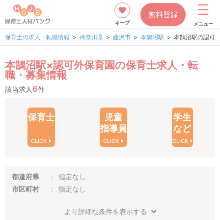
無料登録
キープ
メニュー
保育士の求人・転職情報
神奈川県
藤沢市
本鵠沼駅
本鵠沼駅の認可
本鵠沼駅×認可外保育園の保育士求人・転
職・募集情報
6
該当求人
件
保育士
児童
学生
指導員
など
CLICK
CLICK
CLICK
都道府県
指定なし
市区町村
指定なし
より詳細な条件を表示する