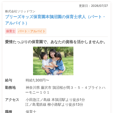
更新日：
2026/07/27
株式会社ソリッドワン
ブリーズキッズ保育園本鵠沼園の保育士求人（パート・
アルバイト）
保育士
パート・アルバイト
愛情たっぷりの保育園で、あなたの資格を活かしませんか。
給与
時給1,300円〜
勤務地
神奈川県 藤沢市 鵠沼桜が岡３－５－４ブライトハ
ーモニー１０１
アクセス
小田急江ノ島線 本鵠沼駅より徒歩1分
江ノ島電鉄線 柳小路駅より徒歩13分
職種
保育士