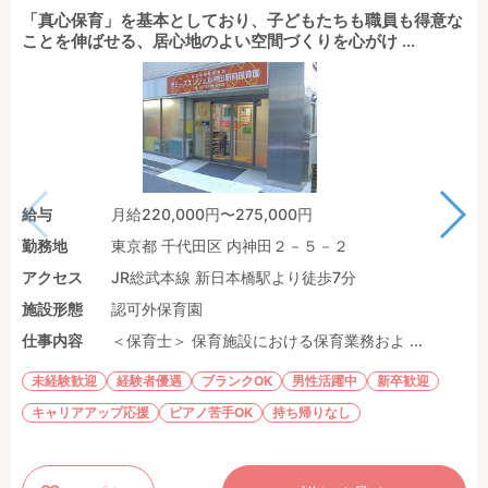
「真心保育」を基本としており、子どもたちも職員も得意な
ことを伸ばせる、居心地のよい空間づくりを心がけ ...
給与
月給220,000円〜275,000円
勤務地
東京都 千代田区 内神田２－５－２
アクセス
JR総武本線 新日本橋駅より徒歩7分
施設形態
認可外保育園
仕事内容
＜保育士＞ 保育施設における保育業務およ ...
未経験歓迎
経験者優遇
ブランクOK
男性活躍中
新卒歓迎
キャリアアップ応援
ピアノ苦手OK
持ち帰りなし