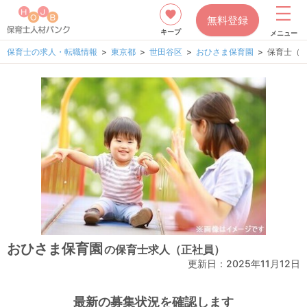
無料登録
キープ
メニュー
保育士の求人・転職情報
東京都
世田谷区
おひさま保育園
保育士（
おひさま保育園
の保育士求人（正社員）
更新日：2025年11月12日
最新の募集状況を確認します