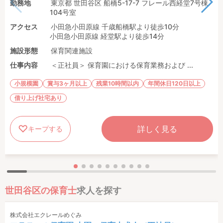
勤務地
東京都 世田谷区 船橋5-17-7 フレール西経堂7号棟
104号室
アクセス
小田急小田原線 千歳船橋駅より徒歩10分
小田急小田原線 経堂駅より徒歩14分
施設形態
保育関連施設
仕事内容
＜正社員＞ 保育園における保育業務および ...
小規模園
賞与3ヶ月以上
残業10時間以内
年間休日120日以上
借り上げ社宅あり
詳しく見る
キープする
世田谷区の保育士
求人を探す
株式会社エクレールめぐみ