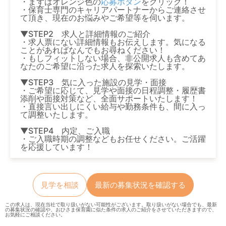
・まずはオレンジ色の
応募ボタン
をクリック！
・保育士専門のキャリアパートナーからご連絡させ
て頂き、現在のお悩みやご希望等を伺います。
▼STEP2 求人と詳細情報のご紹介
・求人票にない詳細情報もお伝えします。気になる
ことがあればなんでもお尋ねください！
・もしフィットしない場合、非公開求人も含めてあ
なたのご希望に沿った求人を探索いたします。
▼STEP3 気に入った施設の見学・面接
・ご希望に応じて、見学や面接の日程調整・履歴書
添削や面接対策など、全面サポートいたします！
・直接言い出しにくい給与や勤務条件も、間に入っ
て調整いたします。
▼STEP4 内定、ご入職
・ご入職時期の調整などもお任せください。ご活躍
を応援しています！
見学を相談
最新の募集状況を確認する
この求人は、現在当社で取り扱いがない可能性がございます。取り扱いがない場合でも、最新
の募集状況の確認や、おひさま保育園に似た条件の求人のご紹介をさせていただきますので、
お気軽にご相談ください。