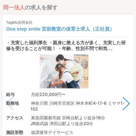
同一法人
の求人を探す
TagMo合同会社
One step smile 宮前教室の保育士求人（正社員）
・充実した福利厚生 ・親身に教える方が多く、充実した研
修を受けることが可能！ ・年齢、性別不問で和気 ...
給与
月給220,000円〜
勤務地
神奈川県 川崎市宮前区 神木本町4-17-6 ミヤマ1-
102
アクセス
東急田園都市線 宮崎台駅より徒歩18分
JR南武線 津田山駅より徒歩20分
施設形態
放課後等デイサービス