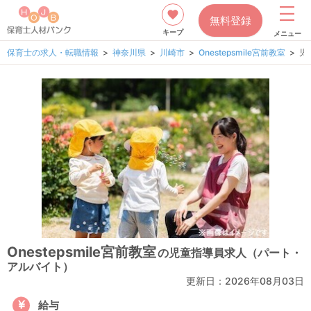
無料登録
キープ
メニュー
保育士の求人・転職情報
神奈川県
川崎市
Onestepsmile宮前教室
児
Onestepsmile宮前教室
の児童指導員求人（パート・
アルバイト）
更新日：
2026年08月03日
給与