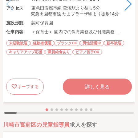
アクセス
東急田園都市線 鷺沼駅より徒歩5分
東急田園都市線 たまプラーザ駅より徒歩14分
施設形態
認可保育園
仕事内容
＜保育士＞ 園内での保育業務及び付随業務 ...
未経験歓迎
経験者優遇
ブランクOK
男性活躍中
新卒歓迎
キャリアアップ応援
職員給食あり
ピアノ苦手OK
詳しく見る
キープする
川崎市宮前区の児童指導員
求人を探す