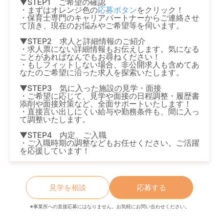
▼STEP1 ご希望の確認
・まずはオレンジ色の
応募ボタン
をクリック！
・保育士専門のキャリアパートナーからご連絡させ
て頂き、現在のお悩みやご希望等を伺います。
▼STEP2 求人と詳細情報のご紹介
・求人票にない詳細情報もお伝えします。気になる
ことがあればなんでもお尋ねください！
・もしフィットしない場合、非公開求人も含めてあ
なたのご希望に沿った求人を探索いたします。
▼STEP3 気に入った施設の見学・面接
・ご希望に応じて、見学や面接の日程調整・履歴書
添削や面接対策など、全面サポートいたします！
・直接言い出しにくい給与や勤務条件も、間に入っ
て調整いたします。
▼STEP4 内定、ご入職
・ご入職時期の調整などもお任せください。ご活躍
を応援しています！
見学を相談
応募する
※事業所への直接応募にはなりません。お気軽にお問い合わせください。