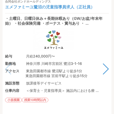
合同会社ボンドホールディングス
エメファミーユ鷺沼の児童指導員求人（正社員）
・土曜日、日曜日休み＋長期休暇あり（GW/お盆/年末年
始） ・社会保険完備 ・ボーナス・賞与あり ・ ...
給与
月給240,000円〜
勤務地
神奈川県 川崎市宮前区 鷺沼3-1-16
アクセス
東急田園都市線 鷺沼駅より徒歩1分
東急田園都市線 宮前平駅より徒歩15分
施設形態
放課後等デイサービス
仕事内容
＜保育士・児童指導員＞ 施設内における療 ...
小規模園
残業10時間以内