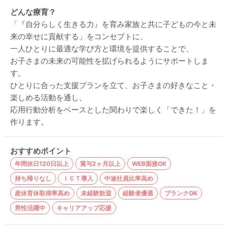
どんな療育？
「『自分らしく生きる力』を育み家族と共に子どもの今と未
来の幸せに貢献する」をコンセプトに、
一人ひとりに最適な学び方と環境を提供することで、
お子さまの未来の可能性を拡げられるようにサポートしま
す。
ひとりに合った支援プランを立て、お子さまの好きなこと・
楽しめる活動を通し、
応用行動分析をベースとした関わりで楽しく「できた！」を
作ります。
おすすめポイント
年間休日120日以上
賞与2ヶ月以上
WEB面接OK
持ち帰りなし
ＩＣＴ導入
中途社員比率高め
産休育休取得率高め
未経験歓迎
経験者優遇
ブランクOK
男性活躍中
キャリアアップ応援