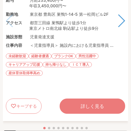
給与
月給253,400円〜
年収3,450,000円〜
勤務地
東京都 豊島区 巣鴨1-14-5 第一松岡ビル2F
アクセス
都営三田線 巣鴨駅より徒歩1分
東京メトロ南北線 駒込駅より徒歩9分
施設形態
児童発達支援
仕事内容
＜児童指導員＞ 施設内における児童指導員 ...
未経験歓迎
経験者優遇
ブランクOK
男性活躍中
キャリアアップ応援
持ち帰りなし
ＩＣＴ導入
産休育休取得率高め
詳しく見る
キープする