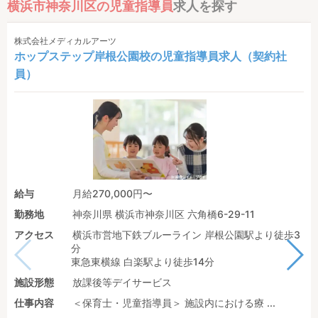
横浜市神奈川区の児童指導員
求人を探す
株式会社メディカルアーツ
ホップステップ岸根公園校の児童指導員求人（契約社
員）
給与
月給270,000円〜
勤務地
神奈川県 横浜市神奈川区 六角橋6-29-11
アクセス
横浜市営地下鉄ブルーライン 岸根公園駅より徒歩3
分
東急東横線 白楽駅より徒歩14分
施設形態
放課後等デイサービス
仕事内容
＜保育士・児童指導員＞ 施設内における療 ...