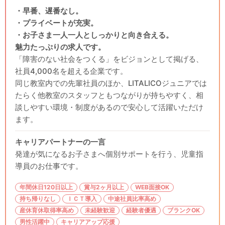
・早番、遅番なし。
・プライベートが充実。
・お子さま一人一人としっかりと向き合える。
魅力たっぷりの求人です。
「障害のない社会をつくる」をビジョンとして掲げる、
社員4,000名を超える企業です。
同じ教室内での先輩社員のほか、LITALICOジュニアでは
たらく他教室のスタッフともつながりが持ちやすく、相
談しやすい環境・制度があるので安心して活躍いただけ
ます。
キャリアパートナーの一言
発達が気になるお子さまへ個別サポートを行う、児童指
導員のお仕事です。
年間休日120日以上
賞与2ヶ月以上
WEB面接OK
持ち帰りなし
ＩＣＴ導入
中途社員比率高め
産休育休取得率高め
未経験歓迎
経験者優遇
ブランクOK
男性活躍中
キャリアアップ応援