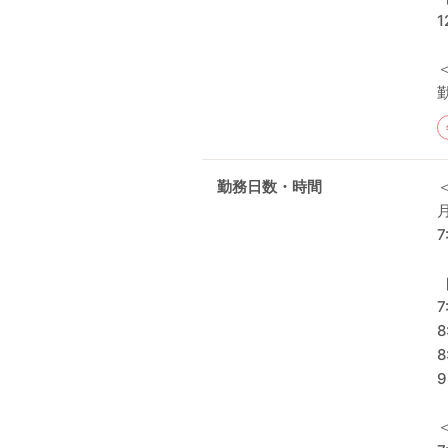
1
勤務日数・時間
7
7
8
8