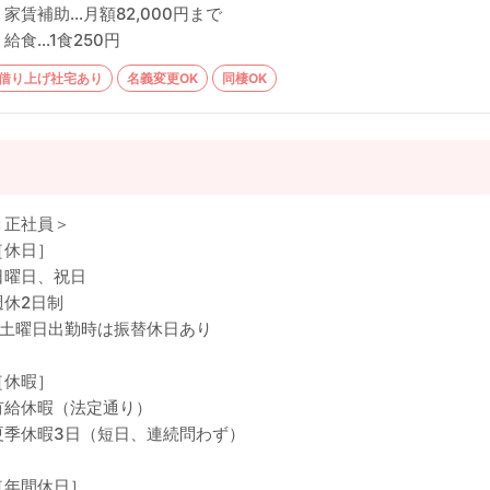
・家賃補助…月額82,000円まで
・給食…1食250円
借り上げ社宅あり
名義変更OK
同棲OK
＜正社員＞
［休日］
日曜日、祝日
週休2日制
※土曜日出勤時は振替休日あり
［休暇］
有給休暇（法定通り）
夏季休暇3日（短日、連続問わず）
［年間休日］