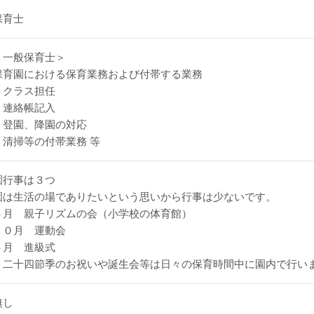
保育士
＜一般保育士＞
保育園における保育業務および付帯する業務
・クラス担任
・連絡帳記入
・登園、降園の対応
・清掃等の付帯業務 等
園行事は３つ
園は生活の場でありたいという思いから行事は少ないです。
６月 親子リズムの会（小学校の体育館）
１０月 運動会
３月 進級式
二十四節季のお祝いや誕生会等は日々の保育時間中に園内で行い
無し