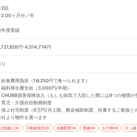
年2回
計2.00ヶ月分／年
前年度実績
,721,826円-4,514,774円
有り
・給食費用負担（1食250円で食べられます）
・福利厚生費支給（3,000円/半期）
・CHUBB損害保険加入（もしも病気で入院した際には9つの補償が
・育児・介護自担勤務制度
・借上社宅制度（6万円/月上限、敷金補助制度、扶養するご家族と
会社より物件を選べます
上限越えOK
不動産指定OK
名義変更OK
既婚OK
お子様OK
引っ越