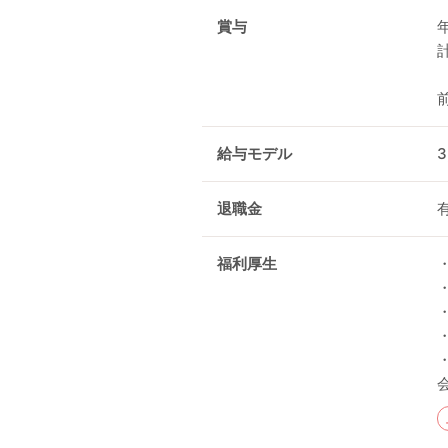
賞与
給与モデル
3
退職金
福利厚生