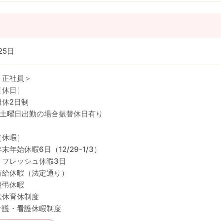
25日
＜正社員＞
［休日］
週休2日制
※土曜日出勤の場合振替休日有り
［休暇］
年末年始休暇6日（12/29-1/3）
リフレッシュ休暇3日
有給休暇（法定通り）
慶弔休暇
産休育休制度
介護・看護休暇制度