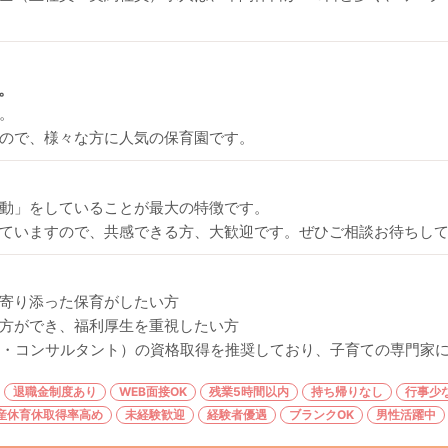
。
。
ので、様々な方に人気の保育園です。
動」をしていることが最大の特徴です。
ていますので、共感できる方、大歓迎です。ぜひご相談お待ちし
寄り添った保育がしたい方
方ができ、福利厚生を重視したい方
ー・コンサルタント）の資格取得を推奨しており、子育ての専門家
退職金制度あり
WEB面接OK
残業5時間以内
持ち帰りなし
行事少
産休育休取得率高め
未経験歓迎
経験者優遇
ブランクOK
男性活躍中