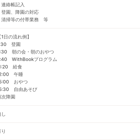
・連絡帳記入
・登園、降園の対応
・清掃等の付帯業務 等
【1日の流れ例】
:30 登園
9:30 朝の会・朝のおやつ
:40 WithBookプログラム
1:20 給食
2:00 午睡
15:00 おやつ
15:30 自由あそび
順次降園
無し
有り