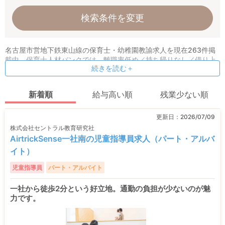
検索条件を変更
名古屋市営地下鉄東山線の保育士・幼稚園教諭求人を現在263件掲
載中。保育士人材バンクでは、離職率低め／持ち帰りなし／借り上
続きを読む＋
げ社宅／小規模園などの条件指定検索も可能！ 保育理念や求める人
物像など、オリジナル情報も公開しています。
新着順
給与高い順
残業少ない順
更新日：
2026/07/09
株式会社セントラル教育研究社
AirtrickSense一社南の児童指導員求人（パート・アルバ
イト）
児童指導員
パート・アルバイト
一社から徒歩2分という好立地。通勤の負担が少ないのが魅
力です。