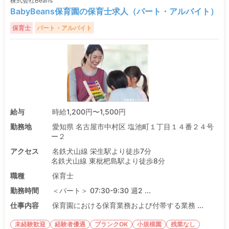
株式会社Beans
BabyBeans保育園の保育士求人（パート・アルバイト）
保育士
パート・アルバイト
給与
時給1,200円〜1,500円
勤務地
愛知県 名古屋市中村区 塩池町１丁目１４番２４号
ー２
アクセス
名鉄犬山線 栄生駅より徒歩7分
名鉄犬山線 東枇杷島駅より徒歩8分
職種
保育士
勤務時間
＜パート＞ 07:30-9:30 週2 ...
仕事内容
保育園における保育業務および付帯する業務 ...
未経験歓迎
経験者優遇
ブランクOK
小規模園
残業なし