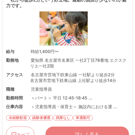
力です。
給与
時給1,400円〜
勤務地
愛知県 名古屋市名東区 一社2丁目78番地 エクスク
リエ一社2階
アクセス
名古屋市営地下鉄東山線 一社駅より徒歩2分
名古屋市営地下鉄東山線 上社駅より徒歩14分
職種
児童指導員
勤務時間
＜パート＞ 平日 12:45-18:45 ...
仕事内容
＜児童指導員・保育士＞ 施設内における運 ...
未経験歓迎
経験者優遇
残業なし
車通勤可
詳しく見る
キープ