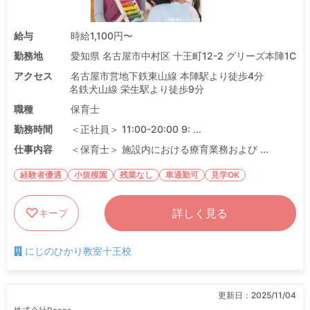
給与
時給1,100円〜
勤務地
愛知県 名古屋市中村区 十王町12-2 グリーズ本陣1C
アクセス
名古屋市営地下鉄東山線 本陣駅より徒歩4分
名鉄犬山線 栄生駅より徒歩9分
職種
保育士
勤務時間
＜正社員＞ 11:00-20:00 9: ...
仕事内容
＜保育士＞ 施設内における療育業務および ...
経験者優遇
小規模園
残業なし
車通勤可
見学OK
詳しく見る
キープ
にじのひかり教室十王校
更新日：
2025/11/04