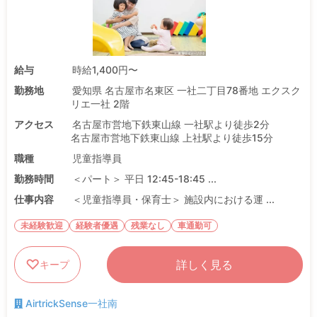
給与
時給1,400円〜
勤務地
愛知県 名古屋市名東区 一社二丁目78番地 エクスク
リエ一社 2階
アクセス
名古屋市営地下鉄東山線 一社駅より徒歩2分
名古屋市営地下鉄東山線 上社駅より徒歩15分
職種
児童指導員
勤務時間
＜パート＞ 平日 12:45-18:45 ...
仕事内容
＜児童指導員・保育士＞ 施設内における運 ...
未経験歓迎
経験者優遇
残業なし
車通勤可
詳しく見る
キープ
AirtrickSense一社南