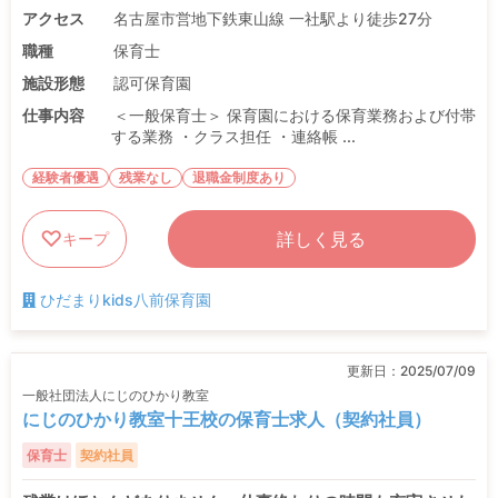
アクセス
名古屋市営地下鉄東山線 一社駅より徒歩27分
職種
保育士
施設形態
認可保育園
仕事内容
＜一般保育士＞ 保育園における保育業務および付帯
する業務 ・クラス担任 ・連絡帳 ...
経験者優遇
残業なし
退職金制度あり
詳しく見る
キープ
ひだまりkids八前保育園
更新日：
2025/07/09
一般社団法人にじのひかり教室
にじのひかり教室十王校の保育士求人（契約社員）
保育士
契約社員