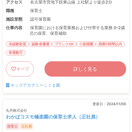
アクセス
名古屋市営地下鉄東山線 上社駅より徒歩2分
職種
保育士
施設形態
認可保育園
仕事内容
保育園における保育業務および付帯する業務 0-2歳
児の保育、保育補助
未経験歓迎
経験者優遇
ブランクOK
小規模園
残業5時間以内
車通勤可
詳しく見る
キープ
キッズアカデミーこぐま園
更新日：
2024/11/06
丸丹株式会社
わかばコスモ極楽園の保育士求人（正社員）
保育士
正社員