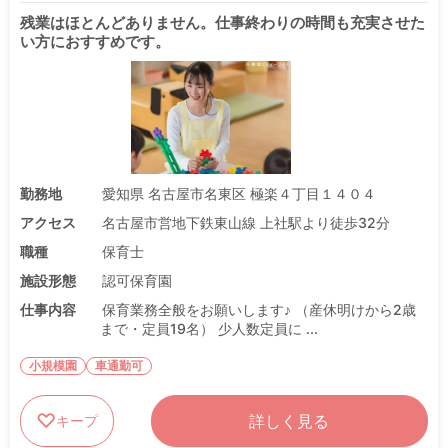
残業はほとんどありません。仕事終わりの時間も充実させた
い方におすすめです。
勤務地
愛知県 名古屋市名東区 極楽４丁目１４０４
アクセス
名古屋市営地下鉄東山線 上社駅より徒歩32分
職種
保育士
施設形態
認可保育園
仕事内容
保育業務全般をお願いします♪ （産休明けから2歳
まで・定員19名） 少人数定員に ...
小規模園
車通勤可
詳しく見る
キープ