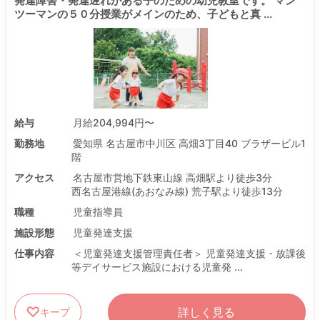
発達障害・発達遅れがある子のための幼児教室です。 マン
ツーマンの５０分授業がメインのため、子どもと真 ...
給与
月給204,994円〜
勤務地
愛知県 名古屋市中川区 高畑3丁目40 ブラザービル1
階
アクセス
名古屋市営地下鉄東山線 高畑駅より徒歩3分
西名古屋港線(あおなみ線) 荒子駅より徒歩13分
職種
児童指導員
施設形態
児童発達支援
仕事内容
＜児童発達支援管理責任者＞ 児童発達支援・放課後
等デイサービス施設における児童発 ...
詳しく見る
キープ