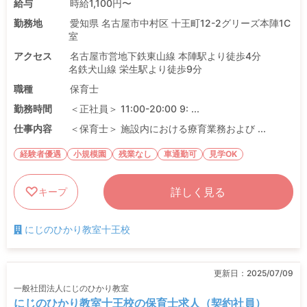
給与
時給1,100円〜
勤務地
愛知県 名古屋市中村区 十王町12-2グリーズ本陣1C
室
アクセス
名古屋市営地下鉄東山線 本陣駅より徒歩4分
名鉄犬山線 栄生駅より徒歩9分
職種
保育士
勤務時間
＜正社員＞ 11:00-20:00 9: ...
仕事内容
＜保育士＞ 施設内における療育業務および ...
経験者優遇
小規模園
残業なし
車通勤可
見学OK
詳しく見る
キープ
にじのひかり教室十王校
更新日：
2025/07/09
一般社団法人にじのひかり教室
にじのひかり教室十王校の保育士求人（契約社員）