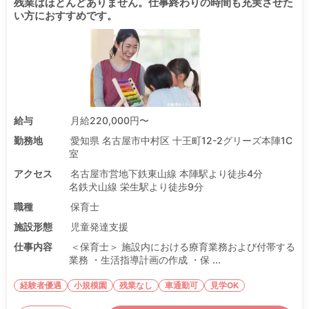
残業はほとんどありません。仕事終わりの時間も充実させた
い方におすすめです。
給与
月給220,000円〜
勤務地
愛知県 名古屋市中村区 十王町12-2グリーズ本陣1C
室
アクセス
名古屋市営地下鉄東山線 本陣駅より徒歩4分
名鉄犬山線 栄生駅より徒歩9分
職種
保育士
施設形態
児童発達支援
仕事内容
＜保育士＞ 施設内における療育業務および付帯する
業務 ・生活指導計画の作成 ・保 ...
経験者優遇
小規模園
残業なし
車通勤可
見学OK