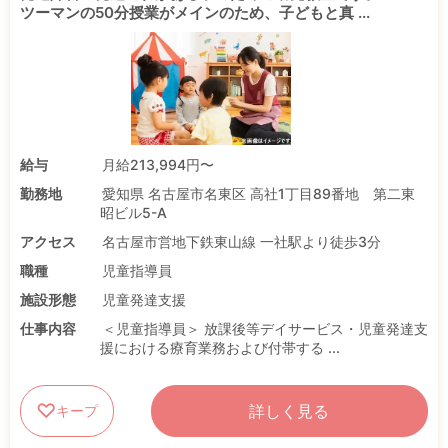
ツーマンの50分授業がメインのため、子どもと真 ...
給与
月給213,994円〜
勤務地
愛知県 名古屋市名東区 高社1丁目89番地 第二東
昭ビル5-A
アクセス
名古屋市営地下鉄東山線 一社駅より徒歩3分
職種
児童指導員
施設形態
児童発達支援
仕事内容
＜児童指導員＞ 放課後等デイサービス・児童発達支
援における療育業務および付帯する ...
詳しく見る
キープ