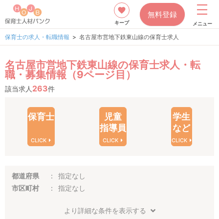
無料登録
キープ
メニュー
保育士の求人・転職情報
名古屋市営地下鉄東山線の保育士求人
名古屋市営地下鉄東山線の保育士求人・転
職・募集情報（9ページ目）
263
該当求人
件
保育士
児童
学生
指導員
など
CLICK
CLICK
CLICK
都道府県
指定なし
市区町村
指定なし
より詳細な条件を表示する