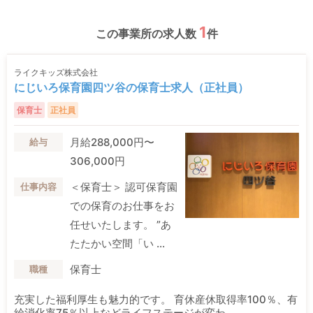
1
この事業所の求人数
件
ライクキッズ株式会社
にじいろ保育園四ツ谷の保育士求人（正社員）
保育士
正社員
月給288,000円〜
給与
306,000円
＜保育士＞ 認可保育園
仕事内容
での保育のお仕事をお
任せいたします。 ”あ
たたかい空間「い ...
保育士
職種
充実した福利厚生も魅力的です。 育休産休取得率100％、有
給消化率75％以上などライフステージが変わ ...