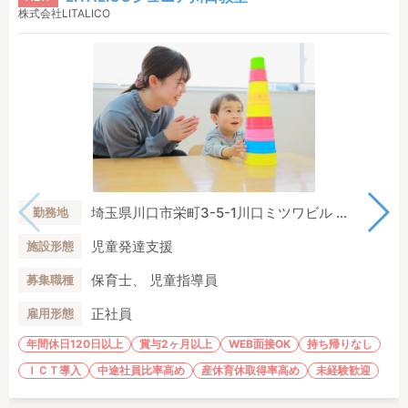
株式会社LITALICO
埼玉県川口市栄町3-5-1川口ミツワビル ...
勤務地
児童発達支援
施設形態
保育士、 児童指導員
募集職種
正社員
雇用形態
年間休日120日以上
賞与2ヶ月以上
WEB面接OK
持ち帰りなし
ＩＣＴ導入
中途社員比率高め
産休育休取得率高め
未経験歓迎