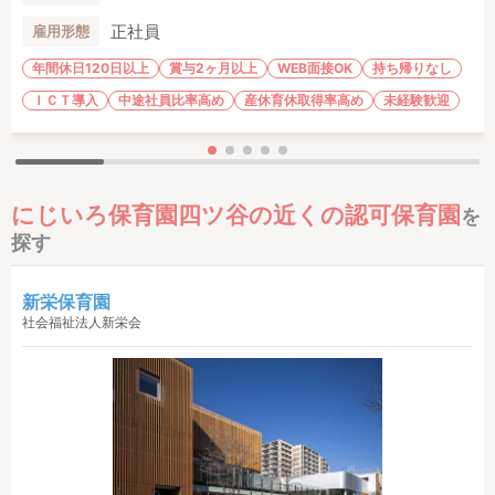
正社員
雇用形態
年間休日120日以上
賞与2ヶ月以上
WEB面接OK
持ち帰りなし
ＩＣＴ導入
中途社員比率高め
産休育休取得率高め
未経験歓迎
にじいろ保育園四ツ谷の近くの認可保育園
を
探す
新栄保育園
社会福祉法人新栄会