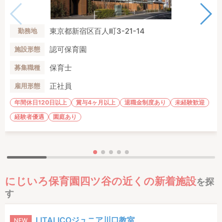
東京都新宿区百人町3-21-14
勤務地
認可保育園
施設形態
保育士
募集職種
正社員
雇用形態
年間休日120日以上
賞与4ヶ月以上
退職金制度あり
未経験歓迎
経験者優遇
園庭あり
にじいろ保育園四ツ谷の近くの新着施設
を探
す
LITALICOジュニア川口教室
NEW