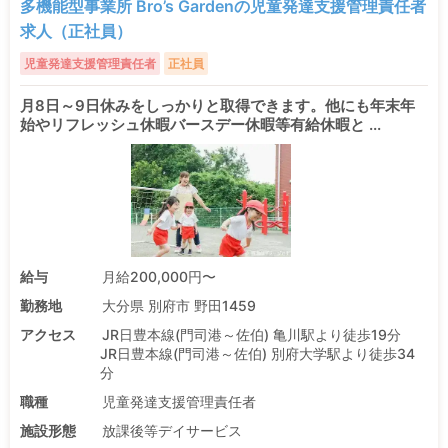
多機能型事業所 Bro’s Gardenの児童発達支援管理責任者
求人（正社員）
児童発達支援管理責任者
正社員
月8日～9日休みをしっかりと取得できます。他にも年末年
始やリフレッシュ休暇バースデー休暇等有給休暇と ...
給与
月給200,000円〜
勤務地
大分県 別府市 野田1459
アクセス
JR日豊本線(門司港～佐伯) 亀川駅より徒歩19分
JR日豊本線(門司港～佐伯) 別府大学駅より徒歩34
分
職種
児童発達支援管理責任者
施設形態
放課後等デイサービス