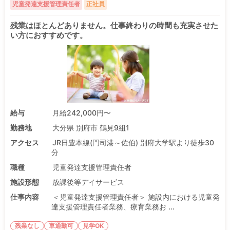
児童発達支援管理責任者
正社員
残業はほとんどありません。仕事終わりの時間も充実させた
い方におすすめです。
給与
月給242,000円〜
勤務地
大分県 別府市 鶴見9組1
アクセス
JR日豊本線(門司港～佐伯) 別府大学駅より徒歩30
分
職種
児童発達支援管理責任者
施設形態
放課後等デイサービス
仕事内容
＜児童発達支援管理責任者＞ 施設内における児童発
達支援管理責任者業務、療育業務お ...
残業なし
車通勤可
見学OK