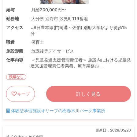
給与
月給200,000円〜
勤務地
大分県 別府市 汐見町119番地
アクセス
JR日豊本線(門司港～佐伯) 別府大学駅より徒歩15
分
職種
保育士
施設形態
放課後等デイサービス
仕事内容
＜児童発達支援管理責任者＞ 施設内における児童発
達支援管理責任者業務、療育業務お ...
残業なし
詳しく見る
キープ
体験型学習施設オリーブの樹春木川パーク事業所
更新日：
2026/05/20
株式会社エスケイ企画