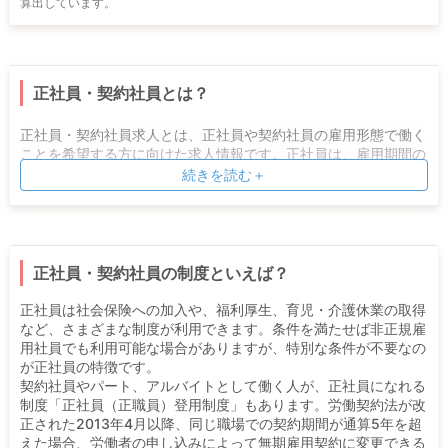
算出しています。
正社員・契約社員とは？
正社員・契約社員求人とは、正社員や契約社員の雇用形態で働く
ことを希望する方に向けた求人情報です。正社員は、雇用期間の
定めがなく、直接雇用で、主にフルタイムで働く雇用形態のこと
続きを読む＋
です。また契約社員は、正社員とは違って雇用期間が定められて
いる雇用形態を指します。
正社員・契約社員の制度といえば？
正社員は社会保険への加入や、福利厚生、育児・介護休業の取得
など、さまざまな制度が利用できます。条件を満たせば非正規雇
用社員でも利用可能な場合がありますが、特別な条件が不要なの
が正社員の特徴です。
契約社員やパート、アルバイトとして働く人が、正社員になれる
制度「正社員（正職員）登用制度」もあります。労働契約法が改
正された2013年4月以降、同じ職場での契約期間が通算5年を超
えた場合、労働者の申し込みによって無期雇用契約に変更できる