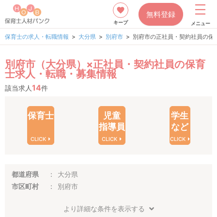
無料登録
キープ
メニュー
保育士の求人・転職情報
大分県
別府市
別府市の正社員・契約社員の保
別府市（大分県）×正社員・契約社員の保育
士求人・転職・募集情報
14
該当求人
件
保育士
児童
学生
指導員
など
CLICK
CLICK
CLICK
都道府県
大分県
市区町村
別府市
より詳細な条件を表示する