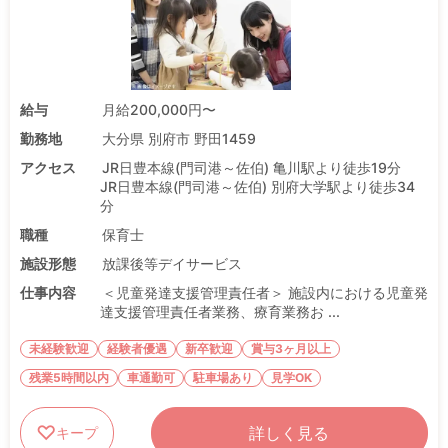
給与
月給200,000円〜
勤務地
大分県 別府市 野田1459
アクセス
JR日豊本線(門司港～佐伯) 亀川駅より徒歩19分
JR日豊本線(門司港～佐伯) 別府大学駅より徒歩34
分
職種
保育士
施設形態
放課後等デイサービス
仕事内容
＜児童発達支援管理責任者＞ 施設内における児童発
達支援管理責任者業務、療育業務お ...
未経験歓迎
経験者優遇
新卒歓迎
賞与3ヶ月以上
残業5時間以内
車通勤可
駐車場あり
見学OK
詳しく見る
キープ