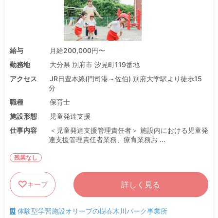
給与
月給200,000円〜
勤務地
大分県 別府市 汐見町119番地
アクセス
JR日豊本線(門司港～佐伯) 別府大学駅より徒歩15
分
職種
保育士
施設形態
児童発達支援
仕事内容
＜児童発達支援管理責任者＞ 施設内における児童発
達支援管理責任者業務、療育業務お ...
残業なし
詳しく見る
キープ
体験型学習施設オリーブの樹春木川パーク事業所