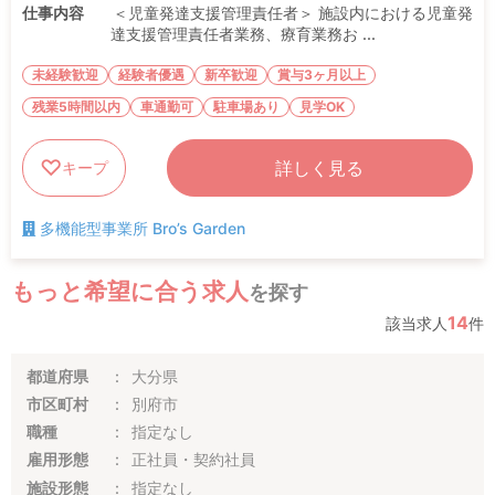
仕事内容
＜児童発達支援管理責任者＞ 施設内における児童発
達支援管理責任者業務、療育業務お ...
未経験歓迎
経験者優遇
新卒歓迎
賞与3ヶ月以上
残業5時間以内
車通勤可
駐車場あり
見学OK
詳しく見る
キープ
多機能型事業所 Bro’s Garden
もっと希望に合う求人
を探す
14
該当求人
件
都道府県
大分県
市区町村
別府市
職種
指定なし
雇用形態
正社員・契約社員
施設形態
指定なし