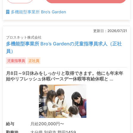
多機能型事業所 Bro’s Garden
更新日：
2026/07/21
ブロスネット株式会社
多機能型事業所 Bro’s Gardenの児童指導員求人（正社
員）
児童指導員
正社員
月8日～9日休みをしっかりと取得できます。他にも年末年
始やリフレッシュ休暇バースデー休暇等有給休暇と ...
給与
月給200,000円〜
勤務地
大分県 別府市 野田1459