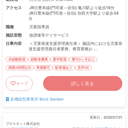
アクセス
JR日豊本線(門司港～佐伯) 亀川駅より徒歩19分
JR日豊本線(門司港～佐伯) 別府大学駅より徒歩34
分
職種
児童指導員
施設形態
放課後等デイサービス
仕事内容
＜児童発達支援管理責任者＞ 施設内における児童発
達支援管理責任者業務、療育業務お ...
未経験歓迎
経験者優遇
新卒歓迎
賞与3ヶ月以上
残業5時間以内
車通勤可
駐車場あり
見学OK
詳しく見る
キープ
多機能型事業所 Bro’s Garden
更新日：
2026/07/21
ブロスネット株式会社