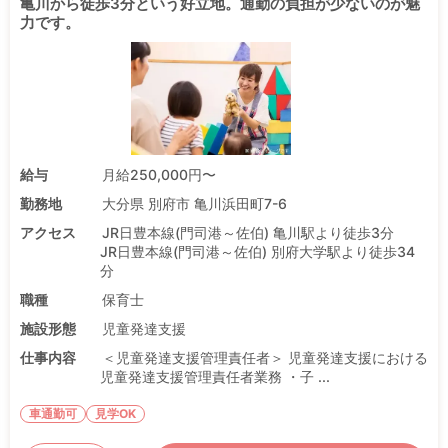
亀川から徒歩3分という好立地。通勤の負担が少ないのが魅
力です。
給与
月給250,000円〜
勤務地
大分県 別府市 亀川浜田町7-6
アクセス
JR日豊本線(門司港～佐伯) 亀川駅より徒歩3分
JR日豊本線(門司港～佐伯) 別府大学駅より徒歩34
分
職種
保育士
施設形態
児童発達支援
仕事内容
＜児童発達支援管理責任者＞ 児童発達支援における
児童発達支援管理責任者業務 ・子 ...
車通勤可
見学OK