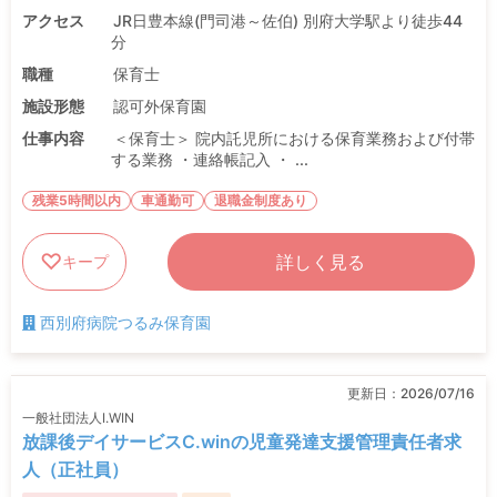
アクセス
JR日豊本線(門司港～佐伯) 別府大学駅より徒歩44
分
職種
保育士
施設形態
認可外保育園
仕事内容
＜保育士＞ 院内託児所における保育業務および付帯
する業務 ・連絡帳記入 ・ ...
残業5時間以内
車通勤可
退職金制度あり
詳しく見る
キープ
西別府病院つるみ保育園
更新日：
2026/07/16
一般社団法人I.WIN
放課後デイサービスC.winの児童発達支援管理責任者求
人（正社員）