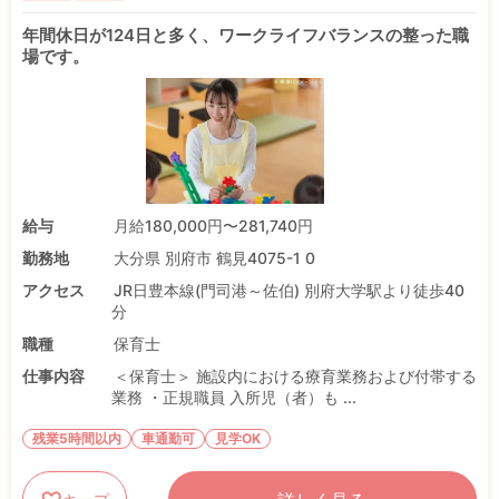
年間休日が124日と多く、ワークライフバランスの整った職
場です。
給与
月給180,000円〜281,740円
勤務地
大分県 別府市 鶴見4075-1 0
アクセス
JR日豊本線(門司港～佐伯) 別府大学駅より徒歩40
分
職種
保育士
仕事内容
＜保育士＞ 施設内における療育業務および付帯する
業務 ・正規職員 入所児（者）も ...
残業5時間以内
車通勤可
見学OK