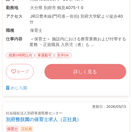
勤務地
大分県 別府市 鶴見4075-1 0
アクセス
JR日豊本線(門司港～佐伯) 別府大学駅より徒歩40
分
職種
保育士
仕事内容
＜保育士＞ 施設内における療育業務および付帯する
業務 ・正規職員 入所児（者）も ...
残業5時間以内
車通勤可
見学OK
詳しく見る
キープ
めじろ園
更新日：
2026/05/13
社会福祉法人別府発達医療センター
別府整肢園の保育士求人（正社員）
保育士
正社員