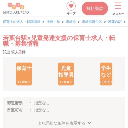
無料登録
キープ
メニュー
保育士の求人・転職情報
神奈川県
川崎市
川崎市麻生区
若葉台駅
若葉台駅×児童発達支援の保育士求人・転
職・募集情報
2
該当求人
件
保育士
児童
学生
指導員
など
CLICK
CLICK
CLICK
都道府県
指定なし
市区町村
指定なし
より詳細な条件を表示する