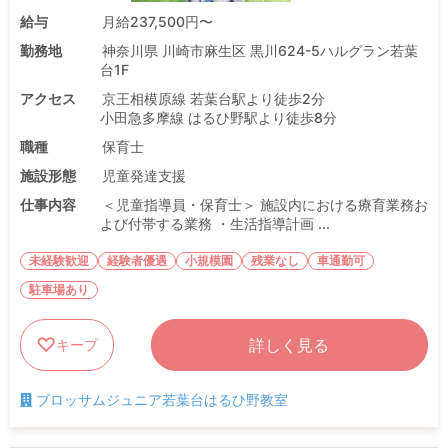
給与
月給237,500円〜
勤務地
神奈川県 川崎市麻生区 黒川624-5ハルグラン若葉
台1F
アクセス
京王相模原線 若葉台駅より徒歩2分
小田急多摩線 はるひ野駅より徒歩8分
職種
保育士
施設形態
児童発達支援
仕事内容
＜児童指導員・保育士＞ 施設内における療育業務お
よび付帯する業務 ・生活指導計画 ...
未経験歓迎
経験者優遇
小規模園
残業なし
車通勤可
駐車場あり
詳しく見る
キープ
ブロッサムジュニア若葉台はるひ野教室