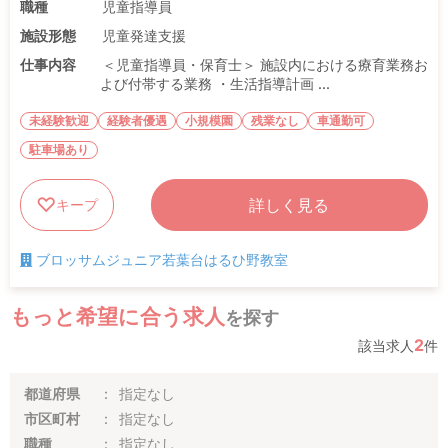
職種
児童指導員
施設形態
児童発達支援
仕事内容
＜児童指導員・保育士＞ 施設内における療育業務お
よび付帯する業務 ・生活指導計画 ...
未経験歓迎
経験者優遇
小規模園
残業なし
車通勤可
駐車場あり
詳しく見る
キープ
ブロッサムジュニア若葉台はるひ野教室
もっと希望に合う求人
を探す
2
該当求人
件
都道府県
指定なし
市区町村
指定なし
職種
指定なし