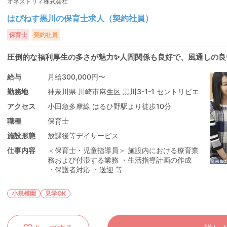
オネストリィ株式会社
はぴねす黒川の保育士求人（契約社員）
保育士
契約社員
圧倒的な福利厚生の多さが魅力✨人間関係も良好で、風通しの良
給与
月給300,000円〜
勤務地
神奈川県 川崎市麻生区 黒川3-1-1 セントリビエ
アクセス
小田急多摩線 はるひ野駅より徒歩10分
職種
保育士
施設形態
放課後等デイサービス
仕事内容
＜保育士・児童指導員＞ 施設内における療育業
務および付帯する業務 ・生活指導計画の作成
・保護者対応 ・送迎 等
小規模園
見学OK