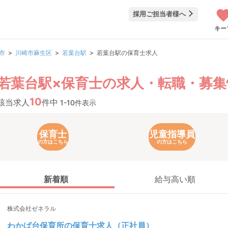
採用ご担当者様へ
キー
市
川崎市麻生区
若葉台駅
若葉台駅の保育士求人
若葉台駅×保育士の求人・転職・募集
10
該当求人
件中
1-10件表示
保育士
児童指導員
の方はこちら
の方はこちら
新着順
給与高い順
株式会社ゼネラル
わかば台保育所の保育士求人（正社員）