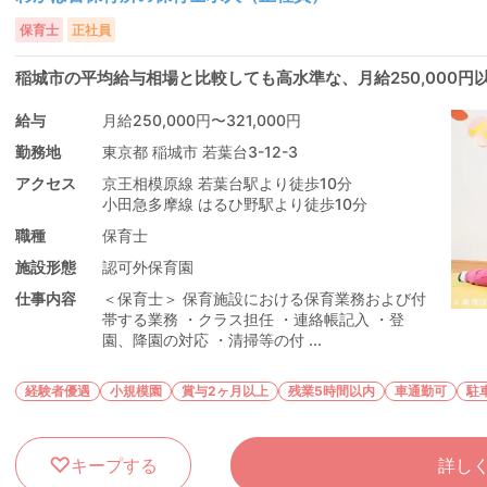
保育士
正社員
稲城市の平均給与相場と比較しても高水準な、月給250,000
給与
月給250,000円〜321,000円
勤務地
東京都 稲城市 若葉台3-12-3
アクセス
京王相模原線 若葉台駅より徒歩10分
小田急多摩線 はるひ野駅より徒歩10分
職種
保育士
施設形態
認可外保育園
仕事内容
＜保育士＞ 保育施設における保育業務および付
帯する業務 ・クラス担任 ・連絡帳記入 ・登
園、降園の対応 ・清掃等の付 ...
経験者優遇
小規模園
賞与2ヶ月以上
残業5時間以内
車通勤可
駐
キープする
詳し