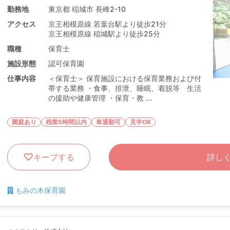
勤務地
東京都 稲城市 長峰2-10
アクセス
京王相模原線 若葉台駅より徒歩21分
京王相模原線 稲城駅より徒歩25分
職種
保育士
施設形態
認可保育園
仕事内容
＜保育士＞ 保育施設における保育業務および付
帯する業務 ・食事、排泄、睡眠、着脱等 生活
の援助や健康管理 ・保育・教 ...
園庭あり
残業5時間以内
車通勤可
見学OK
キープする
詳し
もみの木保育園