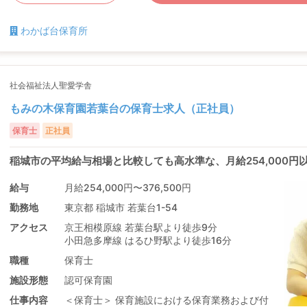
わかば台保育所
社会福祉法人聖愛学舎
もみの木保育園若葉台の保育士求人（正社員）
保育士
正社員
稲城市の平均給与相場と比較しても高水準な、月給254,000
給与
月給254,000円〜376,500円
勤務地
東京都 稲城市 若葉台1-54
アクセス
京王相模原線 若葉台駅より徒歩9分
小田急多摩線 はるひ野駅より徒歩16分
職種
保育士
施設形態
認可保育園
仕事内容
＜保育士＞ 保育施設における保育業務および付