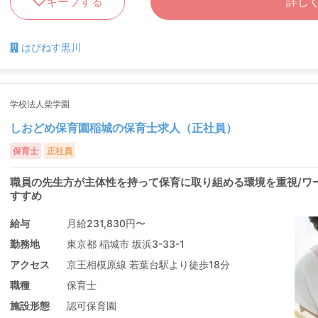
キープする
詳し
はぴねす黒川
学校法人柴学園
しおどめ保育園稲城の保育士求人（正社員）
保育士
正社員
職員の先生方が主体性を持って保育に取り組める環境を重視/ワ
すすめ
給与
月給231,830円〜
勤務地
東京都 稲城市 坂浜3-33-1
アクセス
京王相模原線 若葉台駅より徒歩18分
職種
保育士
施設形態
認可保育園